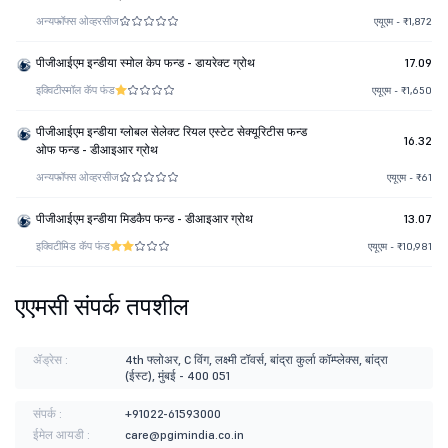
अन्य
फॉफ्स ओव्हरसीज
एयूएम - ₹1,872
पीजीआईएम इन्डीया स्मोल केप फन्ड - डायरेक्ट ग्रोथ
17.09
इक्विटी
स्मॉल कॅप फंड
एयूएम - ₹1,650
पीजीआईएम इन्डीया ग्लोबल सेलेक्ट रियल एस्टेट सेक्यूरिटीस फन्ड
16.32
ओफ फन्ड - डीआइआर ग्रोथ
अन्य
फॉफ्स ओव्हरसीज
एयूएम - ₹61
पीजीआईएम इन्डीया मिडकैप फन्ड - डीआइआर ग्रोथ
13.07
इक्विटी
मिड कॅप फंड
एयूएम - ₹10,981
एएमसी संपर्क तपशील
ॲड्रेस :
4th फ्लोअर, C विंग, लक्ष्मी टॉवर्स, बांद्रा कुर्ला कॉम्प्लेक्स, बांद्रा
(ईस्ट), मुंबई - 400 051
संपर्क :
+91022-61593000
ईमेल आयडी :
care@pgimindia.co.in