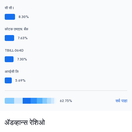
सी सी I
8.30%
कोटक एमएएच. बँक
7.63%
TBILL-364D
7.30%
आरईसी लि
5.69%
सर्व पाहा
62.75%
ॲडव्हान्स रेशिओ