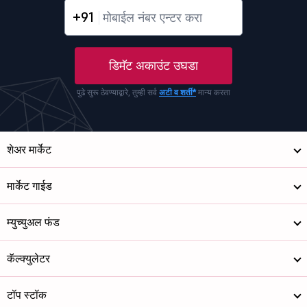
+91
डिमॅट अकाउंट उघडा
पुढे सुरू ठेवण्याद्वारे, तुम्ही सर्व
अटी व शर्ती*
मान्य करता
शेअर मार्केट
मार्केट गाईड
म्युच्युअल फंड
कॅल्क्युलेटर
टॉप स्टॉक