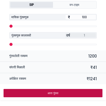
SIP
वन-टाइम
₹
₹
मासिक गुंतवणूक
वर्ष
गुंतवणूक कालावधी
1200
गुंतवलेली रक्कम
₹41
संपत्ती मिळाली
₹1241
अपेक्षित रक्कम
आता गुंतवा