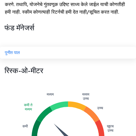
करणे. तथापि, योजनेचे गुंतवणूक उद्दिष्ट साध्य केले जाईल याची कोणतीही
हमी नाही. स्कीम कोणत्याही रिटर्नची हमी देत नाही/सूचित करत नाही.
फंड मॅनेजर्स
पुनीत पाल
रिस्क-ओ-मीटर
मध्यम
मध्यम
उच्च
कमी ते
उच्च
मध्यम
कमी
खूपच
उच्च