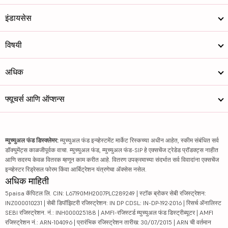
इंडायसेस
विषयी
अधिक
फ्यूचर्स आणि ऑप्शन्स
म्युच्युअल फंड डिस्क्लेमर:
म्युच्युअल फंड इन्व्हेस्टमेंट मार्केट रिस्कच्या अधीन आहेत, स्कीम संबंधित सर्व
डॉक्युमेंट्स काळजीपूर्वक वाचा. म्युच्युअल फंड, म्युच्युअल फंड-SIP हे एक्सचेंज ट्रेडेड प्रॉडक्ट्स नाहीत
आणि सदस्य केवळ वितरक म्हणून काम करीत आहे. वितरण उपक्रमाच्या संदर्भात सर्व विवादांना एक्सचेंज
इन्व्हेस्टर रिड्रेसल फोरम किंवा आर्बिट्रेशन यंत्रणेचा ॲक्सेस नसेल.
अधिक माहिती
5paisa कॅपिटल लि. CIN: L67190MH2007PLC289249 | स्टॉक ब्रोकर सेबी रजिस्ट्रेशन:
INZ000010231 | सेबी डिपॉझिटरी रजिस्ट्रेशन: IN DP CDSL: IN-DP-192-2016 | रिसर्च ॲनालिस्ट
SEBI रजिस्ट्रेशन. नं.: INH000025188 | AMFI-रजिस्टर्ड म्युच्युअल फंड डिस्ट्रीब्यूटर | AMFI
रजिस्ट्रेशन नं.: ARN-104096 | प्रारंभिक रजिस्ट्रेशन तारीख: 30/07/2015 | ARN ची वर्तमान