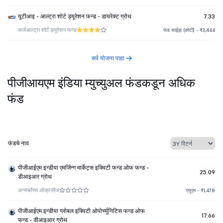
यूटीआइ - आल्ट्रा शोर्ट ड्यूरेशन फन्ड - डायरेक्ट ग्रोथ
7.33
कर्ज
आल्ट्रा शोर्ट ड्यूरेशन फन्ड
फंड साईझ (कोटी) - ₹3,444
सर्व योजना पाहा
पीजीआयएम इंडिया म्युच्युअल फंडकडून अधिक
फंड
फंडचे नाव
पीजीआईएम इन्डीया एमर्जिन्ग मार्केट्स इक्विटी फन्ड ओफ फन्ड -
25.09
डीआइआर ग्रोथ
अन्य
फॉफ्स ओव्हरसीज
एयूएम - ₹1,478
पीजीआईएम इन्डीया ग्लोबल इक्विटी ओपोर्च्युनिटिस फन्ड ओफ
17.66
फन्ड - डीआइआर ग्रोथ