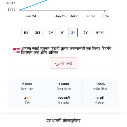
32.47
31.06
Jan 24
Jan 25
Jul 25
Jan 26
Jul 26
1M
3M
6M
1Y
3Y
5Y
कमाल
आमच्या स्मार्ट टूलसह फंडची तुलना करण्यासाठी एक क्लिक-रिटर्नचे
विश्लेषण करा आणि अधिक!
तुलना करा
₹ 1000
₹ 5000
0.35%
किमान SIP
किमान लंपसम
खर्चाचा रेशिओ
4
166 कोटी
13 वर्षे
रेटिंग
फंड साईझ
फंडचे वय
एसआयपी कॅल्क्युलेटर