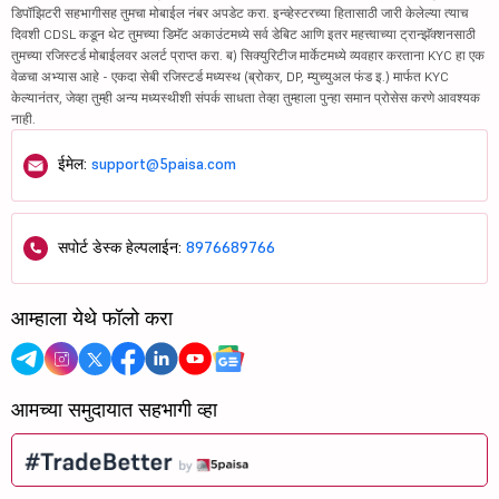
डिपॉझिटरी सहभागीसह तुमचा मोबाईल नंबर अपडेट करा. इन्व्हेस्टरच्या हितासाठी जारी केलेल्या त्याच
दिवशी CDSL कडून थेट तुमच्या डिमॅट अकाउंटमध्ये सर्व डेबिट आणि इतर महत्त्वाच्या ट्रान्झॅक्शनसाठी
तुमच्या रजिस्टर्ड मोबाईलवर अलर्ट प्राप्त करा. ब) सिक्युरिटीज मार्केटमध्ये व्यवहार करताना KYC हा एक
वेळचा अभ्यास आहे - एकदा सेबी रजिस्टर्ड मध्यस्थ (ब्रोकर, DP, म्युच्युअल फंड इ.) मार्फत KYC
केल्यानंतर, जेव्हा तुम्ही अन्य मध्यस्थीशी संपर्क साधता तेव्हा तुम्हाला पुन्हा समान प्रोसेस करणे आवश्यक
नाही.
ईमेल:
support@5paisa.com
सपोर्ट डेस्क हेल्पलाईन:
8976689766
आम्हाला येथे फॉलो करा
आमच्या समुदायात सहभागी व्हा