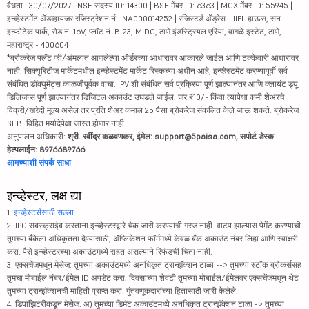
वैधता : 30/07/2027 | NSE सदस्य ID: 14300 | BSE मेंबर ID: 6363 | MCX मेंबर ID: 55945 |
इन्व्हेस्टमेंट ॲडव्हायजर रजिस्ट्रेशन नं: INA000014252 | रजिस्टर्ड ॲड्रेस - IIFL हाऊस, सन
इन्फोटेक पार्क, रोड नं. 16V, प्लॉट नं. B-23, MIDC, ठाणे इंडस्ट्रियल एरिया, वागळे इस्टेट, ठाणे,
महाराष्ट्र - 400604
*ब्रोकरेज फ्लॅट फी/अंमलात आणलेल्या ऑर्डरच्या आधारावर आकारले जाईल आणि टक्केवारी आधारावर
नाही. सिक्युरिटीज मार्केटमधील इन्व्हेस्टमेंट मार्केट रिस्कच्या अधीन आहे, इन्व्हेस्टमेंट करण्यापूर्वी सर्व
संबंधित डॉक्युमेंट्स काळजीपूर्वक वाचा. IPV शी संबंधित सर्व प्रक्रिया पूर्ण झाल्यानंतर आणि क्लायंट ड्यू
डिलिजन्स पूर्ण झाल्यानंतर डिजिटल अकाउंट उघडले जाईल. जर ₹10/- किंवा त्यापेक्षा कमी शेअरचे
विक्री/खरेदी मूल्य असेल तर प्रति शेअर कमाल 25 पैसा ब्रोकरेज संकलित केले जाऊ शकते. ब्रोकरेज
SEBI विहित मर्यादेपेक्षा जास्त होणार नाही.
अनुपालन अधिकारी:
श्री. रवींद्र कळवणकर, ईमेल: support@5paisa.com, सपोर्ट डेस्क
हेल्पलाईन: 8976689766
आमच्याशी संपर्क साधा
इन्व्हेस्टर, लक्ष द्या
1.
इन्व्हेस्टर्ससाठी सल्ला
2. IPO सबस्क्राईब करताना इन्व्हेस्टरद्वारे चेक जारी करण्याची गरज नाही. वाटप झाल्यास पेमेंट करण्याची
तुमच्या बँकेला अधिकृतता देण्यासाठी, ॲप्लिकेशन फॉर्ममध्ये केवळ बँक अकाउंट नंबर लिहा आणि स्वाक्षरी
करा. पैसे इन्व्हेस्टरच्या अकाउंटमध्ये राहत असल्याने रिफंडची चिंता नाही.
3. एक्सचेंजमधून मेसेज: तुमच्या अकाउंटमध्ये अनधिकृत ट्रान्झॅक्शन टाळा --> तुमच्या स्टॉक ब्रोकर्ससह
तुमचा मोबाईल नंबर/ईमेल ID अपडेट करा. दिवसाच्या शेवटी तुमच्या मोबाईल/ईमेलवर एक्सचेंजमधून थेट
तुमच्या ट्रान्झॅक्शनची माहिती प्राप्त करा. गुंतवणूकदारांच्या हितासाठी जारी केलेले.
4. डिपॉझिटरीकडून मेसेज: अ) तुमच्या डिमॅट अकाउंटमध्ये अनधिकृत ट्रान्झॅक्शन टाळा -> तुमच्या