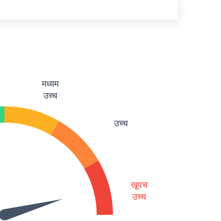
मध्यम
उच्च
उच्च
खूपच
उच्च