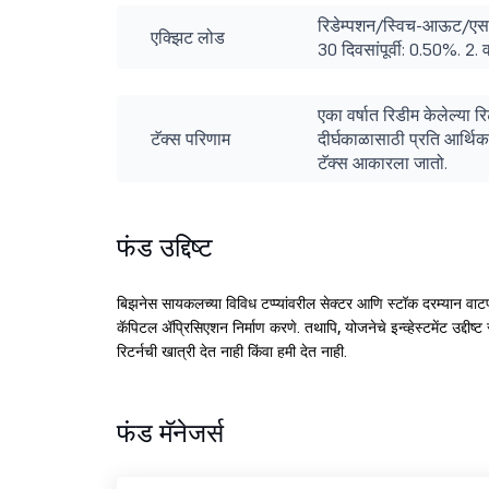
रिडेम्पशन/स्विच-आऊट/एसडब
एक्झिट लोड
30 दिवसांपूर्वी: 0.50%. 2. 
एका वर्षात रिडीम केलेल्या 
टॅक्स परिणाम
दीर्घकाळासाठी प्रति आर्थिक
टॅक्स आकारला जातो.
फंड उद्दिष्ट
बिझनेस सायकलच्या विविध टप्प्यांवरील सेक्टर आणि स्टॉक दरम्यान वा
कॅपिटल ॲप्रिसिएशन निर्माण करणे. तथापि, योजनेचे इन्व्हेस्टमेंट उद्दीष
रिटर्नची खात्री देत नाही किंवा हमी देत नाही.
फंड मॅनेजर्स