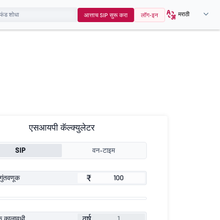
मराठी
आत्ताच SIP सुरू करा
लॉग-इन
एसआयपी कॅल्क्युलेटर
SIP
वन-टाइम
₹
गुंतवणूक
वर्ष
ूक कालावधी