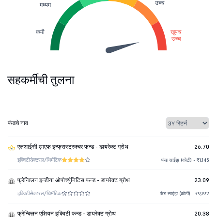
उच्च
मध्यम
कमी
खूपच
उच्च
सहकर्मींची तुलना
फंडचे नाव
एलआईसी एमएफ इन्फ्रास्ट्रक्चर फन्ड - डायरेक्ट ग्रोथ
26.70
इक्विटी
सेक्टरल/थिमॅटिक
फंड साईझ (कोटी) - ₹1,145
फ्रेन्क्लिन इन्डीया ओपोर्च्युनिटिस फन्ड - डायरेक्ट ग्रोथ
23.09
इक्विटी
सेक्टरल/थिमॅटिक
फंड साईझ (कोटी) - ₹9,192
फ्रेन्क्लिन एशियन इक्विटी फन्ड - डायरेक्ट ग्रोथ
20.38