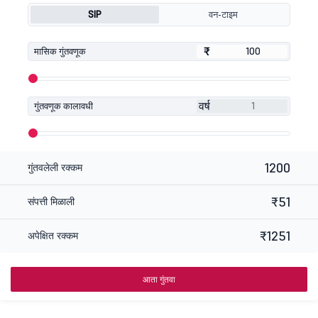
SIP
वन-टाइम
₹
₹
मासिक गुंतवणूक
वर्ष
गुंतवणूक कालावधी
1200
गुंतवलेली रक्कम
₹51
संपत्ती मिळाली
₹1251
अपेक्षित रक्कम
आता गुंतवा