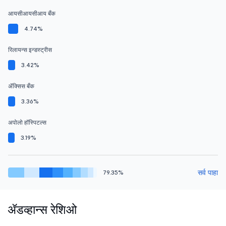
आयसीआयसीआय बँक
4.74%
रिलायन्स इन्डस्ट्रीस
3.42%
ॲक्सिस बँक
3.36%
अपोलो हॉस्पिटल्स
3.19%
सर्व पाहा
79.35%
ॲडव्हान्स रेशिओ