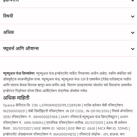
विषयी
अधिक
फ्यूचर्स आणि ऑप्शन्स
म्युच्युअल फंड डिस्क्लेमर:
म्युच्युअल फंड इन्व्हेस्टमेंट मार्केट रिस्कच्या अधीन आहेत, स्कीम संबंधित सर्व
डॉक्युमेंट्स काळजीपूर्वक वाचा. म्युच्युअल फंड, म्युच्युअल फंड-SIP हे एक्सचेंज ट्रेडेड प्रॉडक्ट्स नाहीत
आणि सदस्य केवळ वितरक म्हणून काम करीत आहे. वितरण उपक्रमाच्या संदर्भात सर्व विवादांना एक्सचेंज
इन्व्हेस्टर रिड्रेसल फोरम किंवा आर्बिट्रेशन यंत्रणेचा ॲक्सेस नसेल.
अधिक माहिती
5paisa कॅपिटल लि. CIN: L67190MH2007PLC289249 | स्टॉक ब्रोकर सेबी रजिस्ट्रेशन:
INZ000010231 | सेबी डिपॉझिटरी रजिस्ट्रेशन: IN DP CDSL: IN-DP-192-2016 | रिसर्च ॲनालिस्ट
SEBI रजिस्ट्रेशन. नं.: INH000025188 | AMFI-रजिस्टर्ड म्युच्युअल फंड डिस्ट्रीब्यूटर | AMFI
रजिस्ट्रेशन नं.: ARN-104096 | प्रारंभिक रजिस्ट्रेशन तारीख: 30/07/2015 | ARN ची वर्तमान
वैधता : 30/07/2027 | NSE सदस्य ID: 14300 | BSE मेंबर ID: 6363 | MCX मेंबर ID: 55945 |
इन्व्हेस्टमेंट ॲडव्हायजर रजिस्ट्रेशन नं: INA000014252 | रजिस्टर्ड ॲड्रेस - IIFL हाऊस, सन