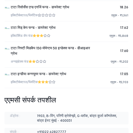
टाटा रिसोर्सेस एन्ड एनर्जि फन्ड - डायरेक्ट ग्रोथ
18.26
इक्विटी
सेक्टरल/थिमॅटिक
एयूएम - ₹1,361
टाटा मिड् केप फन्ड - डायरेक्ट ग्रोथ
17.62
इक्विटी
मिड कॅप फंड
एयूएम - ₹5,868
टाटा निफ्टी मिडकैप 150 मोमेन्टम 50 इन्डेक्स फन्ड - डीआइआर
17.60
ग्रोथ
अन्य
इंडेक्स फंड
एयूएम - ₹1,202
टाटा इन्डीया कन्स्युमर फन्ड - डायरेक्ट ग्रोथ
17.05
इक्विटी
सेक्टरल/थिमॅटिक
एयूएम - ₹2,703
एएमसी संपर्क तपशील
ॲड्रेस :
1903, B-विंग, परिणी क्रेसेन्झो, G-ब्लॉक, बांद्रा कुर्ला कॉम्प्लेक्स,
बांद्रा ईस्ट मुंबई - 400051
संपर्क :
+91022 62827777