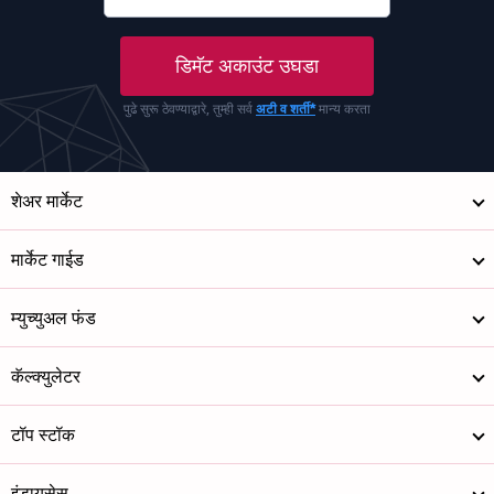
डिमॅट अकाउंट उघडा
पुढे सुरू ठेवण्याद्वारे, तुम्ही सर्व
अटी व शर्ती*
मान्य करता
शेअर मार्केट
मार्केट गाईड
म्युच्युअल फंड
कॅल्क्युलेटर
टॉप स्टॉक
इंडायसेस