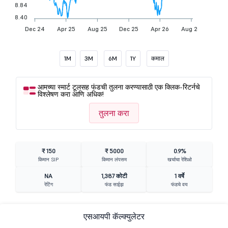
8.84
8.40
Dec 24
Apr 25
Aug 25
Dec 25
Apr 26
Aug 26
1M
3M
6M
1Y
कमाल
आमच्या स्मार्ट टूलसह फंडची तुलना करण्यासाठी एक क्लिक-रिटर्नचे
विश्लेषण करा आणि अधिक!
तुलना करा
₹ 150
₹ 5000
0.9%
किमान SIP
किमान लंपसम
खर्चाचा रेशिओ
NA
1,387 कोटी
1 वर्षे
रेटिंग
फंड साईझ
फंडचे वय
एसआयपी कॅल्क्युलेटर