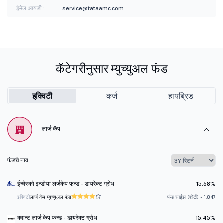
ईमेल आयडी :
service@tataamc.com
कॅटेगरीनुसार म्युच्युअल फंड
इक्विटी
कर्ज
हायब्रिड
लार्ज कॅप
फंडचे नाव
ईन्वेस्को इन्डीया लर्जकेप फन्ड - डायरेक्ट ग्रोथ
15.68%
इक्विटी
लार्ज कॅप म्युच्युअल फंड
फंड साईझ (कोटी) - 1,847
क्वान्ट लार्ज केप फन्ड - डायरेक्ट ग्रोथ
15.45%