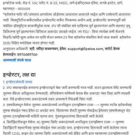
इन्फोटेक पार्क, रोड नं. 16V, प्लॉट नं. B-23, MIDC, ठाणे इंडस्ट्रियल एरिया, वागळे इस्टेट, ठाणे,
महाराष्ट्र - 400604
*ब्रोकरेज फ्लॅट फी/अंमलात आणलेल्या ऑर्डरच्या आधारावर आकारले जाईल आणि टक्केवारी आधारावर
नाही. सिक्युरिटीज मार्केटमधील इन्व्हेस्टमेंट मार्केट रिस्कच्या अधीन आहे, इन्व्हेस्टमेंट करण्यापूर्वी सर्व
संबंधित डॉक्युमेंट्स काळजीपूर्वक वाचा. IPV शी संबंधित सर्व प्रक्रिया पूर्ण झाल्यानंतर आणि क्लायंट ड्यू
डिलिजन्स पूर्ण झाल्यानंतर डिजिटल अकाउंट उघडले जाईल. जर ₹10/- किंवा त्यापेक्षा कमी शेअरचे
विक्री/खरेदी मूल्य असेल तर प्रति शेअर कमाल 25 पैसा ब्रोकरेज संकलित केले जाऊ शकते. ब्रोकरेज
SEBI विहित मर्यादेपेक्षा जास्त होणार नाही.
अनुपालन अधिकारी:
श्री. रवींद्र कळवणकर, ईमेल: support@5paisa.com, सपोर्ट डेस्क
हेल्पलाईन: 8976689766
आमच्याशी संपर्क साधा
इन्व्हेस्टर, लक्ष द्या
1.
इन्व्हेस्टर्ससाठी सल्ला
2. IPO सबस्क्राईब करताना इन्व्हेस्टरद्वारे चेक जारी करण्याची गरज नाही. वाटप झाल्यास पेमेंट करण्याची
तुमच्या बँकेला अधिकृतता देण्यासाठी, ॲप्लिकेशन फॉर्ममध्ये केवळ बँक अकाउंट नंबर लिहा आणि स्वाक्षरी
करा. पैसे इन्व्हेस्टरच्या अकाउंटमध्ये राहत असल्याने रिफंडची चिंता नाही.
3. एक्सचेंजमधून मेसेज: तुमच्या अकाउंटमध्ये अनधिकृत ट्रान्झॅक्शन टाळा --> तुमच्या स्टॉक ब्रोकर्ससह
तुमचा मोबाईल नंबर/ईमेल ID अपडेट करा. दिवसाच्या शेवटी तुमच्या मोबाईल/ईमेलवर एक्सचेंजमधून थेट
तुमच्या ट्रान्झॅक्शनची माहिती प्राप्त करा. गुंतवणूकदारांच्या हितासाठी जारी केलेले.
4. डिपॉझिटरीकडून मेसेज: अ) तुमच्या डिमॅट अकाउंटमध्ये अनधिकृत ट्रान्झॅक्शन टाळा -> तुमच्या
डिपॉझिटरी सहभागीसह तुमचा मोबाईल नंबर अपडेट करा. इन्व्हेस्टरच्या हितासाठी जारी केलेल्या त्याच
दिवशी CDSL कडून थेट तुमच्या डिमॅट अकाउंटमध्ये सर्व डेबिट आणि इतर महत्त्वाच्या ट्रान्झॅक्शनसाठी