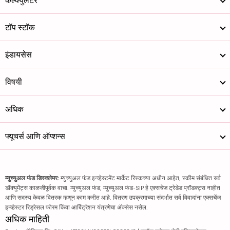
कॅल्क्युलेटर
टॉप स्टॉक
इंडायसेस
विषयी
अधिक
फ्यूचर्स आणि ऑप्शन्स
म्युच्युअल फंड डिस्क्लेमर:
म्युच्युअल फंड इन्व्हेस्टमेंट मार्केट रिस्कच्या अधीन आहेत, स्कीम संबंधित सर्व
डॉक्युमेंट्स काळजीपूर्वक वाचा. म्युच्युअल फंड, म्युच्युअल फंड-SIP हे एक्सचेंज ट्रेडेड प्रॉडक्ट्स नाहीत
आणि सदस्य केवळ वितरक म्हणून काम करीत आहे. वितरण उपक्रमाच्या संदर्भात सर्व विवादांना एक्सचेंज
इन्व्हेस्टर रिड्रेसल फोरम किंवा आर्बिट्रेशन यंत्रणेचा ॲक्सेस नसेल.
अधिक माहिती