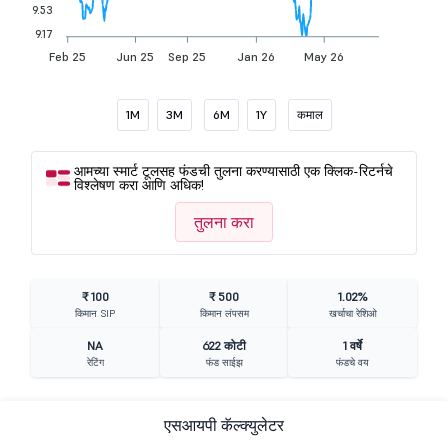
9.53
9.17
Feb 25
Jun 25
Sep 25
Jan 26
May 26
1M
3M
6M
1Y
कमाल
आमच्या स्मार्ट टूलसह फंडची तुलना करण्यासाठी एक क्लिक-रिटर्नचे
विश्लेषण करा आणि अधिक!
तुलना करा
₹ 100
₹ 500
1.02%
किमान SIP
किमान लंपसम
खर्चाचा रेशिओ
NA
622 कोटी
1 वर्षे
रेटिंग
फंड साईझ
फंडचे वय
एसआयपी कॅल्क्युलेटर