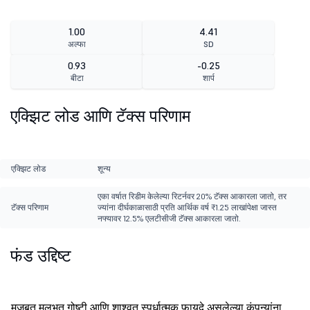
1.00
4.41
अल्फा
SD
0.93
-0.25
बीटा
शार्प
एक्झिट लोड आणि टॅक्स परिणाम
एक्झिट लोड
शून्य
एका वर्षात रिडीम केलेल्या रिटर्नवर 20% टॅक्स आकारला जातो, तर
टॅक्स परिणाम
ज्यांना दीर्घकाळासाठी प्रति आर्थिक वर्ष ₹1.25 लाखांपेक्षा जास्त
नफ्यावर 12.5% एलटीसीजी टॅक्स आकारला जातो.
फंड उद्दिष्ट
मजबूत मूलभूत गोष्टी आणि शाश्वत स्पर्धात्मक फायदे असलेल्या कंपन्यांना