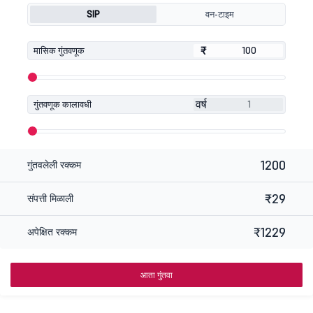
SIP
वन-टाइम
₹
₹
मासिक गुंतवणूक
वर्ष
गुंतवणूक कालावधी
1200
गुंतवलेली रक्कम
₹29
संपत्ती मिळाली
₹1229
अपेक्षित रक्कम
आता गुंतवा