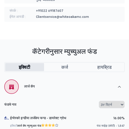
संपर्क :
+91022 69187607
ईमेल आयडी :
Clientservice@whiteoakamc.com
कॅटेगरीनुसार म्युच्युअल फंड
इक्विटी
कर्ज
हायब्रिड
लार्ज कॅप
फंडचे नाव
ईन्वेस्को इन्डीया लर्जकेप फन्ड - डायरेक्ट ग्रोथ
16.00%
इक्विटी
लार्ज कॅप म्युच्युअल फंड
फंड साईझ (कोटी) - 1,847