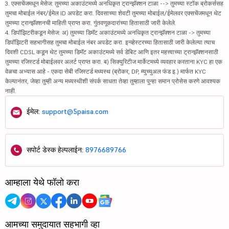
3. एक्सचेंजमधून मेसेज: तुमच्या अकाउंटमध्ये अनधिकृत ट्रान्झॅक्शन टाळा --> तुमच्या स्टॉक ब्रोकर्ससह
तुमचा मोबाईल नंबर/ईमेल ID अपडेट करा. दिवसाच्या शेवटी तुमच्या मोबाईल/ईमेलवर एक्सचेंजमधून थेट
तुमच्या ट्रान्झॅक्शनची माहिती प्राप्त करा. गुंतवणूकदारांच्या हितासाठी जारी केलेले.
4. डिपॉझिटरीकडून मेसेज: अ) तुमच्या डिमॅट अकाउंटमध्ये अनधिकृत ट्रान्झॅक्शन टाळा -> तुमच्या
डिपॉझिटरी सहभागीसह तुमचा मोबाईल नंबर अपडेट करा. इन्व्हेस्टरच्या हितासाठी जारी केलेल्या त्याच
दिवशी CDSL कडून थेट तुमच्या डिमॅट अकाउंटमध्ये सर्व डेबिट आणि इतर महत्त्वाच्या ट्रान्झॅक्शनसाठी
तुमच्या रजिस्टर्ड मोबाईलवर अलर्ट प्राप्त करा. ब) सिक्युरिटीज मार्केटमध्ये व्यवहार करताना KYC हा एक
वेळचा अभ्यास आहे - एकदा सेबी रजिस्टर्ड मध्यस्थ (ब्रोकर, DP, म्युच्युअल फंड इ.) मार्फत KYC
केल्यानंतर, जेव्हा तुम्ही अन्य मध्यस्थीशी संपर्क साधता तेव्हा तुम्हाला पुन्हा समान प्रोसेस करणे आवश्यक
नाही.
ईमेल:
support@5paisa.com
सपोर्ट डेस्क हेल्पलाईन:
8976689766
आम्हाला येथे फॉलो करा
आमच्या समुदायात सहभागी व्हा