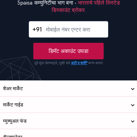
5paisa कम्युनिटीचा भाग बना -
भारताचे पहिले लिस्टेड
डिस्काउंट ब्रोकर.
+91
डिमॅट अकाउंट उघडा
पुढे सुरू ठेवण्याद्वारे, तुम्ही सर्व
अटी व शर्ती*
मान्य करता
शेअर मार्केट
मार्केट गाईड
म्युच्युअल फंड