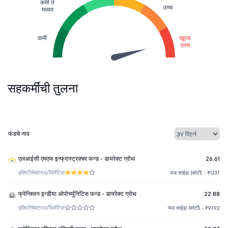
कमी ते
उच्च
मध्यम
कमी
खूपच
उच्च
सहकर्मींची तुलना
फंडचे नाव
एलआईसी एमएफ इन्फ्रास्ट्रक्चर फन्ड - डायरेक्ट ग्रोथ
26.61
इक्विटी
सेक्टरल/थिमॅटिक
फंड साईझ (कोटी) - ₹1,137
फ्रेन्क्लिन इन्डीया ओपोर्च्युनिटिस फन्ड - डायरेक्ट ग्रोथ
22.88
इक्विटी
सेक्टरल/थिमॅटिक
फंड साईझ (कोटी) - ₹9,192