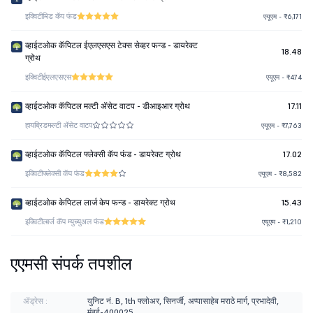
इक्विटी
मिड कॅप फंड
एयूएम - ₹6,171
व्हाईटओक कॅपिटल ईएलएसएस टेक्स सेव्हर फन्ड - डायरेक्ट
18.48
ग्रोथ
इक्विटी
ईएलएसएस
एयूएम - ₹474
व्हाईटओक कॅपिटल मल्टी ॲसेट वाटप - डीआइआर ग्रोथ
17.11
हायब्रिड
मल्टी ॲसेट वाटप
एयूएम - ₹7,763
व्हाईटओक कॅपिटल फ्लेक्सी कॅप फंड - डायरेक्ट ग्रोथ
17.02
इक्विटी
फ्लेक्सी कॅप फंड
एयूएम - ₹8,582
व्हाईटओक केपिटल लार्ज केप फन्ड - डायरेक्ट ग्रोथ
15.43
इक्विटी
लार्ज कॅप म्युच्युअल फंड
एयूएम - ₹1,210
एएमसी संपर्क तपशील
ॲड्रेस :
युनिट नं. B, 1th फ्लोअर, सिनर्जी, अप्पासाहेब मराठे मार्ग, प्रभादेवी,
मुंबई-400025