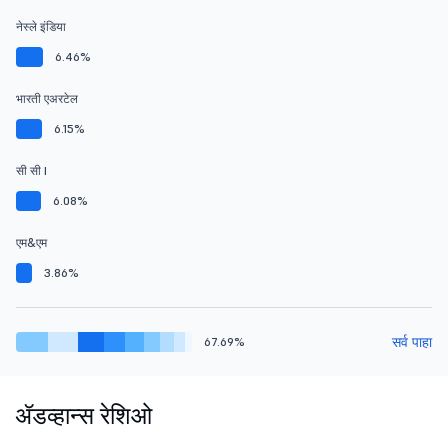
नेस्ले इंडिया
6.46%
भारती एअरटेल
6.15%
सी सी I
6.08%
एम&एम
3.86%
सर्व पाहा
67.69%
ॲडव्हान्स रेशिओ