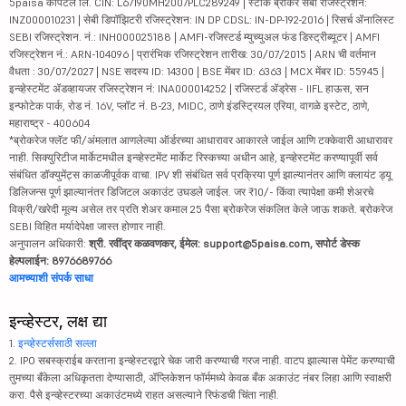
5paisa कॅपिटल लि. CIN: L67190MH2007PLC289249 | स्टॉक ब्रोकर सेबी रजिस्ट्रेशन:
INZ000010231 | सेबी डिपॉझिटरी रजिस्ट्रेशन: IN DP CDSL: IN-DP-192-2016 | रिसर्च ॲनालिस्ट
SEBI रजिस्ट्रेशन. नं.: INH000025188 | AMFI-रजिस्टर्ड म्युच्युअल फंड डिस्ट्रीब्यूटर | AMFI
रजिस्ट्रेशन नं.: ARN-104096 | प्रारंभिक रजिस्ट्रेशन तारीख: 30/07/2015 | ARN ची वर्तमान
वैधता : 30/07/2027 | NSE सदस्य ID: 14300 | BSE मेंबर ID: 6363 | MCX मेंबर ID: 55945 |
इन्व्हेस्टमेंट ॲडव्हायजर रजिस्ट्रेशन नं: INA000014252 | रजिस्टर्ड ॲड्रेस - IIFL हाऊस, सन
इन्फोटेक पार्क, रोड नं. 16V, प्लॉट नं. B-23, MIDC, ठाणे इंडस्ट्रियल एरिया, वागळे इस्टेट, ठाणे,
महाराष्ट्र - 400604
*ब्रोकरेज फ्लॅट फी/अंमलात आणलेल्या ऑर्डरच्या आधारावर आकारले जाईल आणि टक्केवारी आधारावर
नाही. सिक्युरिटीज मार्केटमधील इन्व्हेस्टमेंट मार्केट रिस्कच्या अधीन आहे, इन्व्हेस्टमेंट करण्यापूर्वी सर्व
संबंधित डॉक्युमेंट्स काळजीपूर्वक वाचा. IPV शी संबंधित सर्व प्रक्रिया पूर्ण झाल्यानंतर आणि क्लायंट ड्यू
डिलिजन्स पूर्ण झाल्यानंतर डिजिटल अकाउंट उघडले जाईल. जर ₹10/- किंवा त्यापेक्षा कमी शेअरचे
विक्री/खरेदी मूल्य असेल तर प्रति शेअर कमाल 25 पैसा ब्रोकरेज संकलित केले जाऊ शकते. ब्रोकरेज
SEBI विहित मर्यादेपेक्षा जास्त होणार नाही.
अनुपालन अधिकारी:
श्री. रवींद्र कळवणकर, ईमेल: support@5paisa.com, सपोर्ट डेस्क
हेल्पलाईन: 8976689766
आमच्याशी संपर्क साधा
इन्व्हेस्टर, लक्ष द्या
1.
इन्व्हेस्टर्ससाठी सल्ला
2. IPO सबस्क्राईब करताना इन्व्हेस्टरद्वारे चेक जारी करण्याची गरज नाही. वाटप झाल्यास पेमेंट करण्याची
तुमच्या बँकेला अधिकृतता देण्यासाठी, ॲप्लिकेशन फॉर्ममध्ये केवळ बँक अकाउंट नंबर लिहा आणि स्वाक्षरी
करा. पैसे इन्व्हेस्टरच्या अकाउंटमध्ये राहत असल्याने रिफंडची चिंता नाही.