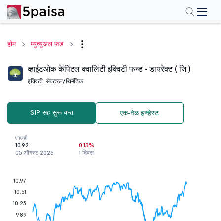
होम
म्युच्युअल फंड
व्हाईटओक केपिटल क्वालिटी इक्विटी फन्ड - डायरेक्ट ( जि )
इक्विटी .
सेक्टरल/थिमॅटिक
SIP सह सुरू करा
एक-वेळ इन्व्हेस्ट
एनएव्ही
10.92
0.13%
05 ऑगस्ट 2026
1 दिवस
10.97
10.61
10.25
9.89