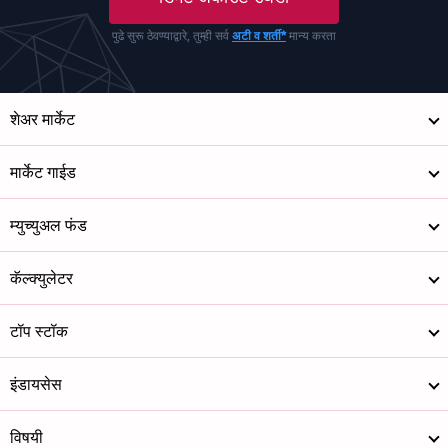
पुढे सुरू ठेवण्याद्वारे, तुम्ही सर्व
अटी व शर्ती*
मान्य करता
शेअर मार्केट
मार्केट गाईड
म्युच्युअल फंड
कॅल्क्युलेटर
टॉप स्टॉक
इंडायसेस
विषयी