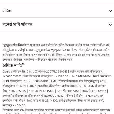
अधिक
फ्यूचर्स आणि ऑप्शन्स
म्युच्युअल फंड डिस्क्लेमर:
म्युच्युअल फंड इन्व्हेस्टमेंट मार्केट रिस्कच्या अधीन आहेत, स्कीम संबंधित सर्व
डॉक्युमेंट्स काळजीपूर्वक वाचा. म्युच्युअल फंड, म्युच्युअल फंड-SIP हे एक्सचेंज ट्रेडेड प्रॉडक्ट्स नाहीत
आणि सदस्य केवळ वितरक म्हणून काम करीत आहे. वितरण उपक्रमाच्या संदर्भात सर्व विवादांना एक्सचेंज
इन्व्हेस्टर रिड्रेसल फोरम किंवा आर्बिट्रेशन यंत्रणेचा ॲक्सेस नसेल.
अधिक माहिती
5paisa कॅपिटल लि. CIN: L67190MH2007PLC289249 | स्टॉक ब्रोकर सेबी रजिस्ट्रेशन:
INZ000010231 | सेबी डिपॉझिटरी रजिस्ट्रेशन: IN DP CDSL: IN-DP-192-2016 | रिसर्च ॲनालिस्ट
SEBI रजिस्ट्रेशन. नं.: INH000025188 | AMFI-रजिस्टर्ड म्युच्युअल फंड डिस्ट्रीब्यूटर | AMFI
रजिस्ट्रेशन नं.: ARN-104096 | प्रारंभिक रजिस्ट्रेशन तारीख: 30/07/2015 | ARN ची वर्तमान
वैधता : 30/07/2027 | NSE सदस्य ID: 14300 | BSE मेंबर ID: 6363 | MCX मेंबर ID: 55945 |
इन्व्हेस्टमेंट ॲडव्हायजर रजिस्ट्रेशन नं: INA000014252 | रजिस्टर्ड ॲड्रेस - IIFL हाऊस, सन
इन्फोटेक पार्क, रोड नं. 16V, प्लॉट नं. B-23, MIDC, ठाणे इंडस्ट्रियल एरिया, वागळे इस्टेट, ठाणे,
महाराष्ट्र - 400604
*ब्रोकरेज फ्लॅट फी/अंमलात आणलेल्या ऑर्डरच्या आधारावर आकारले जाईल आणि टक्केवारी आधारावर