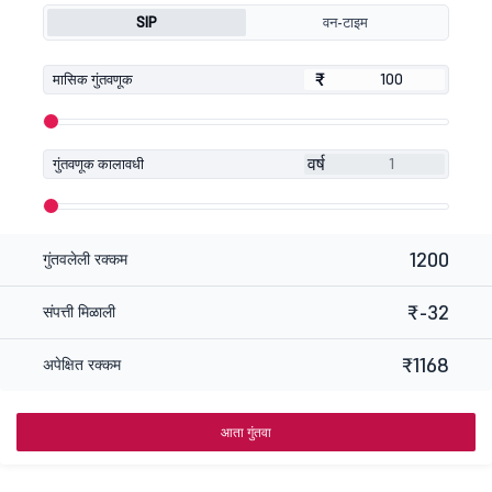
SIP
वन-टाइम
₹
₹
मासिक गुंतवणूक
वर्ष
गुंतवणूक कालावधी
1200
गुंतवलेली रक्कम
₹-32
संपत्ती मिळाली
₹1168
अपेक्षित रक्कम
आता गुंतवा