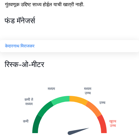
गुंतवणूक उद्दिष्ट साध्य होईल याची खात्री नाही.
फंड मॅनेजर्स
केदारनाथ मिराजकर
रिस्क-ओ-मीटर
मध्यम
मध्यम
उच्च
कमी ते
उच्च
मध्यम
कमी
खूपच
उच्च