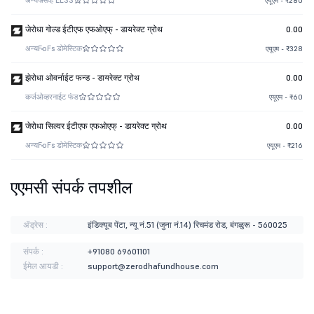
अन्य
पॅसिव्ह ELSS
एयूएम - ₹280
जेरोधा गोल्ड ईटीएफ एफओएफ् - डायरेक्ट ग्रोथ
0.00
अन्य
FoFs डोमेस्टिक
एयूएम - ₹328
झेरोधा ओवर्नाईट फन्ड - डायरेक्ट ग्रोथ
0.00
कर्ज
ओव्हरनाईट फंड
एयूएम - ₹60
जेरोधा सिल्वर ईटीएफ एफओएफ् - डायरेक्ट ग्रोथ
0.00
अन्य
FoFs डोमेस्टिक
एयूएम - ₹216
एएमसी संपर्क तपशील
ॲड्रेस :
इंडिक्यूब पेंटा, न्यू नं.51 (जुना नं.14) रिचमंड रोड, बंगळुरू - 560025
संपर्क :
+91080 69601101
ईमेल आयडी :
support@zerodhafundhouse.com