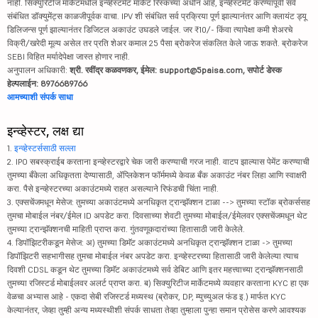
नाही. सिक्युरिटीज मार्केटमधील इन्व्हेस्टमेंट मार्केट रिस्कच्या अधीन आहे, इन्व्हेस्टमेंट करण्यापूर्वी सर्व
संबंधित डॉक्युमेंट्स काळजीपूर्वक वाचा. IPV शी संबंधित सर्व प्रक्रिया पूर्ण झाल्यानंतर आणि क्लायंट ड्यू
डिलिजन्स पूर्ण झाल्यानंतर डिजिटल अकाउंट उघडले जाईल. जर ₹10/- किंवा त्यापेक्षा कमी शेअरचे
विक्री/खरेदी मूल्य असेल तर प्रति शेअर कमाल 25 पैसा ब्रोकरेज संकलित केले जाऊ शकते. ब्रोकरेज
SEBI विहित मर्यादेपेक्षा जास्त होणार नाही.
अनुपालन अधिकारी:
श्री. रवींद्र कळवणकर, ईमेल: support@5paisa.com, सपोर्ट डेस्क
हेल्पलाईन: 8976689766
आमच्याशी संपर्क साधा
इन्व्हेस्टर, लक्ष द्या
1.
इन्व्हेस्टर्ससाठी सल्ला
2. IPO सबस्क्राईब करताना इन्व्हेस्टरद्वारे चेक जारी करण्याची गरज नाही. वाटप झाल्यास पेमेंट करण्याची
तुमच्या बँकेला अधिकृतता देण्यासाठी, ॲप्लिकेशन फॉर्ममध्ये केवळ बँक अकाउंट नंबर लिहा आणि स्वाक्षरी
करा. पैसे इन्व्हेस्टरच्या अकाउंटमध्ये राहत असल्याने रिफंडची चिंता नाही.
3. एक्सचेंजमधून मेसेज: तुमच्या अकाउंटमध्ये अनधिकृत ट्रान्झॅक्शन टाळा --> तुमच्या स्टॉक ब्रोकर्ससह
तुमचा मोबाईल नंबर/ईमेल ID अपडेट करा. दिवसाच्या शेवटी तुमच्या मोबाईल/ईमेलवर एक्सचेंजमधून थेट
तुमच्या ट्रान्झॅक्शनची माहिती प्राप्त करा. गुंतवणूकदारांच्या हितासाठी जारी केलेले.
4. डिपॉझिटरीकडून मेसेज: अ) तुमच्या डिमॅट अकाउंटमध्ये अनधिकृत ट्रान्झॅक्शन टाळा -> तुमच्या
डिपॉझिटरी सहभागीसह तुमचा मोबाईल नंबर अपडेट करा. इन्व्हेस्टरच्या हितासाठी जारी केलेल्या त्याच
दिवशी CDSL कडून थेट तुमच्या डिमॅट अकाउंटमध्ये सर्व डेबिट आणि इतर महत्त्वाच्या ट्रान्झॅक्शनसाठी
तुमच्या रजिस्टर्ड मोबाईलवर अलर्ट प्राप्त करा. ब) सिक्युरिटीज मार्केटमध्ये व्यवहार करताना KYC हा एक
वेळचा अभ्यास आहे - एकदा सेबी रजिस्टर्ड मध्यस्थ (ब्रोकर, DP, म्युच्युअल फंड इ.) मार्फत KYC
केल्यानंतर, जेव्हा तुम्ही अन्य मध्यस्थीशी संपर्क साधता तेव्हा तुम्हाला पुन्हा समान प्रोसेस करणे आवश्यक