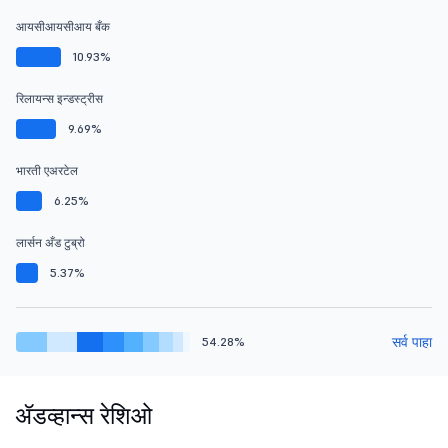
आयसीआयसीआय बँक
10.93%
रिलायन्स इन्डस्ट्रीस
9.69%
भारती एअरटेल
6.25%
लार्सन अँड टुब्रो
5.37%
सर्व पाहा
54.28%
ॲडव्हान्स रेशिओ