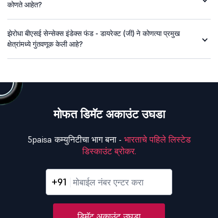
कोणते आहेत?
झेरोधा बीएसई सेन्सेक्स इंडेक्स फंड - डायरेक्ट (जी) ने कोणत्या प्रमुख
क्षेत्रांमध्ये गुंतवणूक केली आहे?
मोफत डिमॅट अकाउंट उघडा
5paisa कम्युनिटीचा भाग बना -
भारताचे पहिले लिस्टेड
डिस्काउंट ब्रोकर.
+91
डिमॅट अकाउंट उघडा