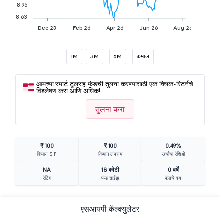
8.96
8.63
Dec 25
Feb 26
Apr 26
Jun 26
Aug 26
1M
3M
6M
कमाल
आमच्या स्मार्ट टूलसह फंडची तुलना करण्यासाठी एक क्लिक-रिटर्नचे
विश्लेषण करा आणि अधिक!
तुलना करा
₹ 100
₹ 100
0.49%
किमान SIP
किमान लंपसम
खर्चाचा रेशिओ
NA
18 कोटी
0 वर्षे
रेटिंग
फंड साईझ
फंडचे वय
एसआयपी कॅल्क्युलेटर