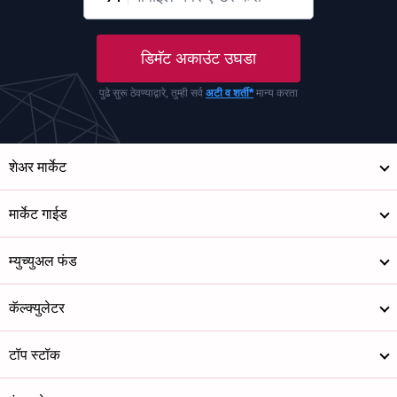
डिमॅट अकाउंट उघडा
पुढे सुरू ठेवण्याद्वारे, तुम्ही सर्व
अटी व शर्ती*
मान्य करता
शेअर मार्केट
मार्केट गाईड
म्युच्युअल फंड
कॅल्क्युलेटर
टॉप स्टॉक