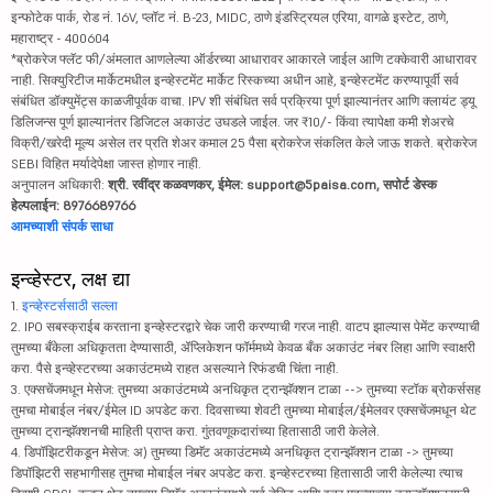
इन्फोटेक पार्क, रोड नं. 16V, प्लॉट नं. B-23, MIDC, ठाणे इंडस्ट्रियल एरिया, वागळे इस्टेट, ठाणे,
महाराष्ट्र - 400604
*ब्रोकरेज फ्लॅट फी/अंमलात आणलेल्या ऑर्डरच्या आधारावर आकारले जाईल आणि टक्केवारी आधारावर
नाही. सिक्युरिटीज मार्केटमधील इन्व्हेस्टमेंट मार्केट रिस्कच्या अधीन आहे, इन्व्हेस्टमेंट करण्यापूर्वी सर्व
संबंधित डॉक्युमेंट्स काळजीपूर्वक वाचा. IPV शी संबंधित सर्व प्रक्रिया पूर्ण झाल्यानंतर आणि क्लायंट ड्यू
डिलिजन्स पूर्ण झाल्यानंतर डिजिटल अकाउंट उघडले जाईल. जर ₹10/- किंवा त्यापेक्षा कमी शेअरचे
विक्री/खरेदी मूल्य असेल तर प्रति शेअर कमाल 25 पैसा ब्रोकरेज संकलित केले जाऊ शकते. ब्रोकरेज
SEBI विहित मर्यादेपेक्षा जास्त होणार नाही.
अनुपालन अधिकारी:
श्री. रवींद्र कळवणकर, ईमेल: support@5paisa.com, सपोर्ट डेस्क
हेल्पलाईन: 8976689766
आमच्याशी संपर्क साधा
इन्व्हेस्टर, लक्ष द्या
1.
इन्व्हेस्टर्ससाठी सल्ला
2. IPO सबस्क्राईब करताना इन्व्हेस्टरद्वारे चेक जारी करण्याची गरज नाही. वाटप झाल्यास पेमेंट करण्याची
तुमच्या बँकेला अधिकृतता देण्यासाठी, ॲप्लिकेशन फॉर्ममध्ये केवळ बँक अकाउंट नंबर लिहा आणि स्वाक्षरी
करा. पैसे इन्व्हेस्टरच्या अकाउंटमध्ये राहत असल्याने रिफंडची चिंता नाही.
3. एक्सचेंजमधून मेसेज: तुमच्या अकाउंटमध्ये अनधिकृत ट्रान्झॅक्शन टाळा --> तुमच्या स्टॉक ब्रोकर्ससह
तुमचा मोबाईल नंबर/ईमेल ID अपडेट करा. दिवसाच्या शेवटी तुमच्या मोबाईल/ईमेलवर एक्सचेंजमधून थेट
तुमच्या ट्रान्झॅक्शनची माहिती प्राप्त करा. गुंतवणूकदारांच्या हितासाठी जारी केलेले.
4. डिपॉझिटरीकडून मेसेज: अ) तुमच्या डिमॅट अकाउंटमध्ये अनधिकृत ट्रान्झॅक्शन टाळा -> तुमच्या
डिपॉझिटरी सहभागीसह तुमचा मोबाईल नंबर अपडेट करा. इन्व्हेस्टरच्या हितासाठी जारी केलेल्या त्याच