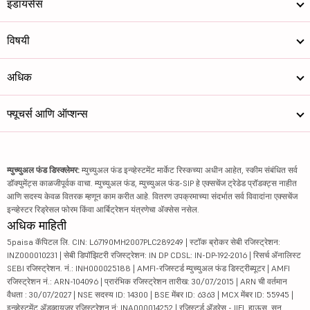
इंडायसेस
विषयी
अधिक
फ्यूचर्स आणि ऑप्शन्स
म्युच्युअल फंड डिस्क्लेमर:
म्युच्युअल फंड इन्व्हेस्टमेंट मार्केट रिस्कच्या अधीन आहेत, स्कीम संबंधित सर्व
डॉक्युमेंट्स काळजीपूर्वक वाचा. म्युच्युअल फंड, म्युच्युअल फंड-SIP हे एक्सचेंज ट्रेडेड प्रॉडक्ट्स नाहीत
आणि सदस्य केवळ वितरक म्हणून काम करीत आहे. वितरण उपक्रमाच्या संदर्भात सर्व विवादांना एक्सचेंज
इन्व्हेस्टर रिड्रेसल फोरम किंवा आर्बिट्रेशन यंत्रणेचा ॲक्सेस नसेल.
अधिक माहिती
5paisa कॅपिटल लि. CIN: L67190MH2007PLC289249 | स्टॉक ब्रोकर सेबी रजिस्ट्रेशन:
INZ000010231 | सेबी डिपॉझिटरी रजिस्ट्रेशन: IN DP CDSL: IN-DP-192-2016 | रिसर्च ॲनालिस्ट
SEBI रजिस्ट्रेशन. नं.: INH000025188 | AMFI-रजिस्टर्ड म्युच्युअल फंड डिस्ट्रीब्यूटर | AMFI
रजिस्ट्रेशन नं.: ARN-104096 | प्रारंभिक रजिस्ट्रेशन तारीख: 30/07/2015 | ARN ची वर्तमान
वैधता : 30/07/2027 | NSE सदस्य ID: 14300 | BSE मेंबर ID: 6363 | MCX मेंबर ID: 55945 |
इन्व्हेस्टमेंट ॲडव्हायजर रजिस्ट्रेशन नं: INA000014252 | रजिस्टर्ड ॲड्रेस - IIFL हाऊस, सन