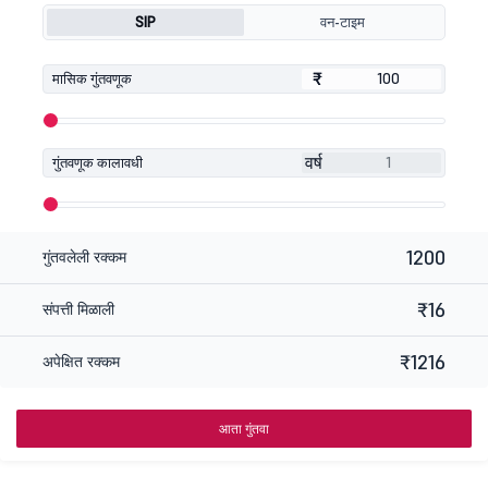
SIP
वन-टाइम
₹
₹
मासिक गुंतवणूक
वर्ष
गुंतवणूक कालावधी
1200
गुंतवलेली रक्कम
₹16
संपत्ती मिळाली
₹1216
अपेक्षित रक्कम
आता गुंतवा