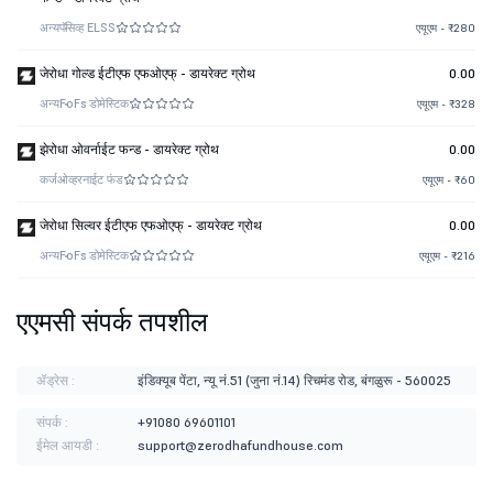
अन्य
पॅसिव्ह ELSS
एयूएम - ₹280
जेरोधा गोल्ड ईटीएफ एफओएफ् - डायरेक्ट ग्रोथ
0.00
अन्य
FoFs डोमेस्टिक
एयूएम - ₹328
झेरोधा ओवर्नाईट फन्ड - डायरेक्ट ग्रोथ
0.00
कर्ज
ओव्हरनाईट फंड
एयूएम - ₹60
जेरोधा सिल्वर ईटीएफ एफओएफ् - डायरेक्ट ग्रोथ
0.00
अन्य
FoFs डोमेस्टिक
एयूएम - ₹216
एएमसी संपर्क तपशील
ॲड्रेस :
इंडिक्यूब पेंटा, न्यू नं.51 (जुना नं.14) रिचमंड रोड, बंगळुरू - 560025
संपर्क :
+91080 69601101
ईमेल आयडी :
support@zerodhafundhouse.com