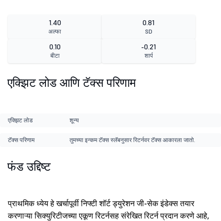
1.40
0.81
अल्फा
SD
0.10
-0.21
बीटा
शार्प
एक्झिट लोड आणि टॅक्स परिणाम
एक्झिट लोड
शून्य
टॅक्स परिणाम
तुमच्या इन्कम टॅक्स स्लॅबनुसार रिटर्नवर टॅक्स आकारला जातो.
फंड उद्दिष्ट
प्राथमिक ध्येय हे खर्चापूर्वी निफ्टी शॉर्ट ड्युरेशन जी-सेक इंडेक्स तयार
करणाऱ्या सिक्युरिटीजच्या एकूण रिटर्नसह संरेखित रिटर्न प्रदान करणे आहे,