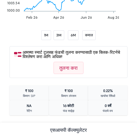
1005.54
1000.00
Feb 26
Apr 26
Jun 26
Aug 26
1M
3M
6M
कमाल
आमच्या स्मार्ट टूलसह फंडची तुलना करण्यासाठी एक क्लिक-रिटर्नचे
विश्लेषण करा आणि अधिक!
तुलना करा
₹ 100
₹ 100
0.22%
किमान SIP
किमान लंपसम
खर्चाचा रेशिओ
NA
16 कोटी
0 वर्षे
रेटिंग
फंड साईझ
फंडचे वय
एसआयपी कॅल्क्युलेटर