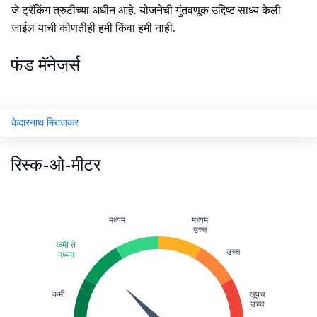
जे ट्रॅकिंग त्रुटीच्या अधीन आहे. योजनेची गुंतवणूक उद्दिष्ट साध्य केली
जाईल याची कोणतीही हमी किंवा हमी नाही.
फंड मॅनेजर्स
केदारनाथ मिराजकर
रिस्क-ओ-मीटर
मध्यम
मध्यम
उच्च
कमी ते
उच्च
मध्यम
कमी
खूपच
उच्च