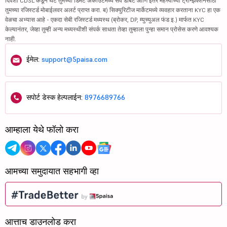
दिवशी CDSL कडून थेट तुमच्या डिमॅट अकाउंटमध्ये सर्व डेबिट आणि इतर महत्त्वाच्या ट्रान्झॅक्शनसाठी
तुमच्या रजिस्टर्ड मोबाईलवर अलर्ट प्राप्त करा. ब) सिक्युरिटीज मार्केटमध्ये व्यवहार करताना KYC हा एक
वेळचा अभ्यास आहे - एकदा सेबी रजिस्टर्ड मध्यस्थ (ब्रोकर, DP, म्युच्युअल फंड इ.) मार्फत KYC
केल्यानंतर, जेव्हा तुम्ही अन्य मध्यस्थीशी संपर्क साधता तेव्हा तुम्हाला पुन्हा समान प्रोसेस करणे आवश्यक
नाही.
ईमेल:
support@5paisa.com
सपोर्ट डेस्क हेल्पलाईन:
8976689766
आम्हाला येथे फॉलो करा
आमच्या समुदायात सहभागी व्हा
आत्ताच डाउनलोड करा