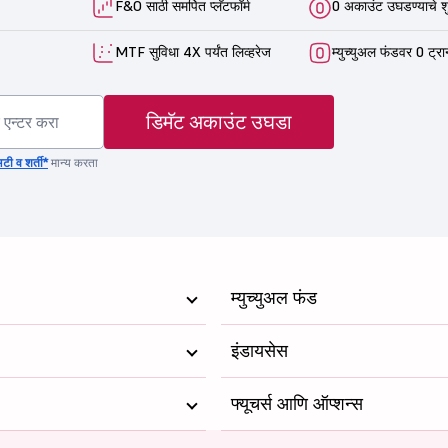
F&O साठी समर्पित प्लॅटफॉर्म
0 अकाउंट उघडण्याचे श
MTF सुविधा 4X पर्यंत लिव्हरेज
म्युच्युअल फंडवर 0 ट्रा
डिमॅट अकाउंट उघडा
टी व शर्ती*
मान्य करता
म्युच्युअल फंड
इंडायसेस
फ्यूचर्स आणि ऑप्शन्स