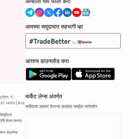
आम्हाला येथे फॉलो करा
आमच्या समुदायात सहभागी व्हा
आत्ताच डाउनलोड करा
मार्केट लेन्स अंतर्गत
रेशन. नं.:
य ID: 14300 | BSE
मार्केटला आकार देणाऱ्या कथांवर सखोल मार्गदर्शन
्युमेंट्स
 प्रति शेअर कमाल
रेशन यंत्रणेचा