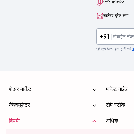
फ्लॅट ब्रोकरेज
चार्टवर ट्रेड करा
+91
पुढे सुरू ठेवण्याद्वारे, तुम्ही सर्व
अ
शेअर मार्केट
मार्केट गाईड
कॅल्क्युलेटर
टॉप स्टॉक
विषयी
अधिक