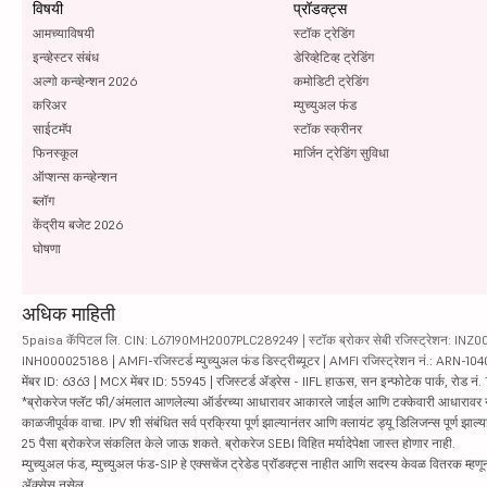
विषयी
प्रॉडक्ट्स
आमच्याविषयी
स्टॉक ट्रेडिंग
इन्व्हेस्टर संबंध
डेरिव्हेटिव्ह ट्रेडिंग
अल्गो कन्व्हेन्शन 2026
कमोडिटी ट्रेडिंग
करिअर
म्युच्युअल फंड
साईटमॅप
स्टॉक स्क्रीनर
फिनस्कूल
मार्जिन ट्रेडिंग सुविधा
ऑप्शन्स कन्व्हेन्शन
ब्लॉग
केंद्रीय बजेट 2026
घोषणा
अधिक माहिती
5paisa कॅपिटल लि. CIN: L67190MH2007PLC289249 | स्टॉक ब्रोकर सेबी रजिस्ट्रेशन: INZ000010
INH000025188 | AMFI-रजिस्टर्ड म्युच्युअल फंड डिस्ट्रीब्यूटर | AMFI रजिस्ट्रेशन नं.: ARN-1
मेंबर ID: 6363 | MCX मेंबर ID: 55945 | रजिस्टर्ड ॲड्रेस - IIFL हाऊस, सन इन्फोटेक पार्क, रोड नं. 1
*ब्रोकरेज फ्लॅट फी/अंमलात आणलेल्या ऑर्डरच्या आधारावर आकारले जाईल आणि टक्केवारी आधारावर नाही. सिक्यु
काळजीपूर्वक वाचा. IPV शी संबंधित सर्व प्रक्रिया पूर्ण झाल्यानंतर आणि क्लायंट ड्यू डिलिजन्स पूर्ण
25 पैसा ब्रोकरेज संकलित केले जाऊ शकते. ब्रोकरेज SEBI विहित मर्यादेपेक्षा जास्त होणार नाही.
म्युच्युअल फंड, म्युच्युअल फंड-SIP हे एक्सचेंज ट्रेडेड प्रॉडक्ट्स नाहीत आणि सदस्य केवळ वितरक म्हणून 
ॲक्सेस नसेल.