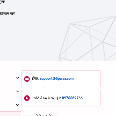
ुल्क
न्झॅक्शन खर्च
ईमेल:
support@5paisa.com
सपोर्ट डेस्क हेल्पलाईन:
8976689766