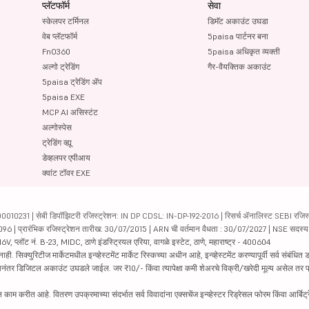
प्लॅटफॉर्म
सेवा
स्केलपर टर्मिनल
डिमॅट अकाउंट उघडा
वेब प्लॅटफॉर्म
5paisa पार्टनर बना
FnO360
5paisa अधिकृत व्यक्ती
अल्गो ट्रेडिंग
गैर-वैयक्तिक अकाउंट
5paisa ट्रेडिंग ॲप
5paisa EXE
MCP AI असिस्टंट
अल्गोस्पेस
ट्रेडिंग व्ह्यू
डेव्हलपर एपीआय
क्वांट टॉवर EXE
231 | सेबी डिपॉझिटरी रजिस्ट्रेशन: IN DP CDSL: IN-DP-192-2016 | रिसर्च ॲनालिस्ट SEBI रजिस्ट्
04096 | प्रारंभिक रजिस्ट्रेशन तारीख: 30/07/2015 | ARN ची वर्तमान वैधता : 30/07/2027 | NSE सदस्
6V, प्लॉट नं. B-23, MIDC, ठाणे इंडस्ट्रियल एरिया, वागळे इस्टेट, ठाणे, महाराष्ट्र - 400604
रिटीज मार्केटमधील इन्व्हेस्टमेंट मार्केट रिस्कच्या अधीन आहे, इन्व्हेस्टमेंट करण्यापूर्वी सर्व संबंधित डॉक
 झाल्यानंतर डिजिटल अकाउंट उघडले जाईल. जर ₹10/- किंवा त्यापेक्षा कमी शेअरचे विक्री/खरेदी मूल्य असेल तर
काम करीत आहे. वितरण उपक्रमाच्या संदर्भात सर्व विवादांना एक्सचेंज इन्व्हेस्टर रिड्रेसल फोरम किंवा आर्बिट्