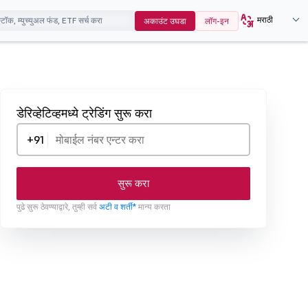
मराठी
अकाउंट उघडा
लॉग-इन
डेरिव्हेटिव्हमध्ये ट्रेडिंग सुरू करा
+91
सुरू करा
पुढे सुरू ठेवण्याद्वारे, तुम्ही सर्व
अटी व शर्ती*
मान्य करता