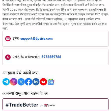
4. डिपॉझिटरीकडून मेसेज: अ) तुमच्या डिमॅट अकाउंटमध्ये अनधिकृत ट्रान्झॅक्शन टाळा -> तुमच्या
डिपॉझिटरी सहभागीसह तुमचा मोबाईल नंबर अपडेट करा. इन्व्हेस्टरच्या हितासाठी जारी केलेल्या त्याच
दिवशी CDSL कडून थेट तुमच्या डिमॅट अकाउंटमध्ये सर्व डेबिट आणि इतर महत्त्वाच्या ट्रान्झॅक्शनसाठी
तुमच्या रजिस्टर्ड मोबाईलवर अलर्ट प्राप्त करा. ब) सिक्युरिटीज मार्केटमध्ये व्यवहार करताना KYC हा एक
वेळचा अभ्यास आहे - एकदा सेबी रजिस्टर्ड मध्यस्थ (ब्रोकर, DP, म्युच्युअल फंड इ.) मार्फत KYC
केल्यानंतर, जेव्हा तुम्ही अन्य मध्यस्थीशी संपर्क साधता तेव्हा तुम्हाला पुन्हा समान प्रोसेस करणे आवश्यक
नाही.
ईमेल:
support@5paisa.com
सपोर्ट डेस्क हेल्पलाईन:
8976689766
आम्हाला येथे फॉलो करा
आमच्या समुदायात सहभागी व्हा