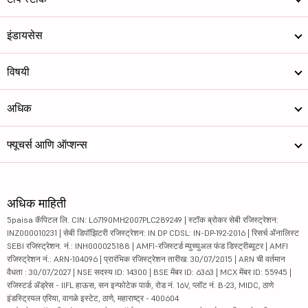
इंडायसेस
विषयी
अधिक
फ्यूचर्स आणि ऑप्शन्स
अधिक माहिती
5paisa कॅपिटल लि. CIN: L67190MH2007PLC289249 | स्टॉक ब्रोकर सेबी रजिस्ट्रेशन:
INZ000010231 | सेबी डिपॉझिटरी रजिस्ट्रेशन: IN DP CDSL: IN-DP-192-2016 | रिसर्च ॲनालिस्ट
SEBI रजिस्ट्रेशन. नं.: INH000025188 | AMFI-रजिस्टर्ड म्युच्युअल फंड डिस्ट्रीब्यूटर | AMFI
रजिस्ट्रेशन नं.: ARN-104096 | प्रारंभिक रजिस्ट्रेशन तारीख: 30/07/2015 | ARN ची वर्तमान
वैधता : 30/07/2027 | NSE सदस्य ID: 14300 | BSE मेंबर ID: 6363 | MCX मेंबर ID: 55945 |
रजिस्टर्ड ॲड्रेस - IIFL हाऊस, सन इन्फोटेक पार्क, रोड नं. 16V, प्लॉट नं. B-23, MIDC, ठाणे
इंडस्ट्रियल एरिया, वागळे इस्टेट, ठाणे, महाराष्ट्र - 400604