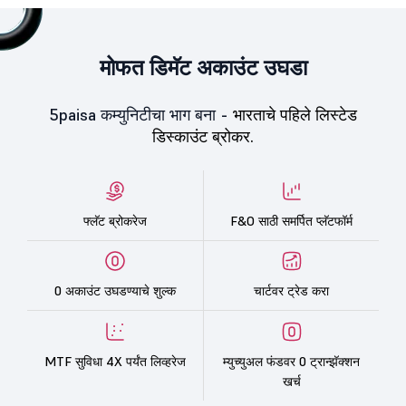
मोफत डिमॅट अकाउंट उघडा
5paisa कम्युनिटीचा भाग बना -
भारताचे पहिले लिस्टेड
डिस्काउंट ब्रोकर.
फ्लॅट ब्रोकरेज
F&O साठी समर्पित प्लॅटफॉर्म
0 अकाउंट उघडण्याचे शुल्क
चार्टवर ट्रेड करा
MTF सुविधा 4X पर्यंत लिव्हरेज
म्युच्युअल फंडवर 0 ट्रान्झॅक्शन
खर्च