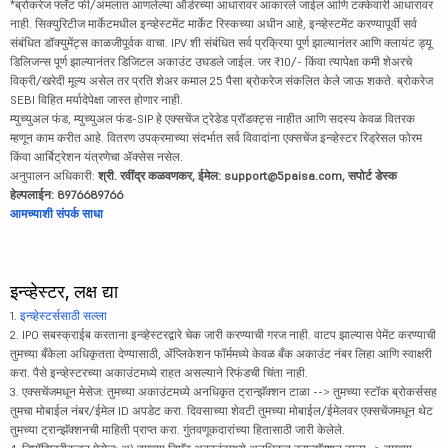
*ब्रोकरेज फ्लॅट फी/अंमलात आणलेल्या ऑर्डरच्या आधारावर आकारले जाईल आणि टक्केवारी आधारावर
नाही. सिक्युरिटीज मार्केटमधील इन्व्हेस्टमेंट मार्केट रिस्कच्या अधीन आहे, इन्व्हेस्टमेंट करण्यापूर्वी सर्व
संबंधित डॉक्युमेंट्स काळजीपूर्वक वाचा. IPV शी संबंधित सर्व प्रक्रिया पूर्ण झाल्यानंतर आणि क्लायंट ड्यू
डिलिजन्स पूर्ण झाल्यानंतर डिजिटल अकाउंट उघडले जाईल. जर ₹10/- किंवा त्यापेक्षा कमी शेअरचे
विक्री/खरेदी मूल्य असेल तर प्रति शेअर कमाल 25 पैसा ब्रोकरेज संकलित केले जाऊ शकते. ब्रोकरेज
SEBI विहित मर्यादेपेक्षा जास्त होणार नाही.
म्युच्युअल फंड, म्युच्युअल फंड-SIP हे एक्सचेंज ट्रेडेड प्रॉडक्ट्स नाहीत आणि सदस्य केवळ वितरक
म्हणून काम करीत आहे. वितरण उपक्रमाच्या संदर्भात सर्व विवादांना एक्सचेंज इन्व्हेस्टर रिड्रेसल फोरम
किंवा आर्बिट्रेशन यंत्रणेचा ॲक्सेस नसेल.
अनुपालन अधिकारी:
श्री. रवींद्र कळवणकर, ईमेल: support@5paisa.com, सपोर्ट डेस्क
हेल्पलाईन: 8976689766
आमच्याशी संपर्क साधा
इन्व्हेस्टर, लक्ष द्या
1.
इन्व्हेस्टर्ससाठी सल्ला
2. IPO सबस्क्राईब करताना इन्व्हेस्टरद्वारे चेक जारी करण्याची गरज नाही. वाटप झाल्यास पेमेंट करण्याची
तुमच्या बँकेला अधिकृतता देण्यासाठी, ॲप्लिकेशन फॉर्ममध्ये केवळ बँक अकाउंट नंबर लिहा आणि स्वाक्षरी
करा. पैसे इन्व्हेस्टरच्या अकाउंटमध्ये राहत असल्याने रिफंडची चिंता नाही.
3. एक्सचेंजमधून मेसेज: तुमच्या अकाउंटमध्ये अनधिकृत ट्रान्झॅक्शन टाळा --> तुमच्या स्टॉक ब्रोकर्ससह
तुमचा मोबाईल नंबर/ईमेल ID अपडेट करा. दिवसाच्या शेवटी तुमच्या मोबाईल/ईमेलवर एक्सचेंजमधून थेट
तुमच्या ट्रान्झॅक्शनची माहिती प्राप्त करा. गुंतवणूकदारांच्या हितासाठी जारी केलेले.