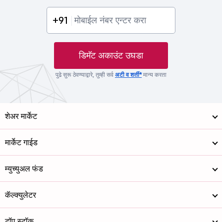
+91
डिमॅट अकाउंट उघडा
पुढे सुरू ठेवण्याद्वारे, तुम्ही सर्व
अटी व शर्ती*
मान्य करता
शेअर मार्केट
मार्केट गाईड
म्युच्युअल फंड
कॅल्क्युलेटर
टॉप स्टॉक