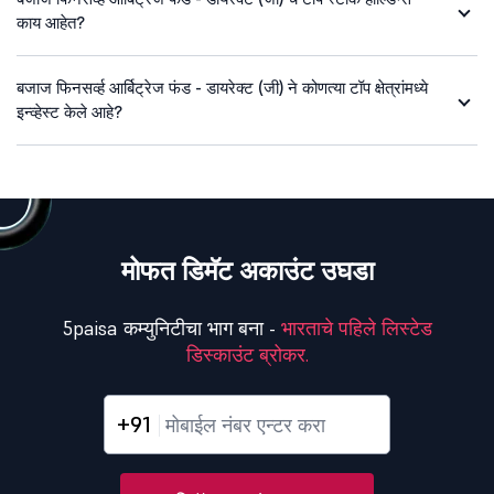
काय आहेत?
बजाज फिनसर्व्ह आर्बिट्रेज फंड - डायरेक्ट (जी) ने कोणत्या टॉप क्षेत्रांमध्ये
इन्व्हेस्ट केले आहे?
मोफत डिमॅट अकाउंट उघडा
5paisa कम्युनिटीचा भाग बना -
भारताचे पहिले लिस्टेड
डिस्काउंट ब्रोकर.
+91