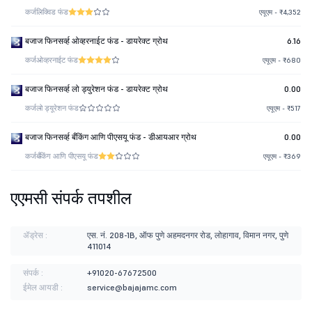
कर्ज
लिक्विड फंड
एयूएम - ₹4,352
बजाज फिनसर्व्ह ओव्हरनाईट फंड - डायरेक्ट ग्रोथ
6.16
कर्ज
ओव्हरनाईट फंड
एयूएम - ₹680
बजाज फिनसर्व्ह लो ड्युरेशन फंड - डायरेक्ट ग्रोथ
0.00
कर्ज
लो ड्यूरेशन फंड
एयूएम - ₹517
बजाज फिनसर्व्ह बँकिंग आणि पीएसयू फंड - डीआयआर ग्रोथ
0.00
कर्ज
बँकिंग आणि पीएसयू फंड
एयूएम - ₹369
एएमसी संपर्क तपशील
ॲड्रेस :
एस. नं. 208-1B, ऑफ पुणे अहमदनगर रोड, लोहागाव, विमान नगर, पुणे
411014
संपर्क :
+91020-67672500
ईमेल आयडी :
service@bajajamc.com