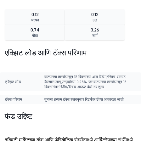
0.12
0.12
अल्फा
SD
0.74
3.26
बीटा
शार्प
एक्झिट लोड आणि टॅक्स परिणाम
वाटपाच्या तारखेपासून 15 दिवसांच्या आत रिडीम/स्विच-आऊट
एक्झिट लोड
केल्यास लागू एनएव्हीच्या 0.25%. जर वाटपाच्या तारखेपासून 15
दिवसांनंतर रिडीम/स्विच-आऊट केले तर शून्य.
टॅक्स परिणाम
तुमच्या इन्कम टॅक्स स्लॅबनुसार रिटर्नवर टॅक्स आकारला जातो.
फंड उद्दिष्ट
इक्विटी मार्केटच्या कॅश आणि डेरिव्हेटिव्ह सेगमेंटमध्ये आर्बिट्रेजच्या संधींमध्ये