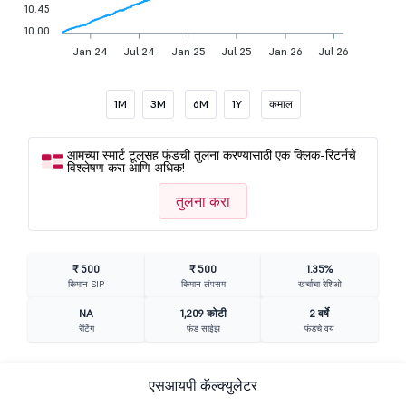
10.45
10.00
Jan 24
Jul 24
Jan 25
Jul 25
Jan 26
Jul 26
1M
3M
6M
1Y
कमाल
आमच्या स्मार्ट टूलसह फंडची तुलना करण्यासाठी एक क्लिक-रिटर्नचे
विश्लेषण करा आणि अधिक!
तुलना करा
₹ 500
₹ 500
1.35%
किमान SIP
किमान लंपसम
खर्चाचा रेशिओ
NA
1,209 कोटी
2 वर्षे
रेटिंग
फंड साईझ
फंडचे वय
एसआयपी कॅल्क्युलेटर