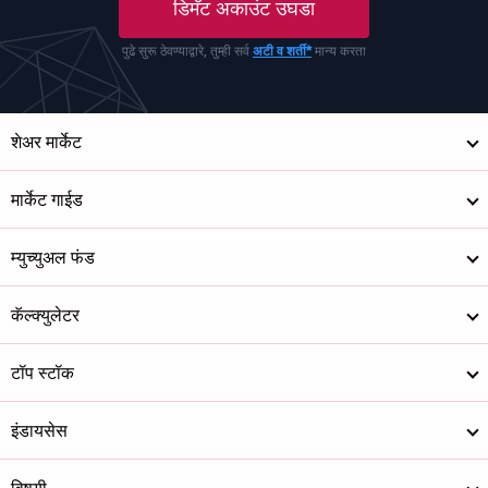
डिमॅट अकाउंट उघडा
पुढे सुरू ठेवण्याद्वारे, तुम्ही सर्व
अटी व शर्ती*
मान्य करता
शेअर मार्केट
मार्केट गाईड
म्युच्युअल फंड
कॅल्क्युलेटर
टॉप स्टॉक
इंडायसेस