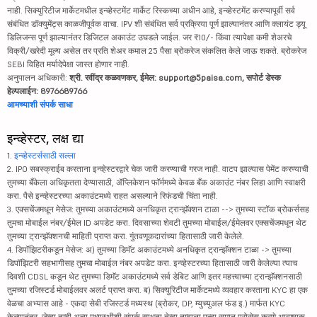
नाही. सिक्युरिटीज मार्केटमधील इन्व्हेस्टमेंट मार्केट रिस्कच्या अधीन आहे, इन्व्हेस्टमेंट करण्यापूर्वी सर्व
संबंधित डॉक्युमेंट्स काळजीपूर्वक वाचा. IPV शी संबंधित सर्व प्रक्रिया पूर्ण झाल्यानंतर आणि क्लायंट ड्यू
डिलिजन्स पूर्ण झाल्यानंतर डिजिटल अकाउंट उघडले जाईल. जर ₹10/- किंवा त्यापेक्षा कमी शेअरचे
विक्री/खरेदी मूल्य असेल तर प्रति शेअर कमाल 25 पैसा ब्रोकरेज संकलित केले जाऊ शकते. ब्रोकरेज
SEBI विहित मर्यादेपेक्षा जास्त होणार नाही.
अनुपालन अधिकारी:
श्री. रवींद्र कळवणकर, ईमेल: support@5paisa.com, सपोर्ट डेस्क
हेल्पलाईन: 8976689766
आमच्याशी संपर्क साधा
इन्व्हेस्टर, लक्ष द्या
1.
इन्व्हेस्टर्ससाठी सल्ला
2. IPO सबस्क्राईब करताना इन्व्हेस्टरद्वारे चेक जारी करण्याची गरज नाही. वाटप झाल्यास पेमेंट करण्याची
तुमच्या बँकेला अधिकृतता देण्यासाठी, ॲप्लिकेशन फॉर्ममध्ये केवळ बँक अकाउंट नंबर लिहा आणि स्वाक्षरी
करा. पैसे इन्व्हेस्टरच्या अकाउंटमध्ये राहत असल्याने रिफंडची चिंता नाही.
3. एक्सचेंजमधून मेसेज: तुमच्या अकाउंटमध्ये अनधिकृत ट्रान्झॅक्शन टाळा --> तुमच्या स्टॉक ब्रोकर्ससह
तुमचा मोबाईल नंबर/ईमेल ID अपडेट करा. दिवसाच्या शेवटी तुमच्या मोबाईल/ईमेलवर एक्सचेंजमधून थेट
तुमच्या ट्रान्झॅक्शनची माहिती प्राप्त करा. गुंतवणूकदारांच्या हितासाठी जारी केलेले.
4. डिपॉझिटरीकडून मेसेज: अ) तुमच्या डिमॅट अकाउंटमध्ये अनधिकृत ट्रान्झॅक्शन टाळा -> तुमच्या
डिपॉझिटरी सहभागीसह तुमचा मोबाईल नंबर अपडेट करा. इन्व्हेस्टरच्या हितासाठी जारी केलेल्या त्याच
दिवशी CDSL कडून थेट तुमच्या डिमॅट अकाउंटमध्ये सर्व डेबिट आणि इतर महत्त्वाच्या ट्रान्झॅक्शनसाठी
तुमच्या रजिस्टर्ड मोबाईलवर अलर्ट प्राप्त करा. ब) सिक्युरिटीज मार्केटमध्ये व्यवहार करताना KYC हा एक
वेळचा अभ्यास आहे - एकदा सेबी रजिस्टर्ड मध्यस्थ (ब्रोकर, DP, म्युच्युअल फंड इ.) मार्फत KYC
केल्यानंतर, जेव्हा तुम्ही अन्य मध्यस्थीशी संपर्क साधता तेव्हा तुम्हाला पुन्हा समान प्रोसेस करणे आवश्यक