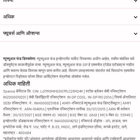
विषयी
अधिक
फ्यूचर्स आणि ऑप्शन्स
म्युच्युअल फंड डिस्क्लेमर:
म्युच्युअल फंड इन्व्हेस्टमेंट मार्केट रिस्कच्या अधीन आहेत, स्कीम संबंधित सर्व
डॉक्युमेंट्स काळजीपूर्वक वाचा. म्युच्युअल फंड, म्युच्युअल फंड-SIP हे एक्सचेंज ट्रेडेड प्रॉडक्ट्स नाहीत
आणि सदस्य केवळ वितरक म्हणून काम करीत आहे. वितरण उपक्रमाच्या संदर्भात सर्व विवादांना एक्सचेंज
इन्व्हेस्टर रिड्रेसल फोरम किंवा आर्बिट्रेशन यंत्रणेचा ॲक्सेस नसेल.
अधिक माहिती
5paisa कॅपिटल लि. CIN: L67190MH2007PLC289249 | स्टॉक ब्रोकर सेबी रजिस्ट्रेशन:
INZ000010231 | सेबी डिपॉझिटरी रजिस्ट्रेशन: IN DP CDSL: IN-DP-192-2016 | रिसर्च ॲनालिस्ट
SEBI रजिस्ट्रेशन. नं.: INH000025188 | AMFI-रजिस्टर्ड म्युच्युअल फंड डिस्ट्रीब्यूटर | AMFI
रजिस्ट्रेशन नं.: ARN-104096 | प्रारंभिक रजिस्ट्रेशन तारीख: 30/07/2015 | ARN ची वर्तमान
वैधता : 30/07/2027 | NSE सदस्य ID: 14300 | BSE मेंबर ID: 6363 | MCX मेंबर ID: 55945 |
इन्व्हेस्टमेंट ॲडव्हायजर रजिस्ट्रेशन नं: INA000014252 | रजिस्टर्ड ॲड्रेस - IIFL हाऊस, सन
इन्फोटेक पार्क, रोड नं. 16V, प्लॉट नं. B-23, MIDC, ठाणे इंडस्ट्रियल एरिया, वागळे इस्टेट, ठाणे,
महाराष्ट्र - 400604
*ब्रोकरेज फ्लॅट फी/अंमलात आणलेल्या ऑर्डरच्या आधारावर आकारले जाईल आणि टक्केवारी आधारावर