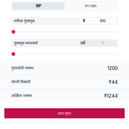
SIP
वन-टाइम
₹
₹
मासिक गुंतवणूक
वर्ष
गुंतवणूक कालावधी
1200
गुंतवलेली रक्कम
₹44
संपत्ती मिळाली
₹1244
अपेक्षित रक्कम
आता गुंतवा