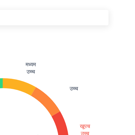
मध्यम
उच्च
उच्च
खूपच
उच्च