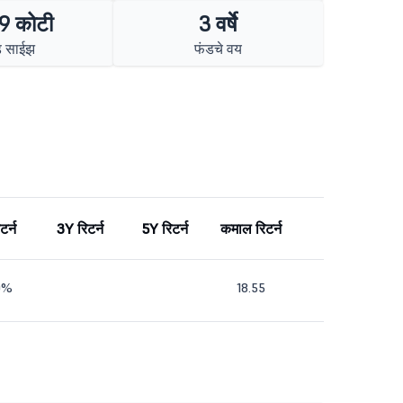
9 कोटी
3 वर्षे
ड साईझ
फंडचे वय
टर्न
3Y रिटर्न
5Y रिटर्न
कमाल रिटर्न
10%
18.55