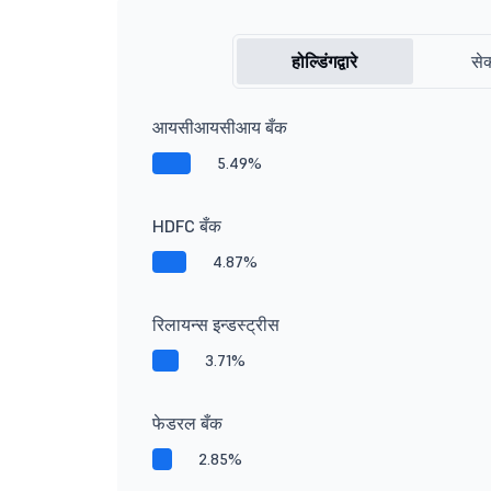
होल्डिंगद्वारे
सेक
आयसीआयसीआय बँक
5.49%
HDFC बँक
4.87%
रिलायन्स इन्डस्ट्रीस
3.71%
फेडरल बँक
2.85%