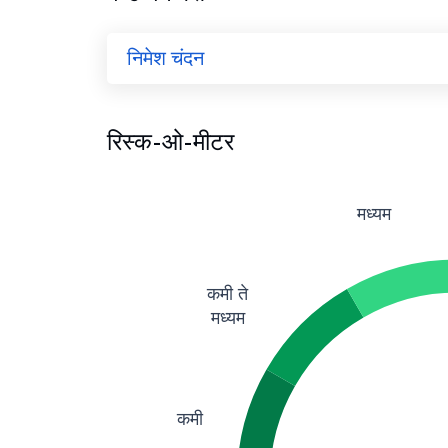
निमेश चंदन
रिस्क-ओ-मीटर
मध्यम
कमी ते
मध्यम
कमी