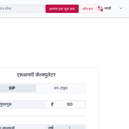
मराठी
आत्ताच SIP सुरू करा
लॉग-इन
एसआयपी कॅल्क्युलेटर
SIP
वन-टाइम
₹
गुंतवणूक
वर्ष
ूक कालावधी