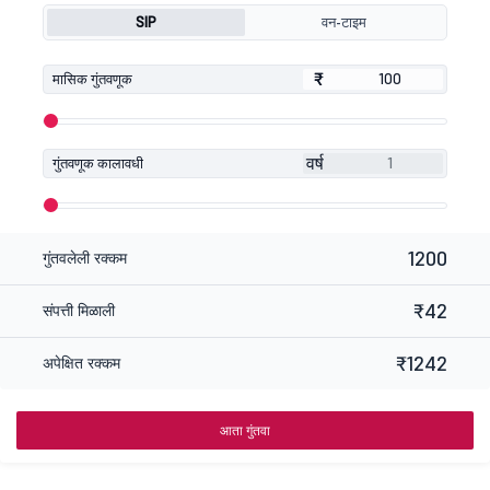
SIP
वन-टाइम
₹
₹
मासिक गुंतवणूक
वर्ष
गुंतवणूक कालावधी
1200
गुंतवलेली रक्कम
₹42
संपत्ती मिळाली
₹1242
अपेक्षित रक्कम
आता गुंतवा