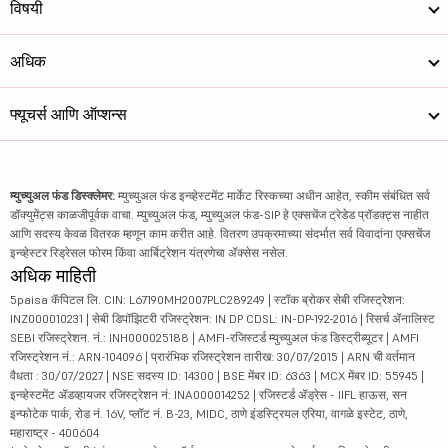
विषयी
अधिक
फ्यूचर्स आणि ऑप्शन्स
म्युच्युअल फंड डिस्क्लेमर:
म्युच्युअल फंड इन्व्हेस्टमेंट मार्केट रिस्कच्या अधीन आहेत, स्कीम संबंधित सर्व
डॉक्युमेंट्स काळजीपूर्वक वाचा. म्युच्युअल फंड, म्युच्युअल फंड-SIP हे एक्सचेंज ट्रेडेड प्रॉडक्ट्स नाहीत
आणि सदस्य केवळ वितरक म्हणून काम करीत आहे. वितरण उपक्रमाच्या संदर्भात सर्व विवादांना एक्सचेंज
इन्व्हेस्टर रिड्रेसल फोरम किंवा आर्बिट्रेशन यंत्रणेचा ॲक्सेस नसेल.
अधिक माहिती
5paisa कॅपिटल लि. CIN: L67190MH2007PLC289249 | स्टॉक ब्रोकर सेबी रजिस्ट्रेशन:
INZ000010231 | सेबी डिपॉझिटरी रजिस्ट्रेशन: IN DP CDSL: IN-DP-192-2016 | रिसर्च ॲनालिस्ट
SEBI रजिस्ट्रेशन. नं.: INH000025188 | AMFI-रजिस्टर्ड म्युच्युअल फंड डिस्ट्रीब्यूटर | AMFI
रजिस्ट्रेशन नं.: ARN-104096 | प्रारंभिक रजिस्ट्रेशन तारीख: 30/07/2015 | ARN ची वर्तमान
वैधता : 30/07/2027 | NSE सदस्य ID: 14300 | BSE मेंबर ID: 6363 | MCX मेंबर ID: 55945 |
इन्व्हेस्टमेंट ॲडव्हायजर रजिस्ट्रेशन नं: INA000014252 | रजिस्टर्ड ॲड्रेस - IIFL हाऊस, सन
इन्फोटेक पार्क, रोड नं. 16V, प्लॉट नं. B-23, MIDC, ठाणे इंडस्ट्रियल एरिया, वागळे इस्टेट, ठाणे,
महाराष्ट्र - 400604