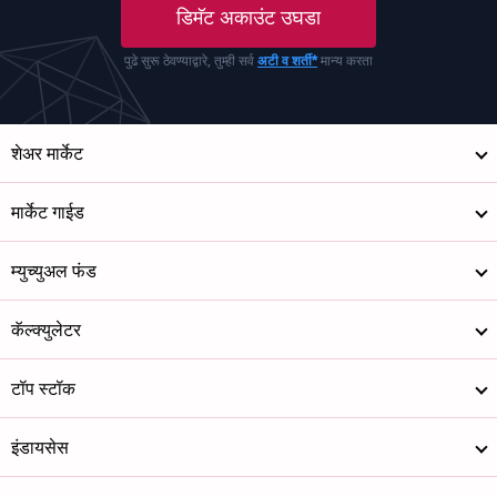
डिमॅट अकाउंट उघडा
पुढे सुरू ठेवण्याद्वारे, तुम्ही सर्व
अटी व शर्ती*
मान्य करता
शेअर मार्केट
मार्केट गाईड
म्युच्युअल फंड
कॅल्क्युलेटर
टॉप स्टॉक
इंडायसेस