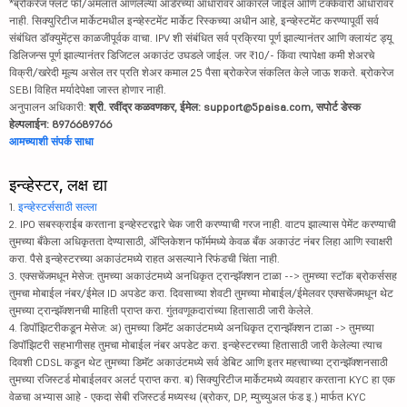
*ब्रोकरेज फ्लॅट फी/अंमलात आणलेल्या ऑर्डरच्या आधारावर आकारले जाईल आणि टक्केवारी आधारावर
नाही. सिक्युरिटीज मार्केटमधील इन्व्हेस्टमेंट मार्केट रिस्कच्या अधीन आहे, इन्व्हेस्टमेंट करण्यापूर्वी सर्व
संबंधित डॉक्युमेंट्स काळजीपूर्वक वाचा. IPV शी संबंधित सर्व प्रक्रिया पूर्ण झाल्यानंतर आणि क्लायंट ड्यू
डिलिजन्स पूर्ण झाल्यानंतर डिजिटल अकाउंट उघडले जाईल. जर ₹10/- किंवा त्यापेक्षा कमी शेअरचे
विक्री/खरेदी मूल्य असेल तर प्रति शेअर कमाल 25 पैसा ब्रोकरेज संकलित केले जाऊ शकते. ब्रोकरेज
SEBI विहित मर्यादेपेक्षा जास्त होणार नाही.
अनुपालन अधिकारी:
श्री. रवींद्र कळवणकर, ईमेल: support@5paisa.com, सपोर्ट डेस्क
हेल्पलाईन: 8976689766
आमच्याशी संपर्क साधा
इन्व्हेस्टर, लक्ष द्या
1.
इन्व्हेस्टर्ससाठी सल्ला
2. IPO सबस्क्राईब करताना इन्व्हेस्टरद्वारे चेक जारी करण्याची गरज नाही. वाटप झाल्यास पेमेंट करण्याची
तुमच्या बँकेला अधिकृतता देण्यासाठी, ॲप्लिकेशन फॉर्ममध्ये केवळ बँक अकाउंट नंबर लिहा आणि स्वाक्षरी
करा. पैसे इन्व्हेस्टरच्या अकाउंटमध्ये राहत असल्याने रिफंडची चिंता नाही.
3. एक्सचेंजमधून मेसेज: तुमच्या अकाउंटमध्ये अनधिकृत ट्रान्झॅक्शन टाळा --> तुमच्या स्टॉक ब्रोकर्ससह
तुमचा मोबाईल नंबर/ईमेल ID अपडेट करा. दिवसाच्या शेवटी तुमच्या मोबाईल/ईमेलवर एक्सचेंजमधून थेट
तुमच्या ट्रान्झॅक्शनची माहिती प्राप्त करा. गुंतवणूकदारांच्या हितासाठी जारी केलेले.
4. डिपॉझिटरीकडून मेसेज: अ) तुमच्या डिमॅट अकाउंटमध्ये अनधिकृत ट्रान्झॅक्शन टाळा -> तुमच्या
डिपॉझिटरी सहभागीसह तुमचा मोबाईल नंबर अपडेट करा. इन्व्हेस्टरच्या हितासाठी जारी केलेल्या त्याच
दिवशी CDSL कडून थेट तुमच्या डिमॅट अकाउंटमध्ये सर्व डेबिट आणि इतर महत्त्वाच्या ट्रान्झॅक्शनसाठी
तुमच्या रजिस्टर्ड मोबाईलवर अलर्ट प्राप्त करा. ब) सिक्युरिटीज मार्केटमध्ये व्यवहार करताना KYC हा एक
वेळचा अभ्यास आहे - एकदा सेबी रजिस्टर्ड मध्यस्थ (ब्रोकर, DP, म्युच्युअल फंड इ.) मार्फत KYC