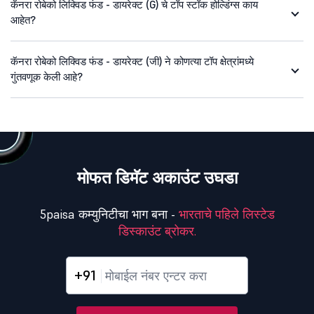
कॅनरा रोबेको लिक्विड फंड - डायरेक्ट (G) चे टॉप स्टॉक होल्डिंग्स काय
आहेत?
कॅनरा रोबेको लिक्विड फंड - डायरेक्ट (जी) ने कोणत्या टॉप क्षेत्रांमध्ये
गुंतवणूक केली आहे?
मोफत डिमॅट अकाउंट उघडा
5paisa कम्युनिटीचा भाग बना -
भारताचे पहिले लिस्टेड
डिस्काउंट ब्रोकर.
+91