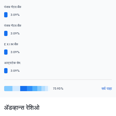
पंजाब नॅटल.बँक
3.09%
पंजाब नॅटल.बँक
3.09%
E X I M बँक
3.09%
अल्ट्राटेक सेम.
3.09%
सर्व पाहा
75.95%
ॲडव्हान्स रेशिओ