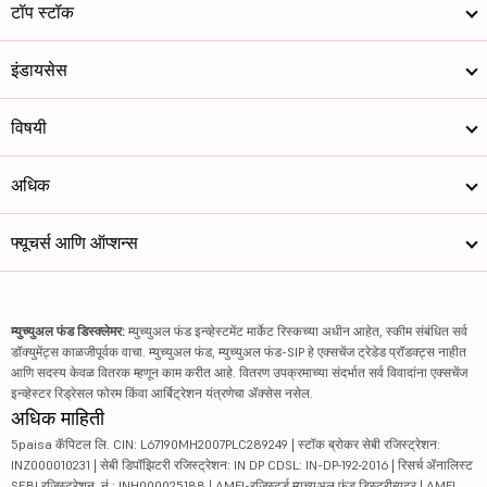
टॉप स्टॉक
इंडायसेस
विषयी
अधिक
फ्यूचर्स आणि ऑप्शन्स
म्युच्युअल फंड डिस्क्लेमर:
म्युच्युअल फंड इन्व्हेस्टमेंट मार्केट रिस्कच्या अधीन आहेत, स्कीम संबंधित सर्व
डॉक्युमेंट्स काळजीपूर्वक वाचा. म्युच्युअल फंड, म्युच्युअल फंड-SIP हे एक्सचेंज ट्रेडेड प्रॉडक्ट्स नाहीत
आणि सदस्य केवळ वितरक म्हणून काम करीत आहे. वितरण उपक्रमाच्या संदर्भात सर्व विवादांना एक्सचेंज
इन्व्हेस्टर रिड्रेसल फोरम किंवा आर्बिट्रेशन यंत्रणेचा ॲक्सेस नसेल.
अधिक माहिती
5paisa कॅपिटल लि. CIN: L67190MH2007PLC289249 | स्टॉक ब्रोकर सेबी रजिस्ट्रेशन:
INZ000010231 | सेबी डिपॉझिटरी रजिस्ट्रेशन: IN DP CDSL: IN-DP-192-2016 | रिसर्च ॲनालिस्ट
SEBI रजिस्ट्रेशन. नं.: INH000025188 | AMFI-रजिस्टर्ड म्युच्युअल फंड डिस्ट्रीब्यूटर | AMFI