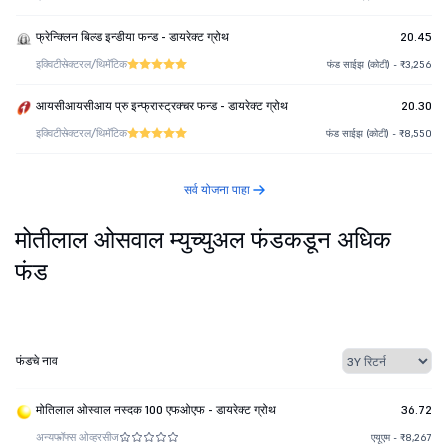
फ्रेन्क्लिन बिल्ड इन्डीया फन्ड - डायरेक्ट ग्रोथ
20.45
इक्विटी
सेक्टरल/थिमॅटिक
फंड साईझ (कोटी) - ₹3,256
आयसीआयसीआय प्रु इन्फ्रास्ट्रक्चर फन्ड - डायरेक्ट ग्रोथ
20.30
इक्विटी
सेक्टरल/थिमॅटिक
फंड साईझ (कोटी) - ₹8,550
सर्व योजना पाहा
मोतीलाल ओसवाल म्युच्युअल फंडकडून अधिक
फंड
फंडचे नाव
मोतिलाल ओस्वाल नस्दक 100 एफओएफ - डायरेक्ट ग्रोथ
36.72
अन्य
फॉफ्स ओव्हरसीज
एयूएम - ₹8,267