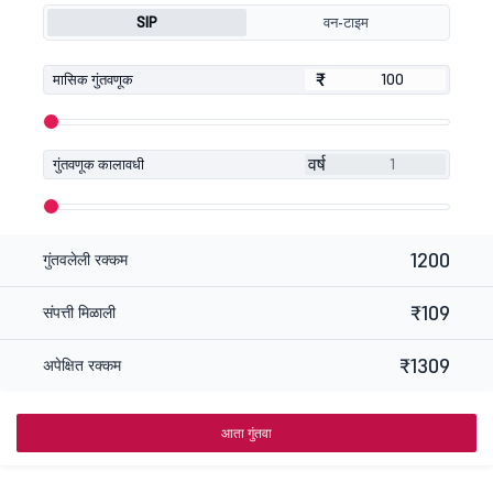
SIP
वन-टाइम
₹
₹
मासिक गुंतवणूक
वर्ष
गुंतवणूक कालावधी
1200
गुंतवलेली रक्कम
₹109
संपत्ती मिळाली
₹1309
अपेक्षित रक्कम
आता गुंतवा