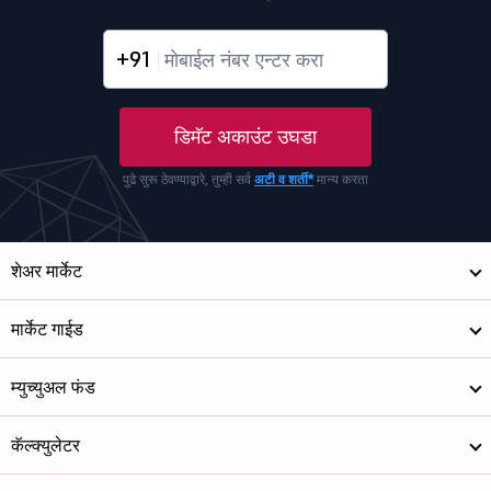
+91
डिमॅट अकाउंट उघडा
पुढे सुरू ठेवण्याद्वारे, तुम्ही सर्व
अटी व शर्ती*
मान्य करता
शेअर मार्केट
मार्केट गाईड
म्युच्युअल फंड
कॅल्क्युलेटर