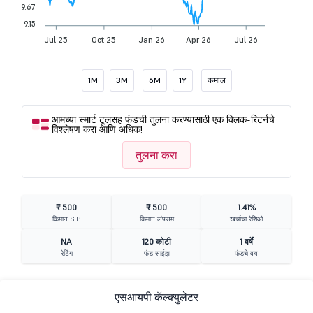
9.67
9.15
Jul 25
Oct 25
Jan 26
Apr 26
Jul 26
1M
3M
6M
1Y
कमाल
आमच्या स्मार्ट टूलसह फंडची तुलना करण्यासाठी एक क्लिक-रिटर्नचे
विश्लेषण करा आणि अधिक!
तुलना करा
₹ 500
₹ 500
1.41%
किमान SIP
किमान लंपसम
खर्चाचा रेशिओ
NA
120 कोटी
1 वर्षे
रेटिंग
फंड साईझ
फंडचे वय
एसआयपी कॅल्क्युलेटर