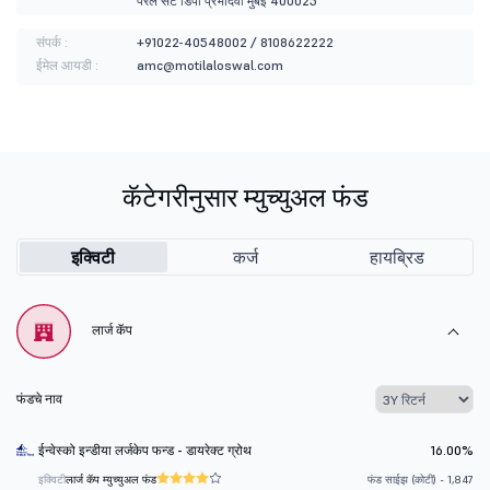
परेल सेंट डिपो प्रभादेवी मुंबई 400025
संपर्क :
+91022-40548002 / 8108622222
ईमेल आयडी :
amc@motilaloswal.com
कॅटेगरीनुसार म्युच्युअल फंड
इक्विटी
कर्ज
हायब्रिड
लार्ज कॅप
फंडचे नाव
ईन्वेस्को इन्डीया लर्जकेप फन्ड - डायरेक्ट ग्रोथ
16.00%
इक्विटी
लार्ज कॅप म्युच्युअल फंड
फंड साईझ (कोटी) - 1,847