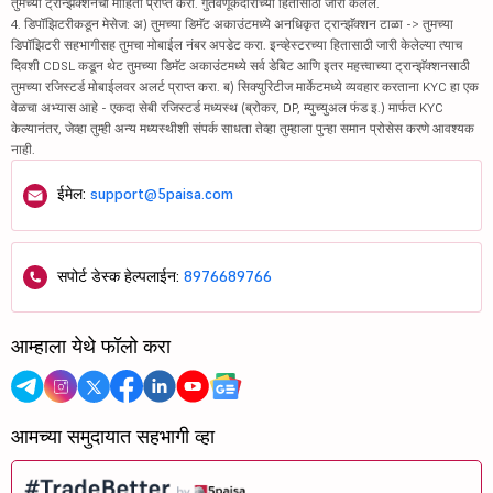
तुमच्या ट्रान्झॅक्शनची माहिती प्राप्त करा. गुंतवणूकदारांच्या हितासाठी जारी केलेले.
4. डिपॉझिटरीकडून मेसेज: अ) तुमच्या डिमॅट अकाउंटमध्ये अनधिकृत ट्रान्झॅक्शन टाळा -> तुमच्या
डिपॉझिटरी सहभागीसह तुमचा मोबाईल नंबर अपडेट करा. इन्व्हेस्टरच्या हितासाठी जारी केलेल्या त्याच
दिवशी CDSL कडून थेट तुमच्या डिमॅट अकाउंटमध्ये सर्व डेबिट आणि इतर महत्त्वाच्या ट्रान्झॅक्शनसाठी
तुमच्या रजिस्टर्ड मोबाईलवर अलर्ट प्राप्त करा. ब) सिक्युरिटीज मार्केटमध्ये व्यवहार करताना KYC हा एक
वेळचा अभ्यास आहे - एकदा सेबी रजिस्टर्ड मध्यस्थ (ब्रोकर, DP, म्युच्युअल फंड इ.) मार्फत KYC
केल्यानंतर, जेव्हा तुम्ही अन्य मध्यस्थीशी संपर्क साधता तेव्हा तुम्हाला पुन्हा समान प्रोसेस करणे आवश्यक
नाही.
ईमेल:
support@5paisa.com
सपोर्ट डेस्क हेल्पलाईन:
8976689766
आम्हाला येथे फॉलो करा
आमच्या समुदायात सहभागी व्हा