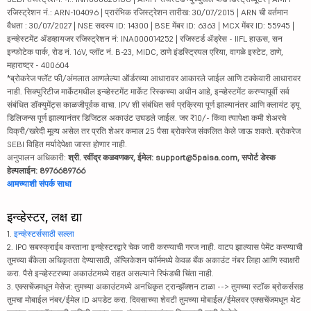
रजिस्ट्रेशन नं.: ARN-104096 | प्रारंभिक रजिस्ट्रेशन तारीख: 30/07/2015 | ARN ची वर्तमान
वैधता : 30/07/2027 | NSE सदस्य ID: 14300 | BSE मेंबर ID: 6363 | MCX मेंबर ID: 55945 |
इन्व्हेस्टमेंट ॲडव्हायजर रजिस्ट्रेशन नं: INA000014252 | रजिस्टर्ड ॲड्रेस - IIFL हाऊस, सन
इन्फोटेक पार्क, रोड नं. 16V, प्लॉट नं. B-23, MIDC, ठाणे इंडस्ट्रियल एरिया, वागळे इस्टेट, ठाणे,
महाराष्ट्र - 400604
*ब्रोकरेज फ्लॅट फी/अंमलात आणलेल्या ऑर्डरच्या आधारावर आकारले जाईल आणि टक्केवारी आधारावर
नाही. सिक्युरिटीज मार्केटमधील इन्व्हेस्टमेंट मार्केट रिस्कच्या अधीन आहे, इन्व्हेस्टमेंट करण्यापूर्वी सर्व
संबंधित डॉक्युमेंट्स काळजीपूर्वक वाचा. IPV शी संबंधित सर्व प्रक्रिया पूर्ण झाल्यानंतर आणि क्लायंट ड्यू
डिलिजन्स पूर्ण झाल्यानंतर डिजिटल अकाउंट उघडले जाईल. जर ₹10/- किंवा त्यापेक्षा कमी शेअरचे
विक्री/खरेदी मूल्य असेल तर प्रति शेअर कमाल 25 पैसा ब्रोकरेज संकलित केले जाऊ शकते. ब्रोकरेज
SEBI विहित मर्यादेपेक्षा जास्त होणार नाही.
अनुपालन अधिकारी:
श्री. रवींद्र कळवणकर, ईमेल: support@5paisa.com, सपोर्ट डेस्क
हेल्पलाईन: 8976689766
आमच्याशी संपर्क साधा
इन्व्हेस्टर, लक्ष द्या
1.
इन्व्हेस्टर्ससाठी सल्ला
2. IPO सबस्क्राईब करताना इन्व्हेस्टरद्वारे चेक जारी करण्याची गरज नाही. वाटप झाल्यास पेमेंट करण्याची
तुमच्या बँकेला अधिकृतता देण्यासाठी, ॲप्लिकेशन फॉर्ममध्ये केवळ बँक अकाउंट नंबर लिहा आणि स्वाक्षरी
करा. पैसे इन्व्हेस्टरच्या अकाउंटमध्ये राहत असल्याने रिफंडची चिंता नाही.
3. एक्सचेंजमधून मेसेज: तुमच्या अकाउंटमध्ये अनधिकृत ट्रान्झॅक्शन टाळा --> तुमच्या स्टॉक ब्रोकर्ससह
तुमचा मोबाईल नंबर/ईमेल ID अपडेट करा. दिवसाच्या शेवटी तुमच्या मोबाईल/ईमेलवर एक्सचेंजमधून थेट