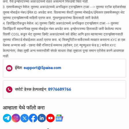
करा. पैसे इन्व्हेस्टरच्या अकाउंटमध्ये राहत असल्याने रिफंडची चिंता नाही.
3. एक्सचेंजमधून मेसेज: तुमच्या अकाउंटमध्ये अनधिकृत ट्रान्झॅक्शन टाळा --> तुमच्या स्टॉक ब्रोकर्ससह
तुमचा मोबाईल नंबर/ईमेल ID अपडेट करा. दिवसाच्या शेवटी तुमच्या मोबाईल/ईमेलवर एक्सचेंजमधून थेट
तुमच्या ट्रान्झॅक्शनची माहिती प्राप्त करा. गुंतवणूकदारांच्या हितासाठी जारी केलेले.
4. डिपॉझिटरीकडून मेसेज: अ) तुमच्या डिमॅट अकाउंटमध्ये अनधिकृत ट्रान्झॅक्शन टाळा -> तुमच्या
डिपॉझिटरी सहभागीसह तुमचा मोबाईल नंबर अपडेट करा. इन्व्हेस्टरच्या हितासाठी जारी केलेल्या त्याच
दिवशी CDSL कडून थेट तुमच्या डिमॅट अकाउंटमध्ये सर्व डेबिट आणि इतर महत्त्वाच्या ट्रान्झॅक्शनसाठी
तुमच्या रजिस्टर्ड मोबाईलवर अलर्ट प्राप्त करा. ब) सिक्युरिटीज मार्केटमध्ये व्यवहार करताना KYC हा एक
वेळचा अभ्यास आहे - एकदा सेबी रजिस्टर्ड मध्यस्थ (ब्रोकर, DP, म्युच्युअल फंड इ.) मार्फत KYC
केल्यानंतर, जेव्हा तुम्ही अन्य मध्यस्थीशी संपर्क साधता तेव्हा तुम्हाला पुन्हा समान प्रोसेस करणे आवश्यक
नाही.
ईमेल:
support@5paisa.com
सपोर्ट डेस्क हेल्पलाईन:
8976689766
आम्हाला येथे फॉलो करा