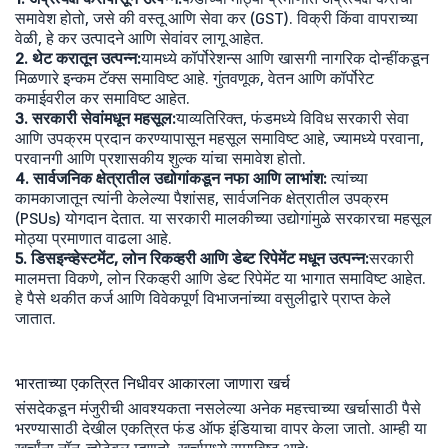
समावेश होतो, जसे की वस्तू आणि सेवा कर (GST). विक्री किंवा वापराच्या
वेळी, हे कर उत्पादने आणि सेवांवर लागू आहेत.
2. थेट करातून उत्पन्न:
यामध्ये कॉर्पोरेशन्स आणि खासगी नागरिक दोन्हींकडून
मिळणारे इन्कम टॅक्स समाविष्ट आहे. गुंतवणूक, वेतन आणि कॉर्पोरेट
कमाईवरील कर समाविष्ट आहेत.
3. सरकारी सेवांमधून महसूल:
याव्यतिरिक्त, फंडमध्ये विविध सरकारी सेवा
आणि उपक्रम प्रदान करण्यापासून महसूल समाविष्ट आहे, ज्यामध्ये परवाना,
परवानगी आणि प्रशासकीय शुल्क यांचा समावेश होतो.
4. सार्वजनिक क्षेत्रातील उद्योगांकडून नफा आणि लाभांश:
त्यांच्या
कामकाजातून त्यांनी केलेल्या पैशांसह, सार्वजनिक क्षेत्रातील उपक्रम
(PSUs) योगदान देतात. या सरकारी मालकीच्या उद्योगांमुळे सरकारचा महसूल
मोठ्या प्रमाणात वाढला आहे.
5. डिसइन्व्हेस्टमेंट, लोन रिकव्हरी आणि डेब्ट रिपेमेंट मधून उत्पन्न:
सरकारी
मालमत्ता विकणे, लोन रिकव्हरी आणि डेब्ट रिपेमेंट या भागात समाविष्ट आहेत.
हे पैसे थकीत कर्ज आणि विवेकपूर्ण विभाजनांच्या वसुलीद्वारे प्राप्त केले
जातात.
भारताच्या एकत्रित निधीवर आकारला जाणारा खर्च
संसदेकडून मंजुरीची आवश्यकता नसलेल्या अनेक महत्त्वाच्या खर्चासाठी पैसे
भरण्यासाठी देखील एकत्रित फंड ऑफ इंडियाचा वापर केला जातो. आम्ही या