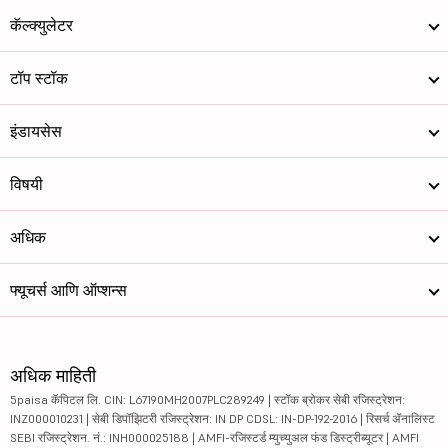
कॅल्क्युलेटर
टॉप स्टॉक
इंडायसेस
विषयी
अधिक
फ्यूचर्स आणि ऑप्शन्स
अधिक माहिती
5paisa कॅपिटल लि. CIN: L67190MH2007PLC289249 | स्टॉक ब्रोकर सेबी रजिस्ट्रेशन:
INZ000010231 | सेबी डिपॉझिटरी रजिस्ट्रेशन: IN DP CDSL: IN-DP-192-2016 | रिसर्च ॲनालिस्ट
SEBI रजिस्ट्रेशन. नं.: INH000025188 | AMFI-रजिस्टर्ड म्युच्युअल फंड डिस्ट्रीब्यूटर | AMFI