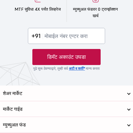
MTF सुविधा 4X पर्यंत लिव्हरेज
म्युच्युअल फंडवर 0 ट्रान्झॅक्शन
खर्च
+91
डिमॅट अकाउंट उघडा
पुढे सुरू ठेवण्याद्वारे, तुम्ही सर्व
अटी व शर्ती*
मान्य करता
शेअर मार्केट
मार्केट गाईड
म्युच्युअल फंड