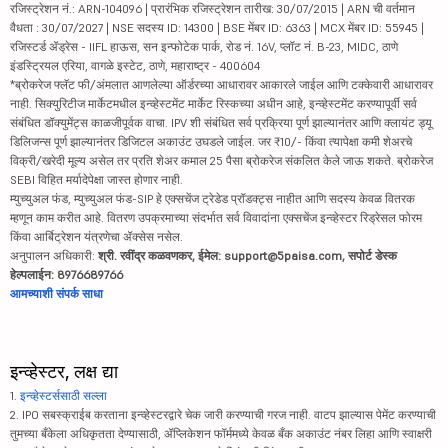
रजिस्ट्रेशन नं.: ARN-104096 | प्रारंभिक रजिस्ट्रेशन तारीख: 30/07/2015 | ARN ची वर्तमान
वैधता : 30/07/2027 | NSE सदस्य ID: 14300 | BSE मेंबर ID: 6363 | MCX मेंबर ID: 55945 |
रजिस्टर्ड ॲड्रेस - IIFL हाऊस, सन इन्फोटेक पार्क, रोड नं. 16V, प्लॉट नं. B-23, MIDC, ठाणे
इंडस्ट्रियल एरिया, वागळे इस्टेट, ठाणे, महाराष्ट्र - 400604
*ब्रोकरेज फ्लॅट फी/अंमलात आणलेल्या ऑर्डरच्या आधारावर आकारले जाईल आणि टक्केवारी आधारावर
नाही. सिक्युरिटीज मार्केटमधील इन्व्हेस्टमेंट मार्केट रिस्कच्या अधीन आहे, इन्व्हेस्टमेंट करण्यापूर्वी सर्व
संबंधित डॉक्युमेंट्स काळजीपूर्वक वाचा. IPV शी संबंधित सर्व प्रक्रिया पूर्ण झाल्यानंतर आणि क्लायंट ड्यू
डिलिजन्स पूर्ण झाल्यानंतर डिजिटल अकाउंट उघडले जाईल. जर ₹10/- किंवा त्यापेक्षा कमी शेअरचे
विक्री/खरेदी मूल्य असेल तर प्रति शेअर कमाल 25 पैसा ब्रोकरेज संकलित केले जाऊ शकते. ब्रोकरेज
SEBI विहित मर्यादेपेक्षा जास्त होणार नाही.
म्युच्युअल फंड, म्युच्युअल फंड-SIP हे एक्सचेंज ट्रेडेड प्रॉडक्ट्स नाहीत आणि सदस्य केवळ वितरक
म्हणून काम करीत आहे. वितरण उपक्रमाच्या संदर्भात सर्व विवादांना एक्सचेंज इन्व्हेस्टर रिड्रेसल फोरम
किंवा आर्बिट्रेशन यंत्रणेचा ॲक्सेस नसेल.
अनुपालन अधिकारी:
श्री. रवींद्र कळवणकर, ईमेल: support@5paisa.com, सपोर्ट डेस्क
हेल्पलाईन: 8976689766
आमच्याशी संपर्क साधा
इन्व्हेस्टर, लक्ष द्या
1.
इन्व्हेस्टर्ससाठी सल्ला
2. IPO सबस्क्राईब करताना इन्व्हेस्टरद्वारे चेक जारी करण्याची गरज नाही. वाटप झाल्यास पेमेंट करण्याची
तुमच्या बँकेला अधिकृतता देण्यासाठी, ॲप्लिकेशन फॉर्ममध्ये केवळ बँक अकाउंट नंबर लिहा आणि स्वाक्षरी