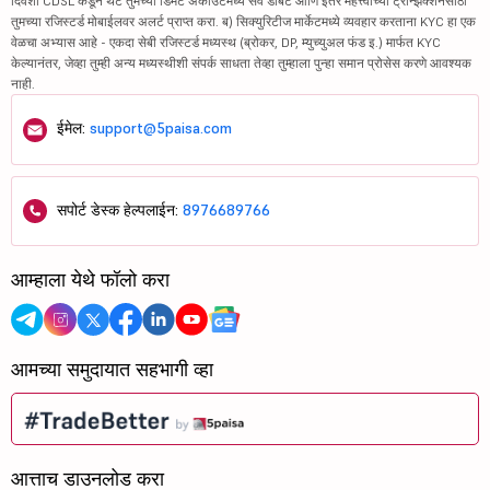
दिवशी CDSL कडून थेट तुमच्या डिमॅट अकाउंटमध्ये सर्व डेबिट आणि इतर महत्त्वाच्या ट्रान्झॅक्शनसाठी
तुमच्या रजिस्टर्ड मोबाईलवर अलर्ट प्राप्त करा. ब) सिक्युरिटीज मार्केटमध्ये व्यवहार करताना KYC हा एक
वेळचा अभ्यास आहे - एकदा सेबी रजिस्टर्ड मध्यस्थ (ब्रोकर, DP, म्युच्युअल फंड इ.) मार्फत KYC
केल्यानंतर, जेव्हा तुम्ही अन्य मध्यस्थीशी संपर्क साधता तेव्हा तुम्हाला पुन्हा समान प्रोसेस करणे आवश्यक
नाही.
ईमेल:
support@5paisa.com
सपोर्ट डेस्क हेल्पलाईन:
8976689766
आम्हाला येथे फॉलो करा
आमच्या समुदायात सहभागी व्हा
आत्ताच डाउनलोड करा