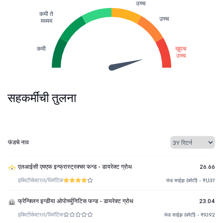
उच्च
कमी ते
उच्च
मध्यम
कमी
खूपच
उच्च
सहकर्मींची तुलना
फंडचे नाव
एलआईसी एमएफ इन्फ्रास्ट्रक्चर फन्ड - डायरेक्ट ग्रोथ
26.66
इक्विटी
सेक्टरल/थिमॅटिक
फंड साईझ (कोटी) - ₹1,137
फ्रेन्क्लिन इन्डीया ओपोर्च्युनिटिस फन्ड - डायरेक्ट ग्रोथ
23.04
इक्विटी
सेक्टरल/थिमॅटिक
फंड साईझ (कोटी) - ₹9,192