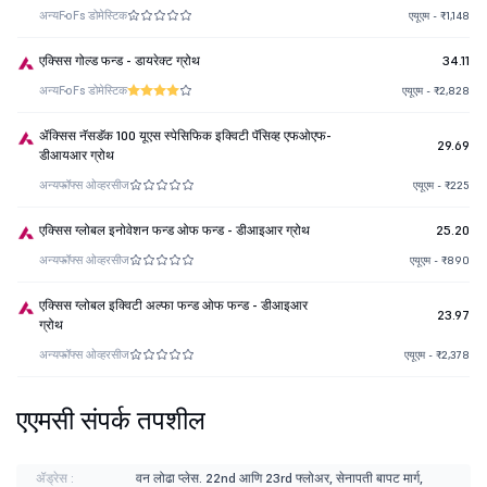
अन्य
FoFs डोमेस्टिक
एयूएम - ₹1,148
एक्सिस गोल्ड फन्ड - डायरेक्ट ग्रोथ
34.11
अन्य
FoFs डोमेस्टिक
एयूएम - ₹2,828
ॲक्सिस नॅसडॅक 100 यूएस स्पेसिफिक इक्विटी पॅसिव्ह एफओएफ-
29.69
डीआयआर ग्रोथ
अन्य
फॉफ्स ओव्हरसीज
एयूएम - ₹225
एक्सिस ग्लोबल इनोवेशन फन्ड ओफ फन्ड - डीआइआर ग्रोथ
25.20
अन्य
फॉफ्स ओव्हरसीज
एयूएम - ₹890
एक्सिस ग्लोबल इक्विटी अल्फा फन्ड ओफ फन्ड - डीआइआर
23.97
ग्रोथ
अन्य
फॉफ्स ओव्हरसीज
एयूएम - ₹2,378
एएमसी संपर्क तपशील
ॲड्रेस :
वन लोढा प्लेस. 22nd आणि 23rd फ्लोअर, सेनापती बापट मार्ग,