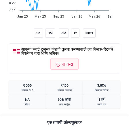
8.27
7.84
Jan 25
May 25
Sep 25
Jan 26
May 26
Sep 26
1M
3M
6M
1Y
कमाल
आमच्या स्मार्ट टूलसह फंडची तुलना करण्यासाठी एक क्लिक-रिटर्नचे
विश्लेषण करा आणि अधिक!
तुलना करा
₹ 500
₹ 100
3.01%
किमान SIP
किमान लंपसम
खर्चाचा रेशिओ
NA
958 कोटी
1 वर्षे
रेटिंग
फंड साईझ
फंडचे वय
एसआयपी कॅल्क्युलेटर