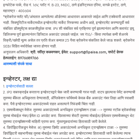
इन्फोटेक पार्क, रोड नं. 16V, प्लॉट नं. B-23, MIDC, ठाणे इंडस्ट्रियल एरिया, वागळे इस्टेट, ठाणे,
महाराष्ट्र - 400604
*ब्रोकरेज फ्लॅट फी/अंमलात आणलेल्या ऑर्डरच्या आधारावर आकारले जाईल आणि टक्केवारी आधारावर
नाही. सिक्युरिटीज मार्केटमधील इन्व्हेस्टमेंट मार्केट रिस्कच्या अधीन आहे, इन्व्हेस्टमेंट करण्यापूर्वी सर्व
संबंधित डॉक्युमेंट्स काळजीपूर्वक वाचा. IPV शी संबंधित सर्व प्रक्रिया पूर्ण झाल्यानंतर आणि क्लायंट ड्यू
डिलिजन्स पूर्ण झाल्यानंतर डिजिटल अकाउंट उघडले जाईल. जर ₹10/- किंवा त्यापेक्षा कमी शेअरचे
विक्री/खरेदी मूल्य असेल तर प्रति शेअर कमाल 25 पैसा ब्रोकरेज संकलित केले जाऊ शकते. ब्रोकरेज
SEBI विहित मर्यादेपेक्षा जास्त होणार नाही.
अनुपालन अधिकारी:
श्री. रवींद्र कळवणकर, ईमेल: support@5paisa.com, सपोर्ट डेस्क
हेल्पलाईन: 8976689766
आमच्याशी संपर्क साधा
इन्व्हेस्टर, लक्ष द्या
1.
इन्व्हेस्टर्ससाठी सल्ला
2. IPO सबस्क्राईब करताना इन्व्हेस्टरद्वारे चेक जारी करण्याची गरज नाही. वाटप झाल्यास पेमेंट करण्याची
तुमच्या बँकेला अधिकृतता देण्यासाठी, ॲप्लिकेशन फॉर्ममध्ये केवळ बँक अकाउंट नंबर लिहा आणि स्वाक्षरी
करा. पैसे इन्व्हेस्टरच्या अकाउंटमध्ये राहत असल्याने रिफंडची चिंता नाही.
3. एक्सचेंजमधून मेसेज: तुमच्या अकाउंटमध्ये अनधिकृत ट्रान्झॅक्शन टाळा --> तुमच्या स्टॉक ब्रोकर्ससह
तुमचा मोबाईल नंबर/ईमेल ID अपडेट करा. दिवसाच्या शेवटी तुमच्या मोबाईल/ईमेलवर एक्सचेंजमधून थेट
तुमच्या ट्रान्झॅक्शनची माहिती प्राप्त करा. गुंतवणूकदारांच्या हितासाठी जारी केलेले.
4. डिपॉझिटरीकडून मेसेज: अ) तुमच्या डिमॅट अकाउंटमध्ये अनधिकृत ट्रान्झॅक्शन टाळा -> तुमच्या
डिपॉझिटरी सहभागीसह तुमचा मोबाईल नंबर अपडेट करा. इन्व्हेस्टरच्या हितासाठी जारी केलेल्या त्याच