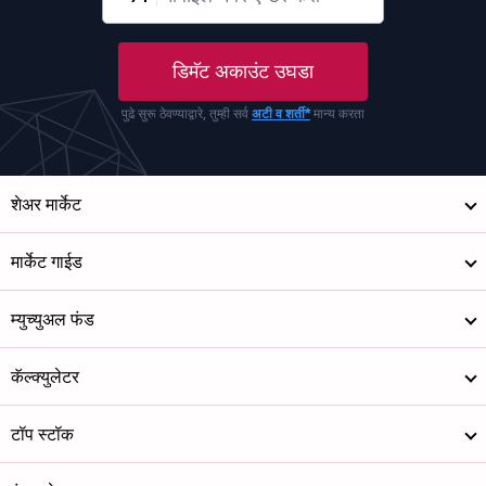
डिमॅट अकाउंट उघडा
पुढे सुरू ठेवण्याद्वारे, तुम्ही सर्व
अटी व शर्ती*
मान्य करता
शेअर मार्केट
मार्केट गाईड
म्युच्युअल फंड
कॅल्क्युलेटर
टॉप स्टॉक