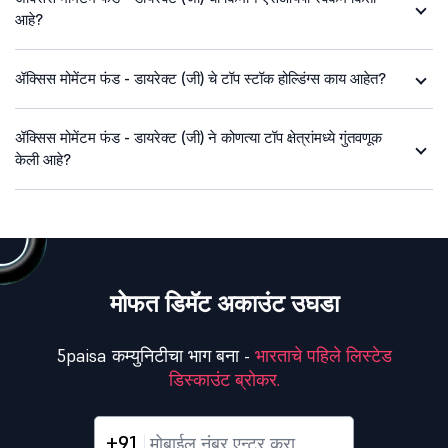
आहे?
ॲक्सिस मोमेंटम फंड - डायरेक्ट (जी) चे टॉप स्टॉक होल्डिंग्स काय आहेत?
ॲक्सिस मोमेंटम फंड - डायरेक्ट (जी) ने कोणत्या टॉप क्षेत्रांमध्ये गुंतवणूक
केली आहे?
मोफत डिमॅट अकाउंट उघडा
5paisa कम्युनिटीचा भाग बना -
भारताचे पहिले लिस्टेड
डिस्काउंट ब्रोकर.
+91