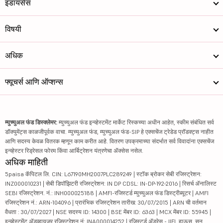
इंडायसेस
विषयी
अधिक
फ्यूचर्स आणि ऑप्शन्स
म्युच्युअल फंड डिस्क्लेमर:
म्युच्युअल फंड इन्व्हेस्टमेंट मार्केट रिस्कच्या अधीन आहेत, स्कीम संबंधित सर्व
डॉक्युमेंट्स काळजीपूर्वक वाचा. म्युच्युअल फंड, म्युच्युअल फंड-SIP हे एक्सचेंज ट्रेडेड प्रॉडक्ट्स नाहीत
आणि सदस्य केवळ वितरक म्हणून काम करीत आहे. वितरण उपक्रमाच्या संदर्भात सर्व विवादांना एक्सचेंज
इन्व्हेस्टर रिड्रेसल फोरम किंवा आर्बिट्रेशन यंत्रणेचा ॲक्सेस नसेल.
अधिक माहिती
5paisa कॅपिटल लि. CIN: L67190MH2007PLC289249 | स्टॉक ब्रोकर सेबी रजिस्ट्रेशन:
INZ000010231 | सेबी डिपॉझिटरी रजिस्ट्रेशन: IN DP CDSL: IN-DP-192-2016 | रिसर्च ॲनालिस्ट
SEBI रजिस्ट्रेशन. नं.: INH000025188 | AMFI-रजिस्टर्ड म्युच्युअल फंड डिस्ट्रीब्यूटर | AMFI
रजिस्ट्रेशन नं.: ARN-104096 | प्रारंभिक रजिस्ट्रेशन तारीख: 30/07/2015 | ARN ची वर्तमान
वैधता : 30/07/2027 | NSE सदस्य ID: 14300 | BSE मेंबर ID: 6363 | MCX मेंबर ID: 55945 |
इन्व्हेस्टमेंट ॲडव्हायजर रजिस्ट्रेशन नं: INA000014252 | रजिस्टर्ड ॲड्रेस - IIFL हाऊस, सन