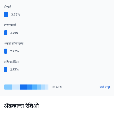
बीएसई
3.75%
टॉरेंट फार्मा.
3.21%
अपोलो हॉस्पिटल्स
2.97%
कमिन्स इंडिया
2.95%
सर्व पाहा
81.68%
ॲडव्हान्स रेशिओ