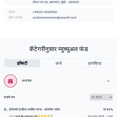
लोअर पार एल, महाराष्ट्र, मुंबई - 400013.
संपर्क :
+91022-43255161
ईमेल आयडी :
customerserivce@axismf.com
कॅटेगरीनुसार म्युच्युअल फंड
इक्विटी
कर्ज
हायब्रिड
लार्ज कॅप
फंडचे नाव
ईन्वेस्को इन्डीया लर्जकेप फन्ड - डायरेक्ट ग्रोथ
15.96%
इक्विटी
लार्ज कॅप म्युच्युअल फंड
फंड साईझ (कोटी) - 1,847