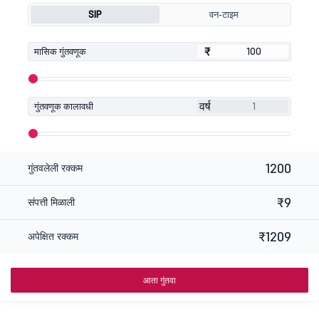
SIP
वन-टाइम
₹
₹
मासिक गुंतवणूक
वर्ष
गुंतवणूक कालावधी
1200
गुंतवलेली रक्कम
₹9
संपत्ती मिळाली
₹1209
अपेक्षित रक्कम
आता गुंतवा