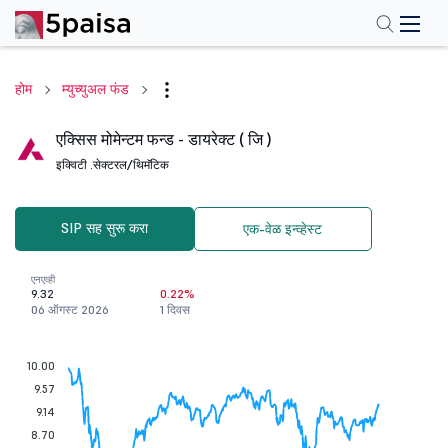
होम
म्युच्युअल फंड
एक्सिस मोमेन्टम फन्ड - डायरेक्ट ( जि )
इक्विटी .
सेक्टरल/थिमॅटिक
SIP सह सुरू करा
एक-वेळ इन्व्हेस्ट
एनएव्ही
9.32
0.22%
06 ऑगस्ट 2026
1 दिवस
10.00
9.57
9.14
8.70