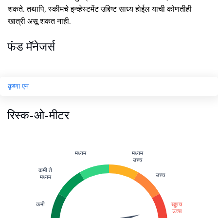
शकते. तथापि, स्कीमचे इन्व्हेस्टमेंट उद्दिष्ट साध्य होईल याची कोणतीही
खात्री असू शकत नाही.
फंड मॅनेजर्स
कृष्णा एन
रिस्क-ओ-मीटर
मध्यम
मध्यम
उच्च
कमी ते
उच्च
मध्यम
कमी
खूपच
उच्च