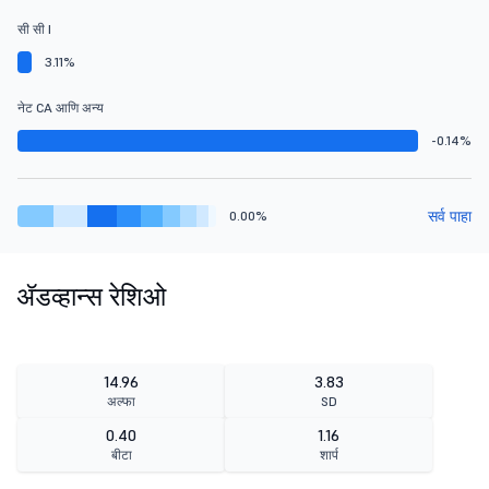
सी सी I
3.11%
नेट CA आणि अन्य
-0.14%
सर्व पाहा
0.00%
ॲडव्हान्स रेशिओ
14.96
3.83
अल्फा
SD
0.40
1.16
बीटा
शार्प