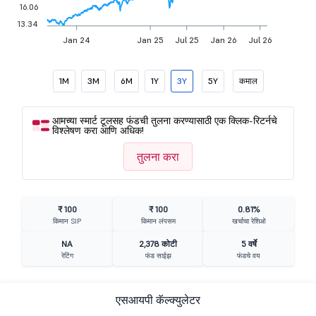
16.06
13.34
Jan 24
Jan 25
Jul 25
Jan 26
Jul 26
1M
3M
6M
1Y
3Y
5Y
कमाल
आमच्या स्मार्ट टूलसह फंडची तुलना करण्यासाठी एक क्लिक-रिटर्नचे
विश्लेषण करा आणि अधिक!
तुलना करा
₹ 100
₹ 100
0.81%
किमान SIP
किमान लंपसम
खर्चाचा रेशिओ
NA
2,378 कोटी
5 वर्षे
रेटिंग
फंड साईझ
फंडचे वय
एसआयपी कॅल्क्युलेटर