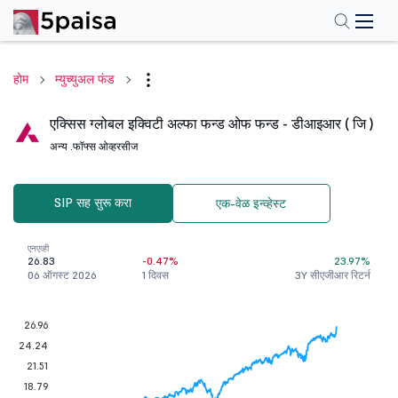
होम
म्युच्युअल फंड
एक्सिस ग्लोबल इक्विटी अल्फा फन्ड ओफ फन्ड - डीआइआर ( जि )
अन्य .
फॉफ्स ओव्हरसीज
SIP सह सुरू करा
एक-वेळ इन्व्हेस्ट
एनएव्ही
26.83
-0.47%
23.97%
06 ऑगस्ट 2026
1 दिवस
3Y सीएजीआर रिटर्न
26.96
24.24
21.51
18.79