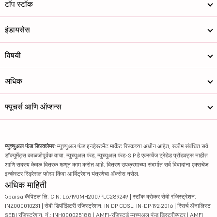
टॉप स्टॉक
इंडायसेस
विषयी
अधिक
फ्यूचर्स आणि ऑप्शन्स
म्युच्युअल फंड डिस्क्लेमर:
म्युच्युअल फंड इन्व्हेस्टमेंट मार्केट रिस्कच्या अधीन आहेत, स्कीम संबंधित सर्व
डॉक्युमेंट्स काळजीपूर्वक वाचा. म्युच्युअल फंड, म्युच्युअल फंड-SIP हे एक्सचेंज ट्रेडेड प्रॉडक्ट्स नाहीत
आणि सदस्य केवळ वितरक म्हणून काम करीत आहे. वितरण उपक्रमाच्या संदर्भात सर्व विवादांना एक्सचेंज
इन्व्हेस्टर रिड्रेसल फोरम किंवा आर्बिट्रेशन यंत्रणेचा ॲक्सेस नसेल.
अधिक माहिती
5paisa कॅपिटल लि. CIN: L67190MH2007PLC289249 | स्टॉक ब्रोकर सेबी रजिस्ट्रेशन:
INZ000010231 | सेबी डिपॉझिटरी रजिस्ट्रेशन: IN DP CDSL: IN-DP-192-2016 | रिसर्च ॲनालिस्ट
SEBI रजिस्ट्रेशन. नं.: INH000025188 | AMFI-रजिस्टर्ड म्युच्युअल फंड डिस्ट्रीब्यूटर | AMFI