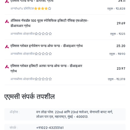
एक्सिस गोल्ड फन्ड - डायरेक्ट ग्रोथ
34.11
अन्य
FoFs डोमेस्टिक
एयूएम - ₹2,828
ॲक्सिस नॅसडॅक 100 यूएस स्पेसिफिक इक्विटी पॅसिव्ह एफओएफ-
29.69
डीआयआर ग्रोथ
अन्य
फॉफ्स ओव्हरसीज
एयूएम - ₹225
एक्सिस ग्लोबल इनोवेशन फन्ड ओफ फन्ड - डीआइआर ग्रोथ
25.20
अन्य
फॉफ्स ओव्हरसीज
एयूएम - ₹890
एक्सिस ग्लोबल इक्विटी अल्फा फन्ड ओफ फन्ड - डीआइआर
23.97
ग्रोथ
अन्य
फॉफ्स ओव्हरसीज
एयूएम - ₹2,378
एएमसी संपर्क तपशील
ॲड्रेस :
वन लोढा प्लेस. 22nd आणि 23rd फ्लोअर, सेनापती बापट मार्ग,
लोअर पार एल, महाराष्ट्र, मुंबई - 400013.
संपर्क :
+91022-43255161