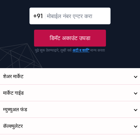
+91
डिमॅट अकाउंट उघडा
पुढे सुरू ठेवण्याद्वारे, तुम्ही सर्व
अटी व शर्ती*
मान्य करता
शेअर मार्केट
मार्केट गाईड
म्युच्युअल फंड
कॅल्क्युलेटर