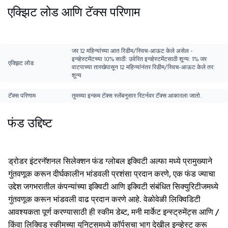
एक्झिट लोड आणि टॅक्स परिणाम
जर 12 महिन्यांच्या आत रिडीम/स्विच-आऊट केले असेल -
इन्व्हेस्टमेंटच्या 10% साठी: उर्वरित इन्व्हेस्टमेंटसाठी शून्य: 1% जर
एक्झिट लोड
वाटपाच्या तारखेपासून 12 महिन्यांनंतर रिडीम/स्विच-आऊट केले तर:
शून्य
टॅक्स परिणाम
तुमच्या इन्कम टॅक्स स्लॅबनुसार रिटर्नवर टॅक्स आकारला जातो.
फंड उद्दिष्ट
ड्रोडर इंटरनॅशनल सिलेक्शन फंड ग्लोबल इक्विटी अल्फा मध्ये प्रामुख्याने
गुंतवणूक करून दीर्घकालीन भांडवली प्रशंसा प्रदान करणे, एक फंड ज्याचा
उद्देश जगभरातील कंपन्यांच्या इक्विटी आणि इक्विटी संबंधित सिक्युरिटीजमध्ये
गुंतवणूक करून भांडवली वाढ प्रदान करणे आहे. वेळोवेळी लिक्विडिटी
आवश्यकता पूर्ण करण्यासाठी ही स्कीम डेब्ट, मनी मार्केट इन्स्ट्रुमेंट्स आणि /
किंवा लिक्विड स्कीमच्या युनिट्समध्ये कॉर्पसचा भाग देखील इन्व्हेस्ट करू