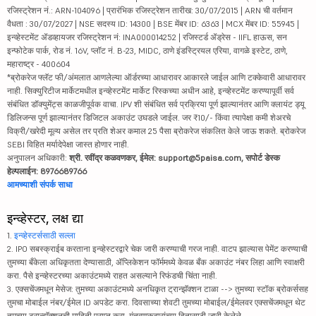
रजिस्ट्रेशन नं.: ARN-104096 | प्रारंभिक रजिस्ट्रेशन तारीख: 30/07/2015 | ARN ची वर्तमान
वैधता : 30/07/2027 | NSE सदस्य ID: 14300 | BSE मेंबर ID: 6363 | MCX मेंबर ID: 55945 |
इन्व्हेस्टमेंट ॲडव्हायजर रजिस्ट्रेशन नं: INA000014252 | रजिस्टर्ड ॲड्रेस - IIFL हाऊस, सन
इन्फोटेक पार्क, रोड नं. 16V, प्लॉट नं. B-23, MIDC, ठाणे इंडस्ट्रियल एरिया, वागळे इस्टेट, ठाणे,
महाराष्ट्र - 400604
*ब्रोकरेज फ्लॅट फी/अंमलात आणलेल्या ऑर्डरच्या आधारावर आकारले जाईल आणि टक्केवारी आधारावर
नाही. सिक्युरिटीज मार्केटमधील इन्व्हेस्टमेंट मार्केट रिस्कच्या अधीन आहे, इन्व्हेस्टमेंट करण्यापूर्वी सर्व
संबंधित डॉक्युमेंट्स काळजीपूर्वक वाचा. IPV शी संबंधित सर्व प्रक्रिया पूर्ण झाल्यानंतर आणि क्लायंट ड्यू
डिलिजन्स पूर्ण झाल्यानंतर डिजिटल अकाउंट उघडले जाईल. जर ₹10/- किंवा त्यापेक्षा कमी शेअरचे
विक्री/खरेदी मूल्य असेल तर प्रति शेअर कमाल 25 पैसा ब्रोकरेज संकलित केले जाऊ शकते. ब्रोकरेज
SEBI विहित मर्यादेपेक्षा जास्त होणार नाही.
अनुपालन अधिकारी:
श्री. रवींद्र कळवणकर, ईमेल: support@5paisa.com, सपोर्ट डेस्क
हेल्पलाईन: 8976689766
आमच्याशी संपर्क साधा
इन्व्हेस्टर, लक्ष द्या
1.
इन्व्हेस्टर्ससाठी सल्ला
2. IPO सबस्क्राईब करताना इन्व्हेस्टरद्वारे चेक जारी करण्याची गरज नाही. वाटप झाल्यास पेमेंट करण्याची
तुमच्या बँकेला अधिकृतता देण्यासाठी, ॲप्लिकेशन फॉर्ममध्ये केवळ बँक अकाउंट नंबर लिहा आणि स्वाक्षरी
करा. पैसे इन्व्हेस्टरच्या अकाउंटमध्ये राहत असल्याने रिफंडची चिंता नाही.
3. एक्सचेंजमधून मेसेज: तुमच्या अकाउंटमध्ये अनधिकृत ट्रान्झॅक्शन टाळा --> तुमच्या स्टॉक ब्रोकर्ससह
तुमचा मोबाईल नंबर/ईमेल ID अपडेट करा. दिवसाच्या शेवटी तुमच्या मोबाईल/ईमेलवर एक्सचेंजमधून थेट
तुमच्या ट्रान्झॅक्शनची माहिती प्राप्त करा. गुंतवणूकदारांच्या हितासाठी जारी केलेले.