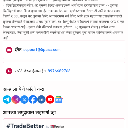
4. डिपॉझिटरीकडून मेसेज: अ) तुमच्या डिमॅट अकाउंटमध्ये अनधिकृत ट्रान्झॅक्शन टाळा -> तुमच्या
डिपॉझिटरी सहभागीसह तुमचा मोबाईल नंबर अपडेट करा. इन्व्हेस्टरच्या हितासाठी जारी केलेल्या त्याच
दिवशी CDSL कडून थेट तुमच्या डिमॅट अकाउंटमध्ये सर्व डेबिट आणि इतर महत्त्वाच्या ट्रान्झॅक्शनसाठी
तुमच्या रजिस्टर्ड मोबाईलवर अलर्ट प्राप्त करा. ब) सिक्युरिटीज मार्केटमध्ये व्यवहार करताना KYC हा एक
वेळचा अभ्यास आहे - एकदा सेबी रजिस्टर्ड मध्यस्थ (ब्रोकर, DP, म्युच्युअल फंड इ.) मार्फत KYC
केल्यानंतर, जेव्हा तुम्ही अन्य मध्यस्थीशी संपर्क साधता तेव्हा तुम्हाला पुन्हा समान प्रोसेस करणे आवश्यक
नाही.
ईमेल:
support@5paisa.com
सपोर्ट डेस्क हेल्पलाईन:
8976689766
आम्हाला येथे फॉलो करा
आमच्या समुदायात सहभागी व्हा