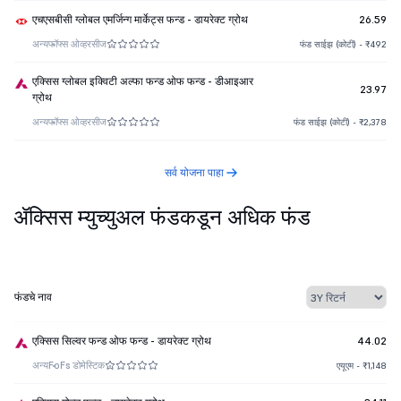
एचएसबीसी ग्लोबल एमर्जिन्ग मार्केट्स फन्ड - डायरेक्ट ग्रोथ
26.59
अन्य
फॉफ्स ओव्हरसीज
फंड साईझ (कोटी) - ₹492
एक्सिस ग्लोबल इक्विटी अल्फा फन्ड ओफ फन्ड - डीआइआर
23.97
ग्रोथ
अन्य
फॉफ्स ओव्हरसीज
फंड साईझ (कोटी) - ₹2,378
सर्व योजना पाहा
ॲक्सिस म्युच्युअल फंडकडून अधिक फंड
फंडचे नाव
एक्सिस सिल्वर फन्ड ओफ फन्ड - डायरेक्ट ग्रोथ
44.02
अन्य
FoFs डोमेस्टिक
एयूएम - ₹1,148