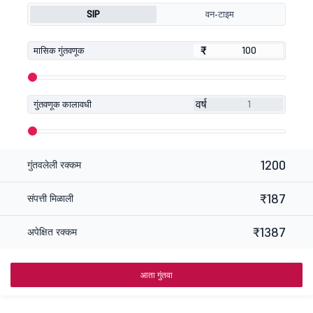
SIP
वन-टाइम
₹
₹
मासिक गुंतवणूक
वर्ष
गुंतवणूक कालावधी
1200
गुंतवलेली रक्कम
₹187
संपत्ती मिळाली
₹1387
अपेक्षित रक्कम
आता गुंतवा