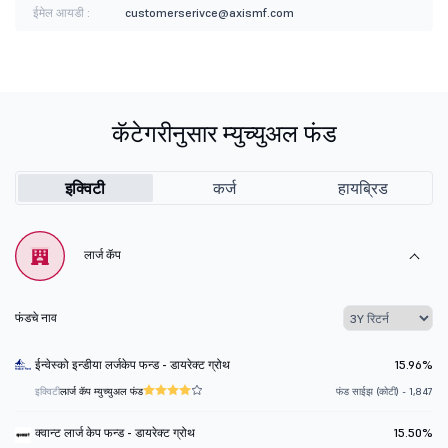
ईमेल आयडी :
customerserivce@axismf.com
कॅटेगरीनुसार म्युच्युअल फंड
इक्विटी
कर्ज
हायब्रिड
लार्ज कॅप
फंडचे नाव
ईन्वेस्को इन्डीया लर्जकेप फन्ड - डायरेक्ट ग्रोथ
15.96%
इक्विटी
लार्ज कॅप म्युच्युअल फंड
फंड साईझ (कोटी) - 1,847
क्वान्ट लार्ज केप फन्ड - डायरेक्ट ग्रोथ
15.50%