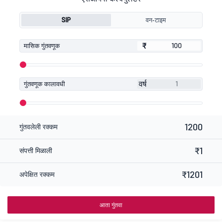
SIP
वन-टाइम
₹
₹
मासिक गुंतवणूक
वर्ष
गुंतवणूक कालावधी
1200
गुंतवलेली रक्कम
₹1
संपत्ती मिळाली
₹1201
अपेक्षित रक्कम
आता गुंतवा