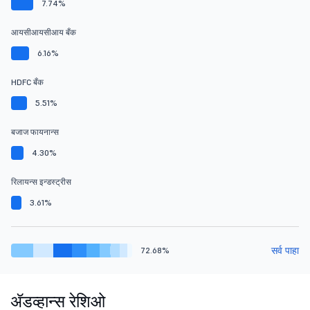
7.74%
आयसीआयसीआय बँक
6.16%
HDFC बँक
5.51%
बजाज फायनान्स
4.30%
रिलायन्स इन्डस्ट्रीस
3.61%
सर्व पाहा
72.68%
ॲडव्हान्स रेशिओ