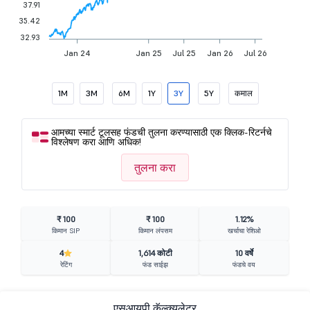
37.91
35.42
32.93
Jan 24
Jan 25
Jul 25
Jan 26
Jul 26
1M
3M
6M
1Y
3Y
5Y
कमाल
आमच्या स्मार्ट टूलसह फंडची तुलना करण्यासाठी एक क्लिक-रिटर्नचे
विश्लेषण करा आणि अधिक!
तुलना करा
₹ 100
₹ 100
1.12%
किमान SIP
किमान लंपसम
खर्चाचा रेशिओ
4
1,614 कोटी
10 वर्षे
रेटिंग
फंड साईझ
फंडचे वय
एसआयपी कॅल्क्युलेटर