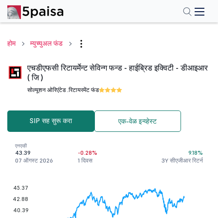
होम
म्युच्युअल फंड
एचडीएफसी रिटायर्मेन्ट सेविन्ग फन्ड - हाईब्रिड इक्विटी - डीआइआर
( जि )
सोल्यूशन ओरिएंटेड .
रिटायरमेंट फंड
SIP सह सुरू करा
एक-वेळ इन्व्हेस्ट
एनएव्ही
43.39
-0.28%
9.18%
07 ऑगस्ट 2026
1 दिवस
3Y सीएजीआर रिटर्न
45.37
42.88
40.39