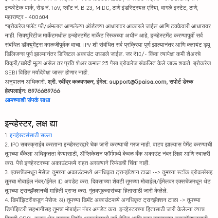
इन्फोटेक पार्क, रोड नं. 16V, प्लॉट नं. B-23, MIDC, ठाणे इंडस्ट्रियल एरिया, वागळे इस्टेट, ठाणे,
महाराष्ट्र - 400604
*ब्रोकरेज फ्लॅट फी/अंमलात आणलेल्या ऑर्डरच्या आधारावर आकारले जाईल आणि टक्केवारी आधारावर
नाही. सिक्युरिटीज मार्केटमधील इन्व्हेस्टमेंट मार्केट रिस्कच्या अधीन आहे, इन्व्हेस्टमेंट करण्यापूर्वी सर्व
संबंधित डॉक्युमेंट्स काळजीपूर्वक वाचा. IPV शी संबंधित सर्व प्रक्रिया पूर्ण झाल्यानंतर आणि क्लायंट ड्यू
डिलिजन्स पूर्ण झाल्यानंतर डिजिटल अकाउंट उघडले जाईल. जर ₹10/- किंवा त्यापेक्षा कमी शेअरचे
विक्री/खरेदी मूल्य असेल तर प्रति शेअर कमाल 25 पैसा ब्रोकरेज संकलित केले जाऊ शकते. ब्रोकरेज
SEBI विहित मर्यादेपेक्षा जास्त होणार नाही.
अनुपालन अधिकारी:
श्री. रवींद्र कळवणकर, ईमेल: support@5paisa.com, सपोर्ट डेस्क
हेल्पलाईन: 8976689766
आमच्याशी संपर्क साधा
इन्व्हेस्टर, लक्ष द्या
1.
इन्व्हेस्टर्ससाठी सल्ला
2. IPO सबस्क्राईब करताना इन्व्हेस्टरद्वारे चेक जारी करण्याची गरज नाही. वाटप झाल्यास पेमेंट करण्याची
तुमच्या बँकेला अधिकृतता देण्यासाठी, ॲप्लिकेशन फॉर्ममध्ये केवळ बँक अकाउंट नंबर लिहा आणि स्वाक्षरी
करा. पैसे इन्व्हेस्टरच्या अकाउंटमध्ये राहत असल्याने रिफंडची चिंता नाही.
3. एक्सचेंजमधून मेसेज: तुमच्या अकाउंटमध्ये अनधिकृत ट्रान्झॅक्शन टाळा --> तुमच्या स्टॉक ब्रोकर्ससह
तुमचा मोबाईल नंबर/ईमेल ID अपडेट करा. दिवसाच्या शेवटी तुमच्या मोबाईल/ईमेलवर एक्सचेंजमधून थेट
तुमच्या ट्रान्झॅक्शनची माहिती प्राप्त करा. गुंतवणूकदारांच्या हितासाठी जारी केलेले.
4. डिपॉझिटरीकडून मेसेज: अ) तुमच्या डिमॅट अकाउंटमध्ये अनधिकृत ट्रान्झॅक्शन टाळा -> तुमच्या
डिपॉझिटरी सहभागीसह तुमचा मोबाईल नंबर अपडेट करा. इन्व्हेस्टरच्या हितासाठी जारी केलेल्या त्याच