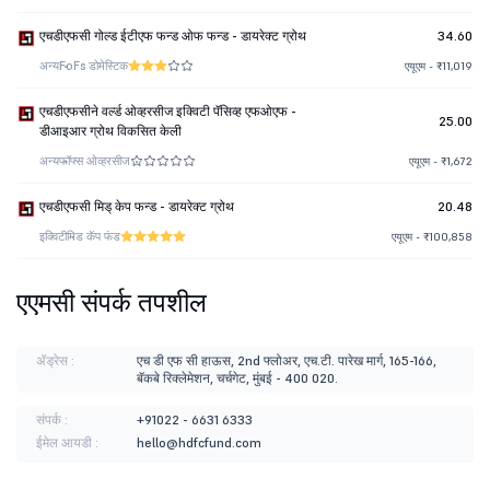
एचडीएफसी गोल्ड ईटीएफ फन्ड ओफ फन्ड - डायरेक्ट ग्रोथ
34.60
अन्य
FoFs डोमेस्टिक
एयूएम - ₹11,019
एचडीएफसीने वर्ल्ड ओव्हरसीज इक्विटी पॅसिव्ह एफओएफ -
25.00
डीआइआर ग्रोथ विकसित केली
अन्य
फॉफ्स ओव्हरसीज
एयूएम - ₹1,672
एचडीएफसी मिड् केप फन्ड - डायरेक्ट ग्रोथ
20.48
इक्विटी
मिड कॅप फंड
एयूएम - ₹100,858
एएमसी संपर्क तपशील
ॲड्रेस :
एच डी एफ सी हाऊस, 2nd फ्लोअर, एच.टी. पारेख मार्ग, 165-166,
बॅकबे रिक्लेमेशन, चर्चगेट, मुंबई - 400 020.
संपर्क :
+91022 - 6631 6333
ईमेल आयडी :
hello@hdfcfund.com