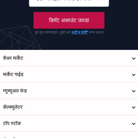
डिमॅट अकाउंट उघडा
पुढे सुरू ठेवण्याद्वारे, तुम्ही सर्व
अटी व शर्ती*
मान्य करता
शेअर मार्केट
मार्केट गाईड
म्युच्युअल फंड
कॅल्क्युलेटर
टॉप स्टॉक