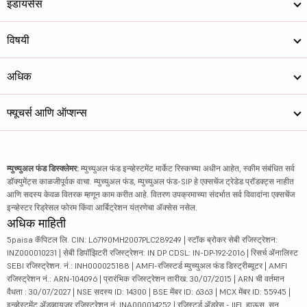
इंडायसेस
विषयी
अधिक
फ्यूचर्स आणि ऑप्शन्स
म्युच्युअल फंड डिस्क्लेमर:
म्युच्युअल फंड इन्व्हेस्टमेंट मार्केट रिस्कच्या अधीन आहेत, स्कीम संबंधित सर्व
डॉक्युमेंट्स काळजीपूर्वक वाचा. म्युच्युअल फंड, म्युच्युअल फंड-SIP हे एक्सचेंज ट्रेडेड प्रॉडक्ट्स नाहीत
आणि सदस्य केवळ वितरक म्हणून काम करीत आहे. वितरण उपक्रमाच्या संदर्भात सर्व विवादांना एक्सचेंज
इन्व्हेस्टर रिड्रेसल फोरम किंवा आर्बिट्रेशन यंत्रणेचा ॲक्सेस नसेल.
अधिक माहिती
5paisa कॅपिटल लि. CIN: L67190MH2007PLC289249 | स्टॉक ब्रोकर सेबी रजिस्ट्रेशन:
INZ000010231 | सेबी डिपॉझिटरी रजिस्ट्रेशन: IN DP CDSL: IN-DP-192-2016 | रिसर्च ॲनालिस्ट
SEBI रजिस्ट्रेशन. नं.: INH000025188 | AMFI-रजिस्टर्ड म्युच्युअल फंड डिस्ट्रीब्यूटर | AMFI
रजिस्ट्रेशन नं.: ARN-104096 | प्रारंभिक रजिस्ट्रेशन तारीख: 30/07/2015 | ARN ची वर्तमान
वैधता : 30/07/2027 | NSE सदस्य ID: 14300 | BSE मेंबर ID: 6363 | MCX मेंबर ID: 55945 |
इन्व्हेस्टमेंट ॲडव्हायजर रजिस्ट्रेशन नं: INA000014252 | रजिस्टर्ड ॲड्रेस - IIFL हाऊस, सन