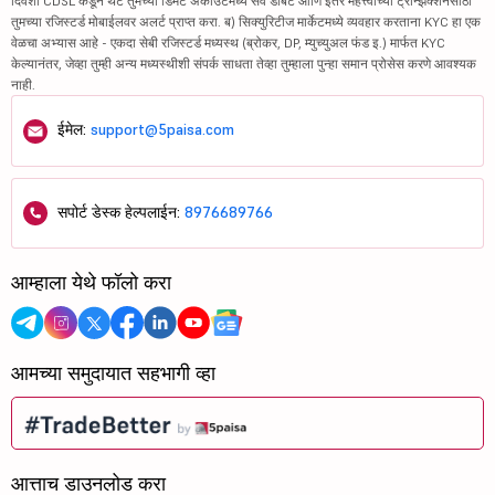
दिवशी CDSL कडून थेट तुमच्या डिमॅट अकाउंटमध्ये सर्व डेबिट आणि इतर महत्त्वाच्या ट्रान्झॅक्शनसाठी
तुमच्या रजिस्टर्ड मोबाईलवर अलर्ट प्राप्त करा. ब) सिक्युरिटीज मार्केटमध्ये व्यवहार करताना KYC हा एक
वेळचा अभ्यास आहे - एकदा सेबी रजिस्टर्ड मध्यस्थ (ब्रोकर, DP, म्युच्युअल फंड इ.) मार्फत KYC
केल्यानंतर, जेव्हा तुम्ही अन्य मध्यस्थीशी संपर्क साधता तेव्हा तुम्हाला पुन्हा समान प्रोसेस करणे आवश्यक
नाही.
ईमेल:
support@5paisa.com
सपोर्ट डेस्क हेल्पलाईन:
8976689766
आम्हाला येथे फॉलो करा
आमच्या समुदायात सहभागी व्हा
आत्ताच डाउनलोड करा