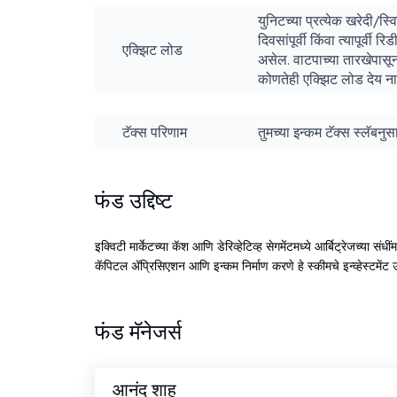
युनिटच्या प्रत्येक खरेदी/स्
दिवसांपूर्वी किंवा त्यापू
एक्झिट लोड
असेल. वाटपाच्या तारखेपास
कोणतेही एक्झिट लोड देय ना
टॅक्स परिणाम
तुमच्या इन्कम टॅक्स स्लॅबन
फंड उद्दिष्ट
इक्विटी मार्केटच्या कॅश आणि डेरिव्हेटिव्ह सेगमेंटमध्ये आर्बिट्रेजच्या संधीं
कॅपिटल ॲप्रिसिएशन आणि इन्कम निर्माण करणे हे स्कीमचे इन्व्हेस्टमेंट उद
फंड मॅनेजर्स
आनंद शाह