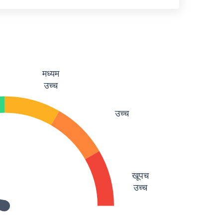
मध्यम
उच्च
उच्च
खूपच
उच्च