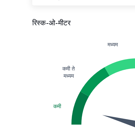
रिस्क-ओ-मीटर
मध्यम
कमी ते
मध्यम
कमी