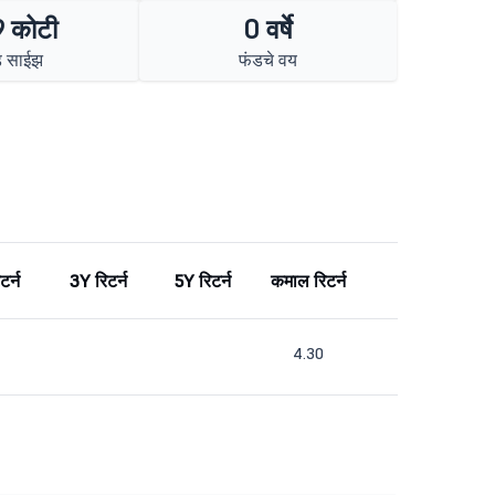
 कोटी
0 वर्षे
ड साईझ
फंडचे वय
टर्न
3Y रिटर्न
5Y रिटर्न
कमाल रिटर्न
4.30