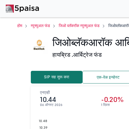
होम
म्युच्युअल फंड
जिओ ब्लॅकरॉक म्युच्युअल फंड
जिओब्लॅकआरॉक 
जिओब्लॅकआरॉक आर्बिट
हायब्रिड .
आर्बिट्रेज फंड
SIP सह सुरू करा
एक-वेळ इन्व्हेस्ट
एनएव्ही
10.44
-0.20%
06 ऑगस्ट 2026
1 दिवस
10.48
10.39