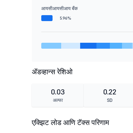
आयसीआयसीआय बँक
5.96%
ॲडव्हान्स रेशिओ
0.03
0.22
अल्फा
SD
एक्झिट लोड आणि टॅक्स परिणाम