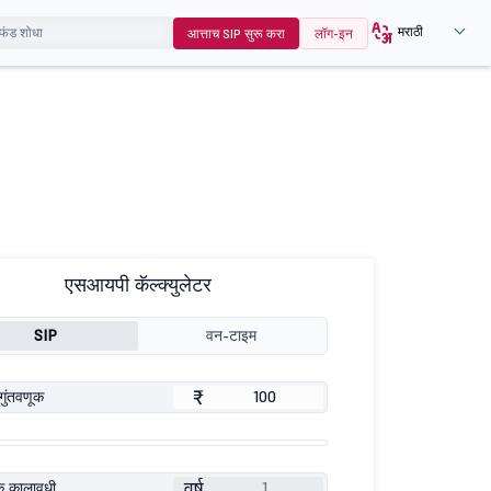
मराठी
आत्ताच SIP सुरू करा
लॉग-इन
एसआयपी कॅल्क्युलेटर
SIP
वन-टाइम
₹
गुंतवणूक
वर्ष
ूक कालावधी