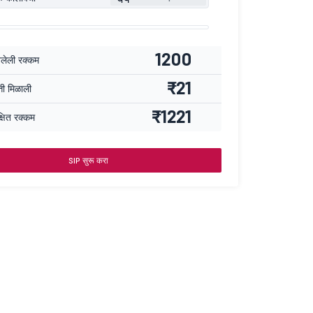
1200
वलेली रक्कम
₹21
्ती मिळाली
₹1221
्षित रक्कम
SIP सुरू करा