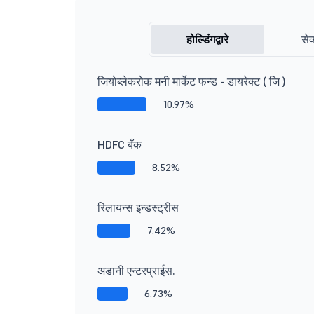
होल्डिंगद्वारे
सेक
जियोब्लेकरोक मनी मार्केट फन्ड - डायरेक्ट ( जि )
10.97%
HDFC बँक
8.52%
रिलायन्स इन्डस्ट्रीस
7.42%
अडानी एन्टरप्राईस.
6.73%