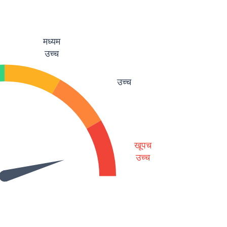
मध्यम
उच्च
उच्च
खूपच
उच्च