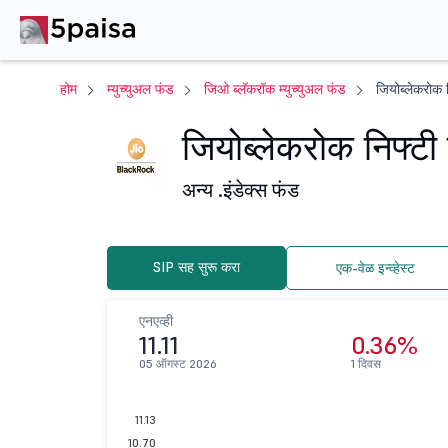
होम
म्युच्युअल फंड
जिओ ब्लॅकरॉक म्युच्युअल फंड
जियोब्लेकरोक न
जियोब्लेकरोक निफ्टी न
अन्य .
इंडेक्स फंड
SIP सह सुरू करा
एक-वेळ इन्व्हेस्ट
एनएव्ही
11.11
0.36%
05 ऑगस्ट 2026
1 दिवस
11.13
10.70