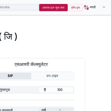
मराठी
आत्ताच SIP सुरू करा
लॉग-इन
( जि )
एसआयपी कॅल्क्युलेटर
SIP
वन-टाइम
₹
गुंतवणूक
वर्ष
ूक कालावधी