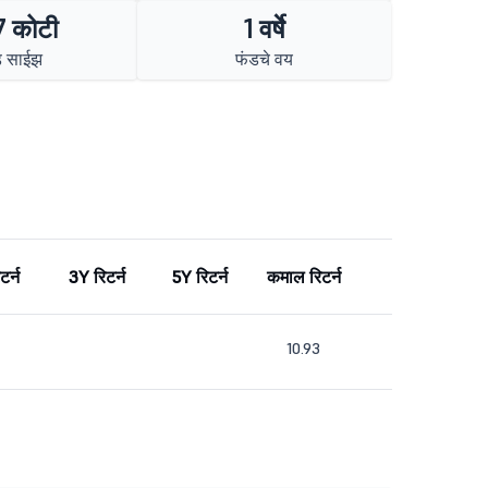
 कोटी
1 वर्षे
ड साईझ
फंडचे वय
टर्न
3Y रिटर्न
5Y रिटर्न
कमाल रिटर्न
10.93