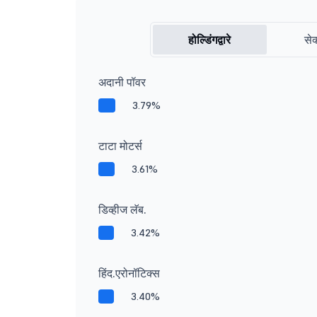
होल्डिंगद्वारे
सेक
अदानी पॉवर
3.79%
टाटा मोटर्स
3.61%
डिव्हीज लॅब.
3.42%
हिंद.एरोनॉटिक्स
3.40%