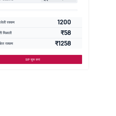
1200
वलेली रक्कम
₹58
्ती मिळाली
₹1258
्षित रक्कम
SIP सुरू करा