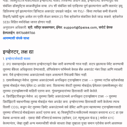
नाही. सिक्युरिटीज मार्केटमधील इन्व्हेस्टमेंट मार्केट रिस्कच्या अधीन आहे, इन्व्हेस्टमेंट करण्यापूर्वी सर्व
संबंधित डॉक्युमेंट्स काळजीपूर्वक वाचा. IPV शी संबंधित सर्व प्रक्रिया पूर्ण झाल्यानंतर आणि क्लायंट ड्यू
डिलिजन्स पूर्ण झाल्यानंतर डिजिटल अकाउंट उघडले जाईल. जर ₹10/- किंवा त्यापेक्षा कमी शेअरचे
विक्री/खरेदी मूल्य असेल तर प्रति शेअर कमाल 25 पैसा ब्रोकरेज संकलित केले जाऊ शकते. ब्रोकरेज
SEBI विहित मर्यादेपेक्षा जास्त होणार नाही.
अनुपालन अधिकारी:
श्री. रवींद्र कळवणकर, ईमेल: support@5paisa.com, सपोर्ट डेस्क
हेल्पलाईन: 8976689766
आमच्याशी संपर्क साधा
इन्व्हेस्टर, लक्ष द्या
1.
इन्व्हेस्टर्ससाठी सल्ला
2. IPO सबस्क्राईब करताना इन्व्हेस्टरद्वारे चेक जारी करण्याची गरज नाही. वाटप झाल्यास पेमेंट करण्याची
तुमच्या बँकेला अधिकृतता देण्यासाठी, ॲप्लिकेशन फॉर्ममध्ये केवळ बँक अकाउंट नंबर लिहा आणि स्वाक्षरी
करा. पैसे इन्व्हेस्टरच्या अकाउंटमध्ये राहत असल्याने रिफंडची चिंता नाही.
3. एक्सचेंजमधून मेसेज: तुमच्या अकाउंटमध्ये अनधिकृत ट्रान्झॅक्शन टाळा --> तुमच्या स्टॉक ब्रोकर्ससह
तुमचा मोबाईल नंबर/ईमेल ID अपडेट करा. दिवसाच्या शेवटी तुमच्या मोबाईल/ईमेलवर एक्सचेंजमधून थेट
तुमच्या ट्रान्झॅक्शनची माहिती प्राप्त करा. गुंतवणूकदारांच्या हितासाठी जारी केलेले.
4. डिपॉझिटरीकडून मेसेज: अ) तुमच्या डिमॅट अकाउंटमध्ये अनधिकृत ट्रान्झॅक्शन टाळा -> तुमच्या
डिपॉझिटरी सहभागीसह तुमचा मोबाईल नंबर अपडेट करा. इन्व्हेस्टरच्या हितासाठी जारी केलेल्या त्याच
दिवशी CDSL कडून थेट तुमच्या डिमॅट अकाउंटमध्ये सर्व डेबिट आणि इतर महत्त्वाच्या ट्रान्झॅक्शनसाठी
तुमच्या रजिस्टर्ड मोबाईलवर अलर्ट प्राप्त करा. ब) सिक्युरिटीज मार्केटमध्ये व्यवहार करताना KYC हा एक
वेळचा अभ्यास आहे - एकदा सेबी रजिस्टर्ड मध्यस्थ (ब्रोकर, DP, म्युच्युअल फंड इ.) मार्फत KYC
केल्यानंतर, जेव्हा तुम्ही अन्य मध्यस्थीशी संपर्क साधता तेव्हा तुम्हाला पुन्हा समान प्रोसेस करणे आवश्यक