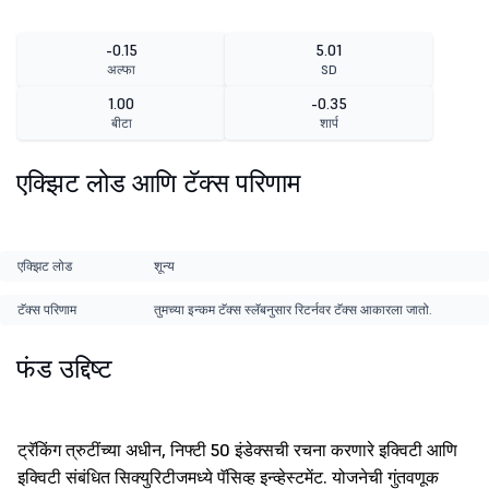
-0.15
5.01
अल्फा
SD
1.00
-0.35
बीटा
शार्प
एक्झिट लोड आणि टॅक्स परिणाम
एक्झिट लोड
शून्य
टॅक्स परिणाम
तुमच्या इन्कम टॅक्स स्लॅबनुसार रिटर्नवर टॅक्स आकारला जातो.
फंड उद्दिष्ट
ट्रॅकिंग त्रुटींच्या अधीन, निफ्टी 50 इंडेक्सची रचना करणारे इक्विटी आणि
इक्विटी संबंधित सिक्युरिटीजमध्ये पॅसिव्ह इन्व्हेस्टमेंट. योजनेची गुंतवणूक