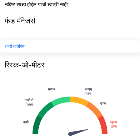
उद्दिष्ट साध्य होईल याची खात्री नाही.
फंड मॅनेजर्स
तन्वी कचेरिया
रिस्क-ओ-मीटर
मध्यम
मध्यम
उच्च
कमी ते
उच्च
मध्यम
कमी
खूपच
उच्च