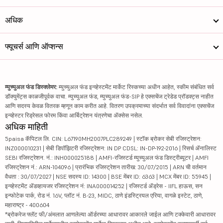
अधिक
फ्यूचर्स आणि ऑप्शन्स
म्युच्युअल फंड डिस्क्लेमर:
म्युच्युअल फंड इन्व्हेस्टमेंट मार्केट रिस्कच्या अधीन आहेत, स्कीम संबंधित सर्व
डॉक्युमेंट्स काळजीपूर्वक वाचा. म्युच्युअल फंड, म्युच्युअल फंड-SIP हे एक्सचेंज ट्रेडेड प्रॉडक्ट्स नाहीत
आणि सदस्य केवळ वितरक म्हणून काम करीत आहे. वितरण उपक्रमाच्या संदर्भात सर्व विवादांना एक्सचेंज
इन्व्हेस्टर रिड्रेसल फोरम किंवा आर्बिट्रेशन यंत्रणेचा ॲक्सेस नसेल.
अधिक माहिती
5paisa कॅपिटल लि. CIN: L67190MH2007PLC289249 | स्टॉक ब्रोकर सेबी रजिस्ट्रेशन:
INZ000010231 | सेबी डिपॉझिटरी रजिस्ट्रेशन: IN DP CDSL: IN-DP-192-2016 | रिसर्च ॲनालिस्ट
SEBI रजिस्ट्रेशन. नं.: INH000025188 | AMFI-रजिस्टर्ड म्युच्युअल फंड डिस्ट्रीब्यूटर | AMFI
रजिस्ट्रेशन नं.: ARN-104096 | प्रारंभिक रजिस्ट्रेशन तारीख: 30/07/2015 | ARN ची वर्तमान
वैधता : 30/07/2027 | NSE सदस्य ID: 14300 | BSE मेंबर ID: 6363 | MCX मेंबर ID: 55945 |
इन्व्हेस्टमेंट ॲडव्हायजर रजिस्ट्रेशन नं: INA000014252 | रजिस्टर्ड ॲड्रेस - IIFL हाऊस, सन
इन्फोटेक पार्क, रोड नं. 16V, प्लॉट नं. B-23, MIDC, ठाणे इंडस्ट्रियल एरिया, वागळे इस्टेट, ठाणे,
महाराष्ट्र - 400604
*ब्रोकरेज फ्लॅट फी/अंमलात आणलेल्या ऑर्डरच्या आधारावर आकारले जाईल आणि टक्केवारी आधारावर