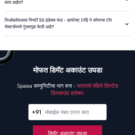
काय आहेत?
जिओब्लॅकआक निफ्टी 50 इंडेक्स फंड - डायरेक्ट (जी) ने कोणत्या टॉप
सेक्टर्समध्ये गुंतवणूक केली आहे?
मोफत डिमॅट अकाउंट उघडा
5paisa कम्युनिटीचा भाग बना -
भारताचे पहिले लिस्टेड
डिस्काउंट ब्रोकर.
+91
डिमॅट अकाउंट उघडा