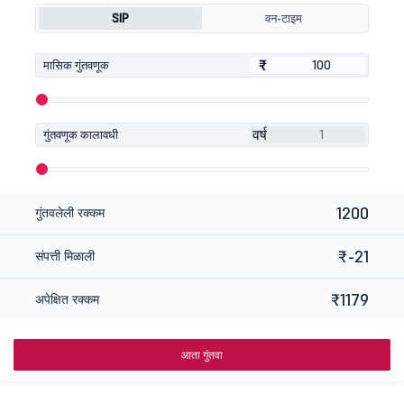
SIP
वन-टाइम
₹
₹
मासिक गुंतवणूक
वर्ष
गुंतवणूक कालावधी
1200
गुंतवलेली रक्कम
₹-21
संपत्ती मिळाली
₹1179
अपेक्षित रक्कम
आता गुंतवा