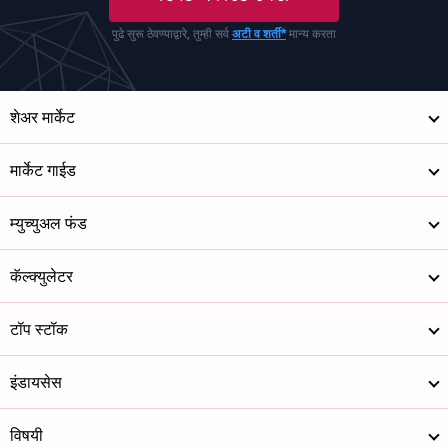
पुढे सुरू ठेवण्याद्वारे, तुम्ही सर्व
अटी व शर्ती*
मान्य करता
शेअर मार्केट
मार्केट गाईड
म्युच्युअल फंड
कॅल्क्युलेटर
टॉप स्टॉक
इंडायसेस
विषयी