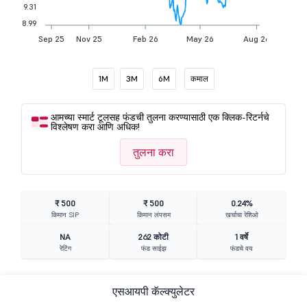
9.31
8.99
Sep 25
Nov 25
Feb 26
May 26
Aug 26
1M
3M
6M
कमाल
आमच्या स्मार्ट टूलसह फंडची तुलना करण्यासाठी एक क्लिक-रिटर्नचे
विश्लेषण करा आणि अधिक!
तुलना करा
₹ 500
₹ 500
0.24%
किमान SIP
किमान लंपसम
खर्चाचा रेशिओ
NA
262 कोटी
1 वर्षे
रेटिंग
फंड साईझ
फंडचे वय
एसआयपी कॅल्क्युलेटर