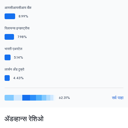
आयसीआयसीआय बँक
8.99%
रिलायन्स इन्डस्ट्रीस
7.98%
भारती एअरटेल
5.14%
लार्सन अँड टुब्रो
4.43%
सर्व पाहा
62.31%
ॲडव्हान्स रेशिओ