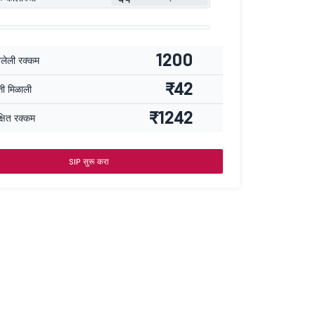
1200
वलेली रक्कम
₹42
्ती मिळाली
₹1242
्षित रक्कम
SIP सुरू करा