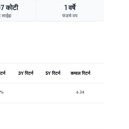
7 कोटी
1 वर्षे
ड साईझ
फंडचे वय
टर्न
3Y रिटर्न
5Y रिटर्न
कमाल रिटर्न
6%
6.34