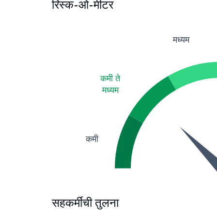
रिस्क-ओ-मीटर
मध्यम
कमी ते
मध्यम
कमी
सहकर्मींची तुलना