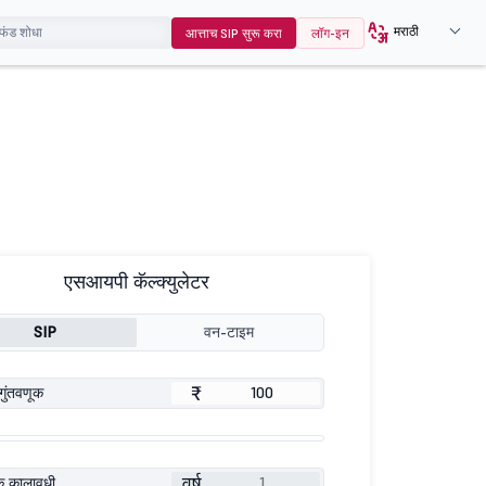
मराठी
आत्ताच SIP सुरू करा
लॉग-इन
एसआयपी कॅल्क्युलेटर
SIP
वन-टाइम
₹
गुंतवणूक
वर्ष
ूक कालावधी