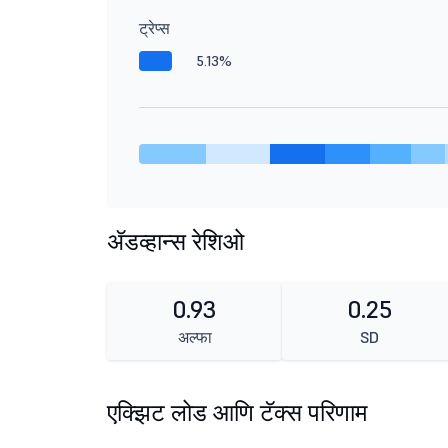
ट्रेप्स
5.13%
ॲडव्हान्स रेशिओ
0.93
0.25
अल्फा
SD
एक्झिट लोड आणि टॅक्स परिणाम