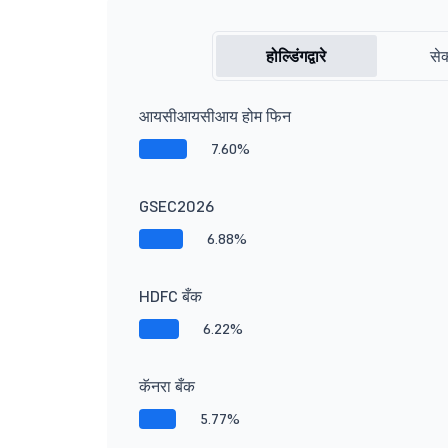
होल्डिंगद्वारे
सेक
आयसीआयसीआय होम फिन
7.60%
GSEC2026
6.88%
HDFC बँक
6.22%
कॅनरा बँक
5.77%