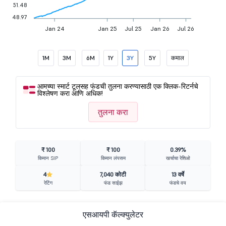
51.48
48.97
Jan 24
Jan 25
Jul 25
Jan 26
Jul 26
1M
3M
6M
1Y
3Y
5Y
कमाल
आमच्या स्मार्ट टूलसह फंडची तुलना करण्यासाठी एक क्लिक-रिटर्नचे
विश्लेषण करा आणि अधिक!
तुलना करा
₹ 100
₹ 100
0.39%
किमान SIP
किमान लंपसम
खर्चाचा रेशिओ
4
7,040 कोटी
13 वर्षे
रेटिंग
फंड साईझ
फंडचे वय
एसआयपी कॅल्क्युलेटर