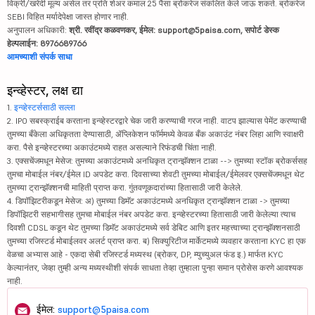
विक्री/खरेदी मूल्य असेल तर प्रति शेअर कमाल 25 पैसा ब्रोकरेज संकलित केले जाऊ शकते. ब्रोकरेज
SEBI विहित मर्यादेपेक्षा जास्त होणार नाही.
अनुपालन अधिकारी:
श्री. रवींद्र कळवणकर, ईमेल: support@5paisa.com, सपोर्ट डेस्क
हेल्पलाईन: 8976689766
आमच्याशी संपर्क साधा
इन्व्हेस्टर, लक्ष द्या
1.
इन्व्हेस्टर्ससाठी सल्ला
2. IPO सबस्क्राईब करताना इन्व्हेस्टरद्वारे चेक जारी करण्याची गरज नाही. वाटप झाल्यास पेमेंट करण्याची
तुमच्या बँकेला अधिकृतता देण्यासाठी, ॲप्लिकेशन फॉर्ममध्ये केवळ बँक अकाउंट नंबर लिहा आणि स्वाक्षरी
करा. पैसे इन्व्हेस्टरच्या अकाउंटमध्ये राहत असल्याने रिफंडची चिंता नाही.
3. एक्सचेंजमधून मेसेज: तुमच्या अकाउंटमध्ये अनधिकृत ट्रान्झॅक्शन टाळा --> तुमच्या स्टॉक ब्रोकर्ससह
तुमचा मोबाईल नंबर/ईमेल ID अपडेट करा. दिवसाच्या शेवटी तुमच्या मोबाईल/ईमेलवर एक्सचेंजमधून थेट
तुमच्या ट्रान्झॅक्शनची माहिती प्राप्त करा. गुंतवणूकदारांच्या हितासाठी जारी केलेले.
4. डिपॉझिटरीकडून मेसेज: अ) तुमच्या डिमॅट अकाउंटमध्ये अनधिकृत ट्रान्झॅक्शन टाळा -> तुमच्या
डिपॉझिटरी सहभागीसह तुमचा मोबाईल नंबर अपडेट करा. इन्व्हेस्टरच्या हितासाठी जारी केलेल्या त्याच
दिवशी CDSL कडून थेट तुमच्या डिमॅट अकाउंटमध्ये सर्व डेबिट आणि इतर महत्त्वाच्या ट्रान्झॅक्शनसाठी
तुमच्या रजिस्टर्ड मोबाईलवर अलर्ट प्राप्त करा. ब) सिक्युरिटीज मार्केटमध्ये व्यवहार करताना KYC हा एक
वेळचा अभ्यास आहे - एकदा सेबी रजिस्टर्ड मध्यस्थ (ब्रोकर, DP, म्युच्युअल फंड इ.) मार्फत KYC
केल्यानंतर, जेव्हा तुम्ही अन्य मध्यस्थीशी संपर्क साधता तेव्हा तुम्हाला पुन्हा समान प्रोसेस करणे आवश्यक
नाही.
ईमेल:
support@5paisa.com