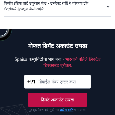
निप्पॉन इंडिया शॉर्ट ड्युरेशन फंड - डायरेक्ट (जी) ने कोणत्या टॉप
क्षेत्रांमध्ये गुंतवणूक केली आहे?
मोफत डिमॅट अकाउंट उघडा
5paisa कम्युनिटीचा भाग बना -
भारताचे पहिले लिस्टेड
डिस्काउंट ब्रोकर.
+91
डिमॅट अकाउंट उघडा
पुढे सुरू ठेवण्याद्वारे, तुम्ही सर्व
अटी व शर्ती*
मान्य करता