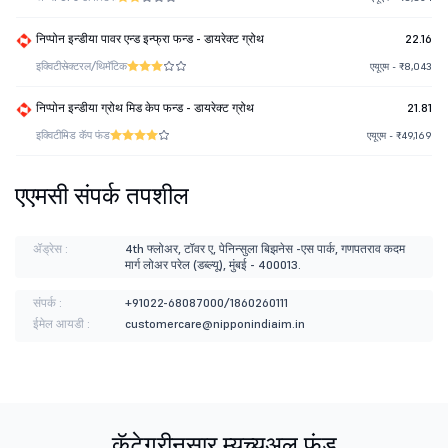
निप्पोन इन्डीया पावर एन्ड इन्फ्रा फन्ड - डायरेक्ट ग्रोथ
22.16
इक्विटी
सेक्टरल/थिमॅटिक
एयूएम - ₹8,043
निप्पोन इन्डीया ग्रोथ मिड केप फन्ड - डायरेक्ट ग्रोथ
21.81
इक्विटी
मिड कॅप फंड
एयूएम - ₹49,169
एएमसी संपर्क तपशील
ॲड्रेस :
4th फ्लोअर, टॉवर ए, पेनिन्सुला बिझनेस -एस पार्क, गणपतराव कदम
मार्ग लोअर परेल (डब्ल्यू), मुंबई - 400013.
संपर्क :
+91022-68087000/1860260111
ईमेल आयडी :
customercare@nipponindiaim.in
कॅटेगरीनुसार म्युच्युअल फंड