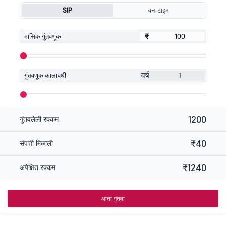
SIP
वन-टाइम
₹
₹
मासिक गुंतवणूक
वर्ष
गुंतवणूक कालावधी
1200
गुंतवलेली रक्कम
₹40
संपत्ती मिळाली
₹1240
अपेक्षित रक्कम
आता गुंतवा