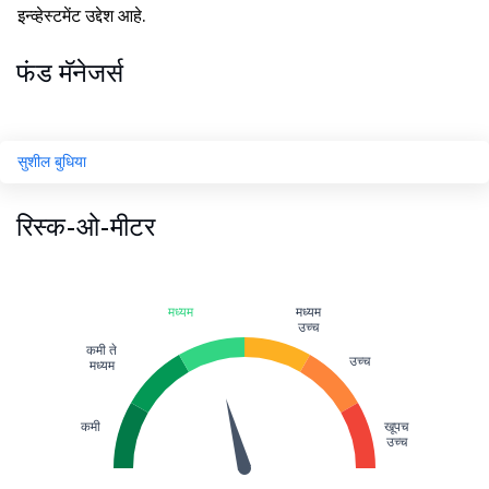
इन्व्हेस्टमेंट उद्देश आहे.
फंड मॅनेजर्स
सुशील बुधिया
रिस्क-ओ-मीटर
मध्यम
मध्यम
उच्च
कमी ते
उच्च
मध्यम
कमी
खूपच
उच्च