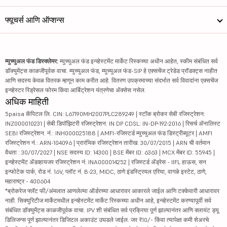
फ्यूचर्स आणि ऑप्शन्स
म्युच्युअल फंड डिस्क्लेमर:
म्युच्युअल फंड इन्व्हेस्टमेंट मार्केट रिस्कच्या अधीन आहेत, स्कीम संबंधित सर्व
डॉक्युमेंट्स काळजीपूर्वक वाचा. म्युच्युअल फंड, म्युच्युअल फंड-SIP हे एक्सचेंज ट्रेडेड प्रॉडक्ट्स नाहीत
आणि सदस्य केवळ वितरक म्हणून काम करीत आहे. वितरण उपक्रमाच्या संदर्भात सर्व विवादांना एक्सचेंज
इन्व्हेस्टर रिड्रेसल फोरम किंवा आर्बिट्रेशन यंत्रणेचा ॲक्सेस नसेल.
अधिक माहिती
5paisa कॅपिटल लि. CIN: L67190MH2007PLC289249 | स्टॉक ब्रोकर सेबी रजिस्ट्रेशन:
INZ000010231 | सेबी डिपॉझिटरी रजिस्ट्रेशन: IN DP CDSL: IN-DP-192-2016 | रिसर्च ॲनालिस्ट
SEBI रजिस्ट्रेशन. नं.: INH000025188 | AMFI-रजिस्टर्ड म्युच्युअल फंड डिस्ट्रीब्यूटर | AMFI
रजिस्ट्रेशन नं.: ARN-104096 | प्रारंभिक रजिस्ट्रेशन तारीख: 30/07/2015 | ARN ची वर्तमान
वैधता : 30/07/2027 | NSE सदस्य ID: 14300 | BSE मेंबर ID: 6363 | MCX मेंबर ID: 55945 |
इन्व्हेस्टमेंट ॲडव्हायजर रजिस्ट्रेशन नं: INA000014252 | रजिस्टर्ड ॲड्रेस - IIFL हाऊस, सन
इन्फोटेक पार्क, रोड नं. 16V, प्लॉट नं. B-23, MIDC, ठाणे इंडस्ट्रियल एरिया, वागळे इस्टेट, ठाणे,
महाराष्ट्र - 400604
*ब्रोकरेज फ्लॅट फी/अंमलात आणलेल्या ऑर्डरच्या आधारावर आकारले जाईल आणि टक्केवारी आधारावर
नाही. सिक्युरिटीज मार्केटमधील इन्व्हेस्टमेंट मार्केट रिस्कच्या अधीन आहे, इन्व्हेस्टमेंट करण्यापूर्वी सर्व
संबंधित डॉक्युमेंट्स काळजीपूर्वक वाचा. IPV शी संबंधित सर्व प्रक्रिया पूर्ण झाल्यानंतर आणि क्लायंट ड्यू
डिलिजन्स पूर्ण झाल्यानंतर डिजिटल अकाउंट उघडले जाईल. जर ₹10/- किंवा त्यापेक्षा कमी शेअरचे