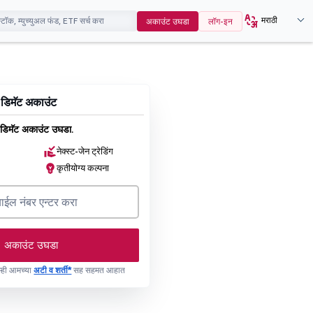
मराठी
अकाउंट उघडा
लॉग-इन
 डिमॅट अकाउंट
डिमॅट अकाउंट उघडा.
नेक्स्ट-जेन ट्रेडिंग
कृतीयोग्य कल्पना
अकाउंट उघडा
 तुम्ही आमच्या
अटी व शर्ती*
सह सहमत आहात