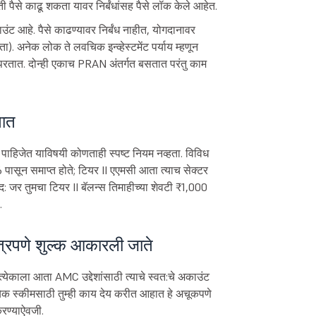
ती पैसे काढू शकता यावर निर्बंधांसह पैसे लॉक केले आहेत.
ाउंट आहे. पैसे काढण्यावर निर्बंध नाहीत, योगदानावर
ा). अनेक लोक ते लवचिक इन्व्हेस्टमेंट पर्याय म्हणून
ापरतात. दोन्ही एकाच PRAN अंतर्गत बसतात परंतु काम
तात
 पाहिजेत याविषयी कोणताही स्पष्ट नियम नव्हता. विविध
 पासून समाप्त होते; टियर II एएमसी आता त्याच सेक्टर
: जर तुमचा टियर II बॅलन्स तिमाहीच्या शेवटी ₹1,000
.
त्रपणे शुल्क आकारली जाते
ेकाला आता AMC उद्देशांसाठी त्याचे स्वत:चे अकाउंट
रत्येक स्कीमसाठी तुम्ही काय देय करीत आहात हे अचूकपणे
करण्याऐवजी.