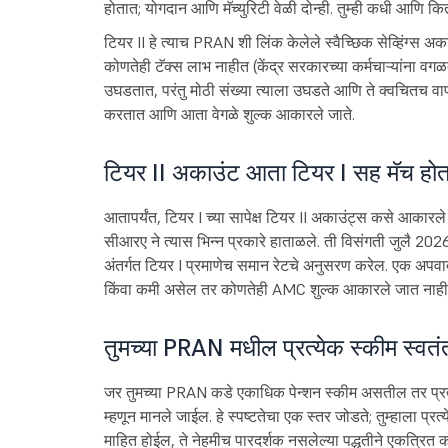
होतात; योगदान आणि मॅच्युरिटी वेळी दोन्ही. तुम्ही कधी आणि कि
टियर II हे त्याच PRAN शी लिंक केलेले स्वैच्छिक सेव्हिंग्स अक
कोणतेही टॅक्स लाभ नाहीत (केंद्र सरकारच्या कर्मचाऱ्यांना वगळत
उघडतात, परंतु मोठी संख्या त्याला उघडते आणि ते क्वचितच व
करतात आणि आता वेगळे शुल्क आकारले जाते.
टियर II अकाउंट आता टियर I सह मॅच हो
आतापर्यंत, टियर I च्या सापेक्ष टियर II अकाउंट्स कसे आकारले
सीआरए ने त्यास भिन्न प्रकारे हाताळले. ती विसंगती जुलै 2026
अंतर्गत टियर I प्रमाणेच समान रेटचे अनुसरण करेल. एक अपवाद
किंवा कमी असेल तर कोणतेही AMC शुल्क आकारले जात नाही
तुमच्या PRAN मधील प्रत्येक स्कीम स्वतं
जर तुमच्या PRAN कडे एकाधिक पेन्शन स्कीम असतील तर प्रत्य
म्हणून मानले जाईल. हे स्पष्टतेचा एक स्तर जोडते; तुम्हाला प्
माहित होईल, ते नेहमीच पारदर्शक नसलेल्या पद्धतीने एकत्रित 