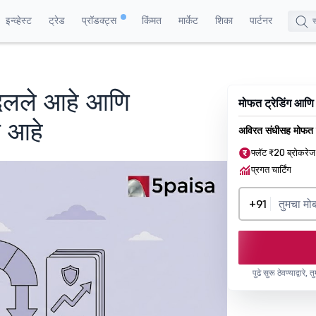
इन्व्हेस्ट
ट्रेड
प्रॉडक्ट्स
किंमत
मार्केट
शिका
पार्टनर
बदलले आहे आणि
मोफत ट्रेडिंग आणि
य आहे
अविरत संधीसह मोफत 
फ्लॅट ₹20 ब्रोकरेज
प्रगत चार्टिंग
+91
पुढे सुरू ठेवण्याद्वारे,