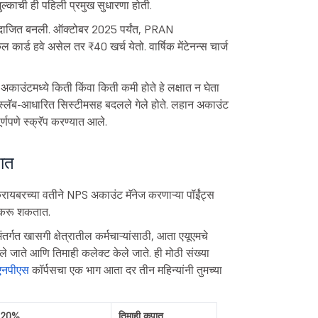
ुल्काची ही पहिली प्रमुख सुधारणा होती.
अंदाजित बनली. ऑक्टोबर 2025 पर्यंत, PRAN
ार्ड हवे असेल तर ₹40 खर्च येतो. वार्षिक मेंटेनन्स चार्ज
अकाउंटमध्ये किती किंवा किती कमी होते हे लक्षात न घेता
 स्लॅब-आधारित सिस्टीमसह बदलले गेले होते. लहान अकाउंट
्णपणे स्क्रॅप करण्यात आले.
तात
रायबरच्या वतीने NPS अकाउंट मॅनेज करणाऱ्या पॉईंट्स
 करू शकतात.
र्गत खासगी क्षेत्रातील कर्मचाऱ्यांसाठी, आता एयूएमचे
ले जाते आणि तिमाही कलेक्ट केले जाते. ही मोठी संख्या
एनपीएस
कॉर्पसचा एक भाग आता दर तीन महिन्यांनी तुमच्या
0.20%
तिमाही कपात