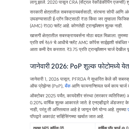
लागू झाले. 2020 पासून CRA (सेंट्रल रेकॉर्डकीपिंग एजन्सी) श
सरकारी क्षेत्रातील सबस्क्रायबर्ससाठी, संरचना सोपी आणि 
उघडण्यासाठी ई-प्रॅन किटसाठी ₹18 किंवा जर तुम्हाला फिजिकल क
(AMC) ₹100 फ्लॅट आहे. कोणतेही ट्रान्झॅक्शन शुल्क नाही.
खासगी क्षेत्रातील सबस्क्रायबर्सना मोठा बदल मिळाला. तुमच्या 
प्रति वर्ष ₹69 चे आधीचे फ्लॅट AMC कॉर्पस साईझशी संबंधित
आता कमी देय करतात. ₹3.75 प्रति ट्रान्झॅक्शन चार्ज देखील पूर
जानेवारी 2026: PoP शुल्क फोटोमध्ये ये
जानेवारी 1, 2026 पासून, PFRDA ने सुधारित केले की सबस्क्
ऑफ प्रेझेन्स (PoP),
बँक
आणि फायनान्शियल फर्म काय चार्ज
ऑक्टोबर 2025 पर्यंत, कायदेशीर संस्था (सरकार व्यतिरिक्त) अंत
0.20% वार्षिक शुल्क आकारले जाते. हे एनएव्हीद्वारे ॲडजस्ट के
नाही, परंतु ती अस्तित्वात आहे हे जाणून घेणे योग्य आहे. तुमच्या
पॉपद्वारे अकाउंट सर्व्हिसिंगच्या खर्चात जात आहे.
तुमचा NPS कॉर्पस (₹)
वार्षिक पॉप चार्ज @ 