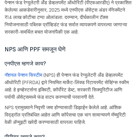
पेन्शन फंड रेग्युलेटरी अँड डेव्हलपमेंट ऑथोरिटी (पीएफआरडीए) ने प्रकाशित
केलेल्या आकडेवारीनुसार, 2025 मध्ये एनपीएस ॲसेट्स अंडर मॅनेजमेंटने
₹14 लाख कोटीचा टप्पा ओलांडला. दरम्यान, दीर्घकालीन टॅक्स
नियोजनासाठी पब्लिक प्रॉव्हिडंट फंड सर्वात व्यापकपणे वापरल्या जाणाऱ्या
सरकारी-समर्थित बचत योजनांपैकी एक आहे.
NPS आणि PPF समजून घेणे
एनपीएस म्हणजे काय?
नॅशनल पेन्शन सिस्टीम
(NPS) ही पेन्शन फंड रेग्युलेटरी अँड डेव्हलपमेंट
ऑथोरिटी (PFRDA) द्वारे नियमित मार्केट-लिंक्ड रिटायरमेंट सेव्हिंग्स स्कीम
आहे. हे इन्व्हेस्टर्सना इक्विटी, कॉर्पोरेट डेब्ट, सरकारी सिक्युरिटीज आणि
पर्यायी ॲसेट्समध्ये फंड वाटप करण्याची परवानगी देते.
NPS प्रामुख्याने निवृत्ती जमा होण्यासाठी डिझाईन केलेले आहे. आंशिक
विद्ड्रॉल प्रतिबंधित आहेत आणि कॉर्पसचा एक भाग सामान्यपणे मॅच्युरिटी
वेळी ॲन्युइटी खरेदी करण्यासाठी वापरला पाहिजे.
पीपीएफ म्हणजे काय?