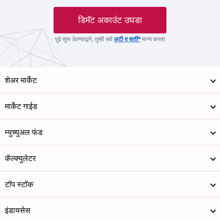
डिमॅट अकाउंट उघडा
पुढे सुरू ठेवण्याद्वारे, तुम्ही सर्व
अटी व शर्ती*
मान्य करता
शेअर मार्केट
मार्केट गाईड
म्युच्युअल फंड
कॅल्क्युलेटर
टॉप स्टॉक
इंडायसेस