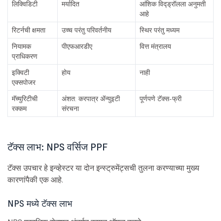
लिक्विडिटी
मर्यादित
आंशिक विद्ड्रॉलला अनुमती
आहे
रिटर्नची क्षमता
उच्च परंतु परिवर्तनीय
स्थिर परंतु मध्यम
नियामक
पीएफआरडीए
वित्त मंत्रालय
प्राधिकरण
इक्विटी
होय
नाही
एक्सपोजर
मॅच्युरिटीची
अंशत: करपात्र ॲन्युइटी
पूर्णपणे टॅक्स-फ्री
रक्कम
संरचना
टॅक्स लाभ: NPS वर्सिज PPF
टॅक्स उपचार हे इन्व्हेस्टर या दोन इन्स्ट्रुमेंट्सची तुलना करण्याच्या मुख्य
कारणांपैकी एक आहे.
NPS मध्ये टॅक्स लाभ