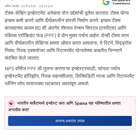
अंतिम अपडेट: 20 मे 2026 - 02:24 pm
टॅक्स-सेव्हिंग इन्व्हेस्टमेंट अनेकदा दोन उद्देशांची पूर्तता करतात: टॅक्स योग्य
इन्कम कमी करणे आणि दीर्घकालीन संपत्ती निर्माण करणे. इन्कम टॅक्स
कायद्याच्या कलम 80 सी अंतर्गत नॅशनल पेन्शन सिस्टम (एनपीएस) आणि
पब्लिक प्रॉव्हिडंट फंड (PPF) हे दोन मुख्य पर्याय आहेत. दोन्ही टॅक्स लाभ
आणि दीर्घकालीन सेव्हिंग्स क्षमता ऑफर करत असताना, ते रिटर्न, विद्ड्रॉल
नियम, रिस्क एक्सपोजर आणि रिटायरमेंट योग्यतेच्या बाबतीत भिन्नपणे
संरचित केले जातात.
NPS वर्सिज PPF ची तुलना करणाऱ्या इन्व्हेस्टरसाठी, चांगला पर्याय
इन्व्हेस्टमेंट हॉरिझॉन, रिस्क सहनशीलता, लिक्विडिटी गरजा आणि रिटायरमेंट
प्लॅनिंग ध्येय यासारख्या घटकांवर अवलंबून असतो.
भारतीय मार्केटमध्ये इन्व्हेस्ट करा आणि 5paisa सह भविष्यातील क्षमता
अनलॉक करा!
आत्ताच अकाउंट उघडा