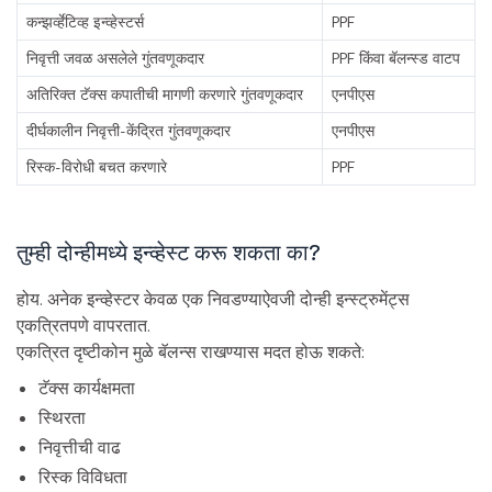
कन्झर्व्हेटिव्ह इन्व्हेस्टर्स
PPF
निवृत्ती जवळ असलेले गुंतवणूकदार
PPF किंवा बॅलन्स्ड वाटप
अतिरिक्त टॅक्स कपातीची मागणी करणारे गुंतवणूकदार
एनपीएस
दीर्घकालीन निवृत्ती-केंद्रित गुंतवणूकदार
एनपीएस
रिस्क-विरोधी बचत करणारे
PPF
तुम्ही दोन्हीमध्ये इन्व्हेस्ट करू शकता का?
होय. अनेक इन्व्हेस्टर केवळ एक निवडण्याऐवजी दोन्ही इन्स्ट्रुमेंट्स
एकत्रितपणे वापरतात.
एकत्रित दृष्टीकोन मुळे बॅलन्स राखण्यास मदत होऊ शकते:
टॅक्स कार्यक्षमता
स्थिरता
निवृत्तीची वाढ
रिस्क विविधता