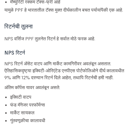
मॅच्युरिटी रक्कम टॅक्स-फ्री आहे
यामुळे PPF हे भारतातील टॅक्स मुक्त दीर्घकालीन बचत पर्यायांपैकी एक आहे.
रिटर्नची तुलना
NPS वर्सिज PPF तुलनेत रिटर्न हे सर्वात मोठे फरक आहे.
NPS रिटर्न
NPS रिटर्न ॲसेट वाटप आणि मार्केट कामगिरीवर अवलंबून असतात.
ऐतिहासिकदृष्ट्या इक्विटी-ओरिएंटेड एनपीएस पोर्टफोलिओने दीर्घ कालावधीत
9% आणि 12% दरम्यान रिटर्न दिले आहेत, तथापि रिटर्नची हमी नाही.
अंतिम कॉर्पस यावर अवलंबून असते:
इक्विटी वाटप
फंड मॅनेजर परफॉर्मन्स
मार्केट सायकल
गुंतवणूकीचा कालावधी