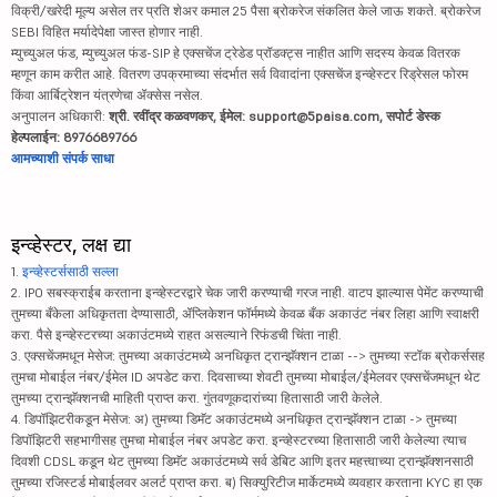
विक्री/खरेदी मूल्य असेल तर प्रति शेअर कमाल 25 पैसा ब्रोकरेज संकलित केले जाऊ शकते. ब्रोकरेज
SEBI विहित मर्यादेपेक्षा जास्त होणार नाही.
म्युच्युअल फंड, म्युच्युअल फंड-SIP हे एक्सचेंज ट्रेडेड प्रॉडक्ट्स नाहीत आणि सदस्य केवळ वितरक
म्हणून काम करीत आहे. वितरण उपक्रमाच्या संदर्भात सर्व विवादांना एक्सचेंज इन्व्हेस्टर रिड्रेसल फोरम
किंवा आर्बिट्रेशन यंत्रणेचा ॲक्सेस नसेल.
अनुपालन अधिकारी:
श्री. रवींद्र कळवणकर, ईमेल: support@5paisa.com, सपोर्ट डेस्क
हेल्पलाईन: 8976689766
आमच्याशी संपर्क साधा
इन्व्हेस्टर, लक्ष द्या
1.
इन्व्हेस्टर्ससाठी सल्ला
2. IPO सबस्क्राईब करताना इन्व्हेस्टरद्वारे चेक जारी करण्याची गरज नाही. वाटप झाल्यास पेमेंट करण्याची
तुमच्या बँकेला अधिकृतता देण्यासाठी, ॲप्लिकेशन फॉर्ममध्ये केवळ बँक अकाउंट नंबर लिहा आणि स्वाक्षरी
करा. पैसे इन्व्हेस्टरच्या अकाउंटमध्ये राहत असल्याने रिफंडची चिंता नाही.
3. एक्सचेंजमधून मेसेज: तुमच्या अकाउंटमध्ये अनधिकृत ट्रान्झॅक्शन टाळा --> तुमच्या स्टॉक ब्रोकर्ससह
तुमचा मोबाईल नंबर/ईमेल ID अपडेट करा. दिवसाच्या शेवटी तुमच्या मोबाईल/ईमेलवर एक्सचेंजमधून थेट
तुमच्या ट्रान्झॅक्शनची माहिती प्राप्त करा. गुंतवणूकदारांच्या हितासाठी जारी केलेले.
4. डिपॉझिटरीकडून मेसेज: अ) तुमच्या डिमॅट अकाउंटमध्ये अनधिकृत ट्रान्झॅक्शन टाळा -> तुमच्या
डिपॉझिटरी सहभागीसह तुमचा मोबाईल नंबर अपडेट करा. इन्व्हेस्टरच्या हितासाठी जारी केलेल्या त्याच
दिवशी CDSL कडून थेट तुमच्या डिमॅट अकाउंटमध्ये सर्व डेबिट आणि इतर महत्त्वाच्या ट्रान्झॅक्शनसाठी
तुमच्या रजिस्टर्ड मोबाईलवर अलर्ट प्राप्त करा. ब) सिक्युरिटीज मार्केटमध्ये व्यवहार करताना KYC हा एक