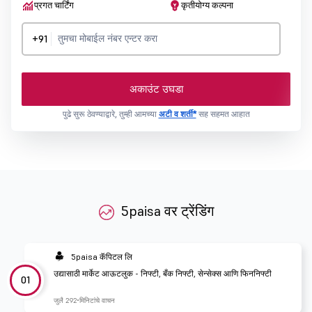
प्रगत चार्टिंग
कृतीयोग्य कल्पना
+91
अकाउंट उघडा
पुढे सुरू ठेवण्याद्वारे, तुम्ही आमच्या
अटी व शर्ती*
सह सहमत आहात
5paisa वर ट्रेंडिंग
5paisa कॅपिटल लि
उद्यासाठी मार्केट आऊटलुक - निफ्टी, बँक निफ्टी, सेन्सेक्स आणि फिननिफ्टी
01
जुलै 29
2 मिनिटांचे वाचन