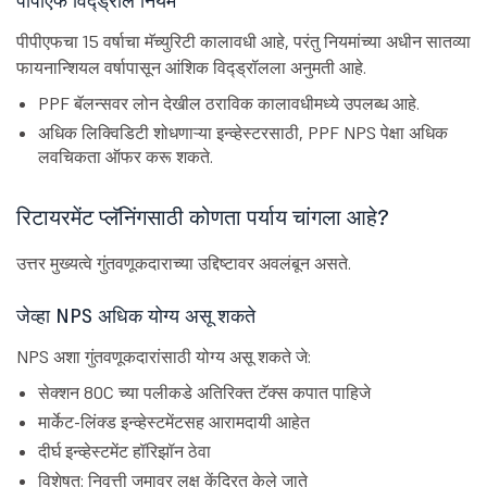
पीपीएफ विद्ड्रॉल नियम
पीपीएफचा 15 वर्षाचा मॅच्युरिटी कालावधी आहे, परंतु नियमांच्या अधीन सातव्या
फायनान्शियल वर्षापासून आंशिक विद्ड्रॉलला अनुमती आहे.
PPF बॅलन्सवर लोन देखील ठराविक कालावधीमध्ये उपलब्ध आहे.
अधिक लिक्विडिटी शोधणाऱ्या इन्व्हेस्टरसाठी, PPF NPS पेक्षा अधिक
लवचिकता ऑफर करू शकते.
रिटायरमेंट प्लॅनिंगसाठी कोणता पर्याय चांगला आहे?
उत्तर मुख्यत्वे गुंतवणूकदाराच्या उद्दिष्टावर अवलंबून असते.
जेव्हा NPS अधिक योग्य असू शकते
NPS अशा गुंतवणूकदारांसाठी योग्य असू शकते जे:
सेक्शन 80C च्या पलीकडे अतिरिक्त टॅक्स कपात पाहिजे
मार्केट-लिंक्ड इन्व्हेस्टमेंटसह आरामदायी आहेत
दीर्घ इन्व्हेस्टमेंट हॉरिझॉन ठेवा
विशेषत: निवृत्ती जमावर लक्ष केंद्रित केले जाते