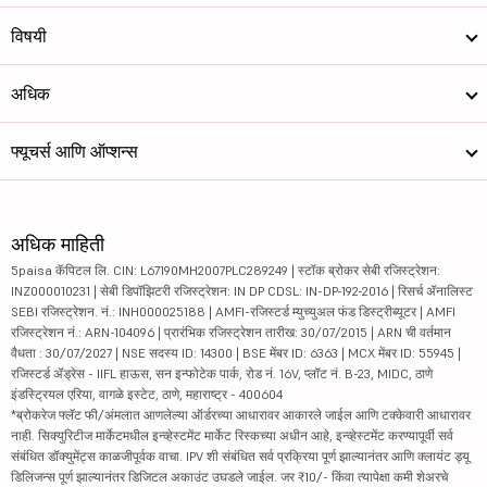
विषयी
अधिक
फ्यूचर्स आणि ऑप्शन्स
अधिक माहिती
5paisa कॅपिटल लि. CIN: L67190MH2007PLC289249 | स्टॉक ब्रोकर सेबी रजिस्ट्रेशन:
INZ000010231 | सेबी डिपॉझिटरी रजिस्ट्रेशन: IN DP CDSL: IN-DP-192-2016 | रिसर्च ॲनालिस्ट
SEBI रजिस्ट्रेशन. नं.: INH000025188 | AMFI-रजिस्टर्ड म्युच्युअल फंड डिस्ट्रीब्यूटर | AMFI
रजिस्ट्रेशन नं.: ARN-104096 | प्रारंभिक रजिस्ट्रेशन तारीख: 30/07/2015 | ARN ची वर्तमान
वैधता : 30/07/2027 | NSE सदस्य ID: 14300 | BSE मेंबर ID: 6363 | MCX मेंबर ID: 55945 |
रजिस्टर्ड ॲड्रेस - IIFL हाऊस, सन इन्फोटेक पार्क, रोड नं. 16V, प्लॉट नं. B-23, MIDC, ठाणे
इंडस्ट्रियल एरिया, वागळे इस्टेट, ठाणे, महाराष्ट्र - 400604
*ब्रोकरेज फ्लॅट फी/अंमलात आणलेल्या ऑर्डरच्या आधारावर आकारले जाईल आणि टक्केवारी आधारावर
नाही. सिक्युरिटीज मार्केटमधील इन्व्हेस्टमेंट मार्केट रिस्कच्या अधीन आहे, इन्व्हेस्टमेंट करण्यापूर्वी सर्व
संबंधित डॉक्युमेंट्स काळजीपूर्वक वाचा. IPV शी संबंधित सर्व प्रक्रिया पूर्ण झाल्यानंतर आणि क्लायंट ड्यू
डिलिजन्स पूर्ण झाल्यानंतर डिजिटल अकाउंट उघडले जाईल. जर ₹10/- किंवा त्यापेक्षा कमी शेअरचे