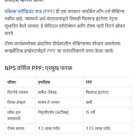
पब्लिक प्रॉव्हिडंट फंड
(PPF) ही एक सरकार-समर्थित लाँग-टर्म सेव्हिंग्स
स्कीम आहे, ज्यामध्ये अर्थ मंत्रालयाद्वारे तिमाही फिक्स्ड इंटरेस्ट रेट्स
सुधारित केले जातात. हे कॅपिटल प्रोटेक्शन आणि टॅक्स-फ्री रिटर्न ऑफर
करते.
टॅक्स कार्यक्षमतेसह अंदाजित दीर्घकालीन सेव्हिंग्सच्या शोधात असलेल्या
कन्झर्वेटिव्ह इन्व्हेस्टर्सद्वारे PPF चा पारंपारिकपणे वापर केला जातो.
NPS वर्सिज PPF: प्रमुख फरक
फीचर
एनपीएस
PPF
रिटर्नचे स्वरूप
मार्केट-लिंक्ड
फिक्स्ड इंटरेस्ट
रिस्क लेव्हल
मध्यम ते जास्त
कमी
लॉक-इन
निवृत्तीपर्यंत (अटींसह)
15 वर्षे
कालावधी
टॅक्स कपात
₹ 2 लाख पर्यंत
₹ 1.5 लाख पर्यंत