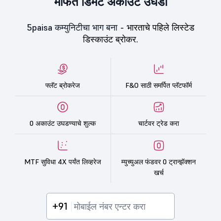
मोफत डिमॅट अकाउंट उघडा
5paisa कम्युनिटीचा भाग बना -
भारताचे पहिले लिस्टेड
डिस्काउंट ब्रोकर.
फ्लॅट ब्रोकरेज
F&O साठी समर्पित प्लॅटफॉर्म
0 अकाउंट उघडण्याचे शुल्क
चार्टवर ट्रेड करा
MTF सुविधा 4X पर्यंत लिव्हरेज
म्युच्युअल फंडवर 0 ट्रान्झॅक्शन
खर्च
+91