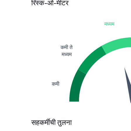
रिस्क-ओ-मीटर
मध्यम
कमी ते
मध्यम
कमी
सहकर्मींची तुलना