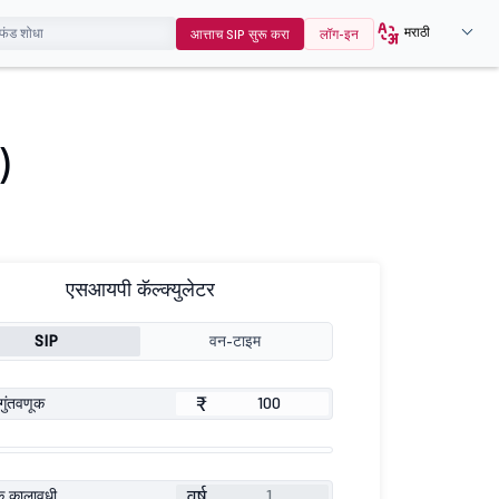
मराठी
आत्ताच SIP सुरू करा
लॉग-इन
)
एसआयपी कॅल्क्युलेटर
SIP
वन-टाइम
₹
गुंतवणूक
वर्ष
ूक कालावधी