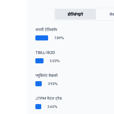
होल्डिंगद्वारे
सेक
भारती टेलिकॉम
7.89%
TBILL-182D
5.03%
ज्युबिलंट बेव्हको
3.93%
JTPM मेटल ट्रेड
3.65%