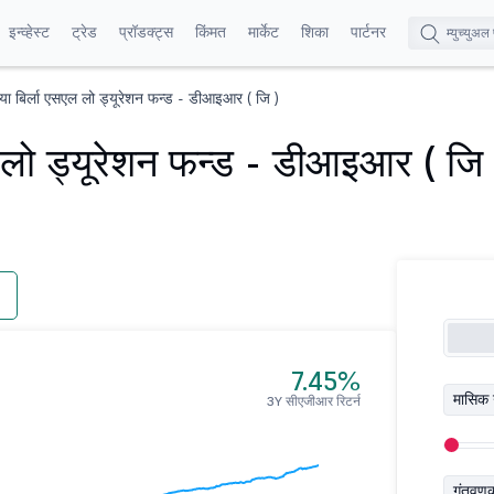
इन्व्हेस्ट
ट्रेड
प्रॉडक्ट्स
किंमत
मार्केट
शिका
पार्टनर
या बिर्ला एसएल लो ड्यूरेशन फन्ड - डीआइआर ( जि )
 लो ड्यूरेशन फन्ड - डीआइआर ( जि 
7.45%
मासिक 
3Y सीएजीआर रिटर्न
गुंतवण