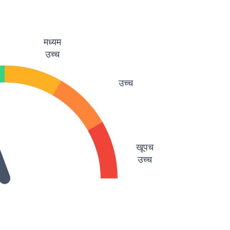
मध्यम
उच्च
उच्च
खूपच
उच्च