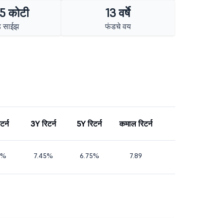
5 कोटी
13 वर्षे
ड साईझ
फंडचे वय
टर्न
3Y रिटर्न
5Y रिटर्न
कमाल रिटर्न
3%
7.45%
6.75%
7.89