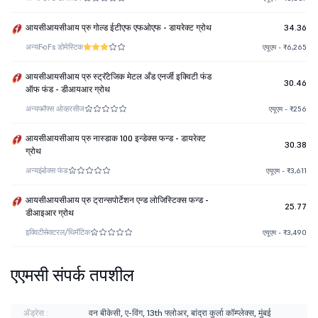
आयसीआयसीआय प्रु गोल्ड ईटीएफ एफओएफ - डायरेक्ट ग्रोथ
34.36
अन्य
FoFs डोमेस्टिक
एयूएम - ₹6,265
आयसीआयसीआय प्रु स्ट्रॅटेजिक मेटल अँड एनर्जी इक्विटी फंड
30.46
ऑफ फंड - डीआयआर ग्रोथ
अन्य
फॉफ्स ओव्हरसीज
एयूएम - ₹256
आयसीआयसीआय प्रु नास्डाक 100 इन्डेक्स फन्ड - डायरेक्ट
30.38
ग्रोथ
अन्य
इंडेक्स फंड
एयूएम - ₹3,611
आयसीआयसीआय प्रु ट्रान्सपोर्टेशन एन्ड लोजिस्टिक्स फन्ड -
25.77
डीआइआर ग्रोथ
इक्विटी
सेक्टरल/थिमॅटिक
एयूएम - ₹3,490
एएमसी संपर्क तपशील
ॲड्रेस :
वन बीकेसी, ए-विंग, 13th फ्लोअर, बांद्रा कुर्ला कॉम्प्लेक्स, मुंबई