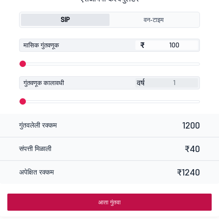
SIP
वन-टाइम
₹
₹
मासिक गुंतवणूक
वर्ष
गुंतवणूक कालावधी
1200
गुंतवलेली रक्कम
₹40
संपत्ती मिळाली
₹1240
अपेक्षित रक्कम
आता गुंतवा