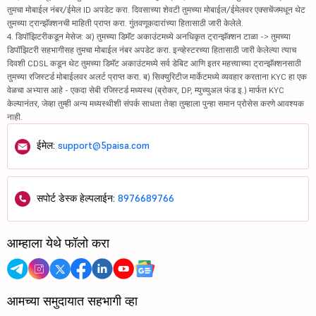
तुमचा मोबाईल नंबर/ईमेल ID अपडेट करा. दिवसाच्या शेवटी तुमच्या मोबाईल/ईमेलवर एक्सचेंजमधून थेट
तुमच्या ट्रान्झॅक्शनची माहिती प्राप्त करा. गुंतवणूकदारांच्या हितासाठी जारी केलेले.
4. डिपॉझिटरीकडून मेसेज: अ) तुमच्या डिमॅट अकाउंटमध्ये अनधिकृत ट्रान्झॅक्शन टाळा -> तुमच्या
डिपॉझिटरी सहभागीसह तुमचा मोबाईल नंबर अपडेट करा. इन्व्हेस्टरच्या हितासाठी जारी केलेल्या त्याच
दिवशी CDSL कडून थेट तुमच्या डिमॅट अकाउंटमध्ये सर्व डेबिट आणि इतर महत्त्वाच्या ट्रान्झॅक्शनसाठी
तुमच्या रजिस्टर्ड मोबाईलवर अलर्ट प्राप्त करा. ब) सिक्युरिटीज मार्केटमध्ये व्यवहार करताना KYC हा एक
वेळचा अभ्यास आहे - एकदा सेबी रजिस्टर्ड मध्यस्थ (ब्रोकर, DP, म्युच्युअल फंड इ.) मार्फत KYC
केल्यानंतर, जेव्हा तुम्ही अन्य मध्यस्थीशी संपर्क साधता तेव्हा तुम्हाला पुन्हा समान प्रोसेस करणे आवश्यक
नाही.
ईमेल:
support@5paisa.com
सपोर्ट डेस्क हेल्पलाईन:
8976689766
आम्हाला येथे फॉलो करा
आमच्या समुदायात सहभागी व्हा