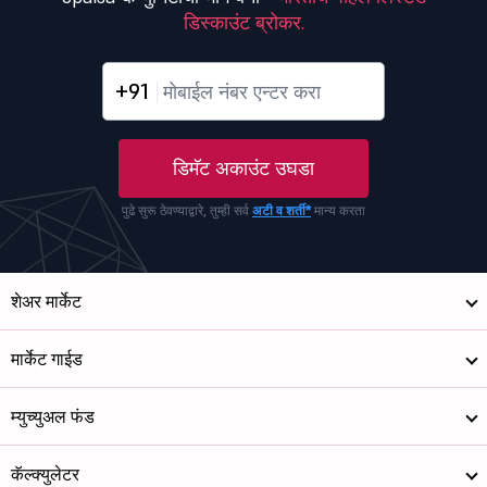
डिस्काउंट ब्रोकर.
+91
डिमॅट अकाउंट उघडा
पुढे सुरू ठेवण्याद्वारे, तुम्ही सर्व
अटी व शर्ती*
मान्य करता
शेअर मार्केट
मार्केट गाईड
म्युच्युअल फंड
कॅल्क्युलेटर