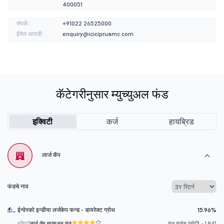
400051
संपर्क :
+91022 26525000
ईमेल आयडी :
enquiry@icicipruamc.com
कॅटेगरीनुसार म्युच्युअल फंड
इक्विटी
कर्ज
हायब्रिड
लार्ज कॅप
फंडचे नाव
ईन्वेस्को इन्डीया लर्जकेप फन्ड - डायरेक्ट ग्रोथ
15.96%
इक्विटी
लार्ज कॅप म्युच्युअल फंड
फंड साईझ (कोटी) - 1,847