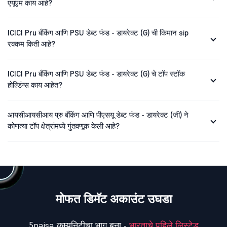
एयूएम काय आहे?
ICICI Pru बँकिंग आणि PSU डेब्ट फंड - डायरेक्ट (G) ची किमान sip
रक्कम किती आहे?
ICICI Pru बँकिंग आणि PSU डेब्ट फंड - डायरेक्ट (G) चे टॉप स्टॉक
होल्डिंग्स काय आहेत?
आयसीआयसीआय प्रु बँकिंग आणि पीएसयू डेब्ट फंड - डायरेक्ट (जी) ने
कोणत्या टॉप क्षेत्रांमध्ये गुंतवणूक केली आहे?
मोफत डिमॅट अकाउंट उघडा
5paisa कम्युनिटीचा भाग बना -
भारताचे पहिले लिस्टेड