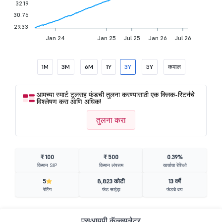
32.19
30.76
29.33
Jan 24
Jan 25
Jul 25
Jan 26
Jul 26
1M
3M
6M
1Y
3Y
5Y
कमाल
आमच्या स्मार्ट टूलसह फंडची तुलना करण्यासाठी एक क्लिक-रिटर्नचे
विश्लेषण करा आणि अधिक!
तुलना करा
₹ 100
₹ 500
0.39%
किमान SIP
किमान लंपसम
खर्चाचा रेशिओ
5
8,823 कोटी
13 वर्षे
रेटिंग
फंड साईझ
फंडचे वय
एसआयपी कॅल्क्युलेटर