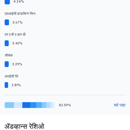
4.24%
एलआईसी हाऊसिन्ग फिन.
3.67%
एन ए बी ए आर डी
3.40%
जीसेक
3.29%
आरईसी लि
2.81%
सर्व पाहा
82.59%
ॲडव्हान्स रेशिओ