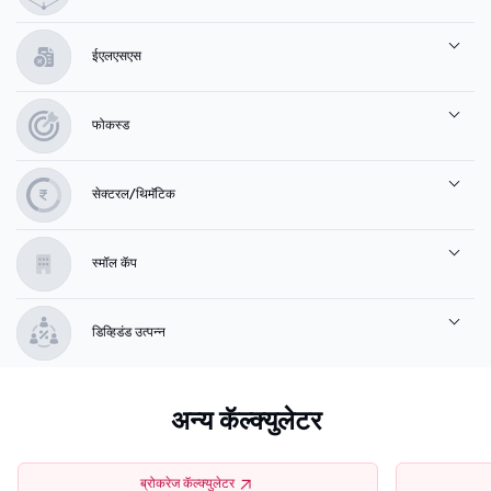
ईएलएसएस
फोकस्ड
सेक्टरल/थिमॅटिक
स्मॉल कॅप
डिव्हिडंड उत्पन्न
अन्य कॅल्क्युलेटर
ब्रोकरेज कॅल्क्युलेटर