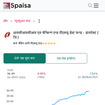
होम
म्युच्युअल फंड
आयसीआयसीआय प्रु बेन्किन्ग एन्ड पीएसयू डेब्ट फन्ड - डायरेक्ट (
जि )
कर्ज .
बँकिंग आणि पीएसयू फंड
SIP सह सुरू करा
एक-वेळ इन्व्हेस्ट
एनएव्ही
36.49
0.05%
7.56%
06 ऑगस्ट 2026
1 दिवस
3Y सीएजीआर रिटर्न
36.49
35.06
33.63