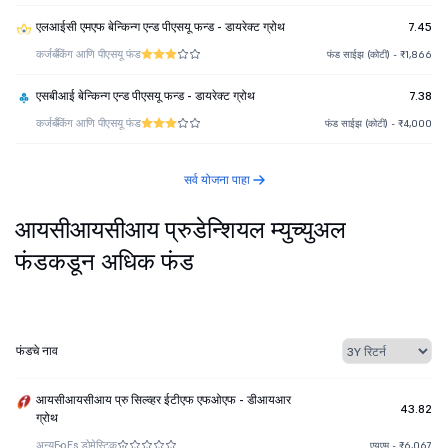
एलआईसी एमएफ बेन्किन्ग एन्ड पीएसयू फन्ड - डायरेक्ट ग्रोथ
7.45
कर्ज
बँकिंग आणि पीएसयू फंड
फंड साईझ (कोटी) - ₹1,866
एसबीआई बेन्किन्ग एन्ड पीएसयू फन्ड - डायरेक्ट ग्रोथ
7.38
कर्ज
बँकिंग आणि पीएसयू फंड
फंड साईझ (कोटी) - ₹4,000
सर्व योजना पाहा
आयसीआयसीआय प्रुडेन्शियल म्युच्युअल
फंडकडून अधिक फंड
फंडचे नाव
आयसीआयसीआय प्रु सिल्व्हर ईटीएफ एफओएफ - डीआयआर
43.82
ग्रोथ
अन्य
FoFs डोमेस्टिक
एयूएम - ₹6,067