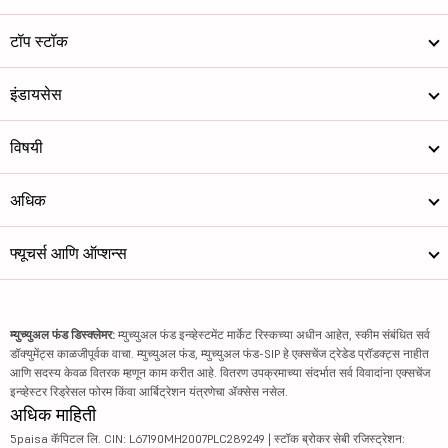
टॉप स्टॉक
इंडायसेस
विषयी
अधिक
फ्यूचर्स आणि ऑप्शन्स
म्युच्युअल फंड डिस्क्लेमर:
म्युच्युअल फंड इन्व्हेस्टमेंट मार्केट रिस्कच्या अधीन आहेत, स्कीम संबंधित सर्व
डॉक्युमेंट्स काळजीपूर्वक वाचा. म्युच्युअल फंड, म्युच्युअल फंड-SIP हे एक्सचेंज ट्रेडेड प्रॉडक्ट्स नाहीत
आणि सदस्य केवळ वितरक म्हणून काम करीत आहे. वितरण उपक्रमाच्या संदर्भात सर्व विवादांना एक्सचेंज
इन्व्हेस्टर रिड्रेसल फोरम किंवा आर्बिट्रेशन यंत्रणेचा ॲक्सेस नसेल.
अधिक माहिती
5paisa कॅपिटल लि. CIN: L67190MH2007PLC289249 | स्टॉक ब्रोकर सेबी रजिस्ट्रेशन: