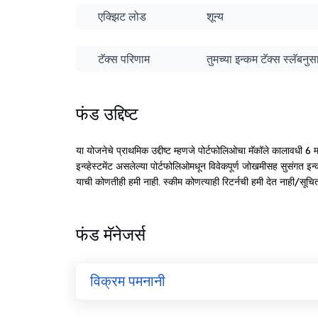
एक्झिट लोड
शून्य
टॅक्स परिणाम
तुमच्या इन्कम टॅक्स स्लॅबन
फंड उद्दिष्ट
या योजनेचे प्राथमिक उद्दीष्ट म्हणजे पोर्टफोलिओचा मॅकॉले कालावधी 6 म
इन्व्हेस्टमेंट असलेल्या पोर्टफोलिओमधून विवेकपूर्ण जोखमीसह सुसंगत इन
याची कोणतीही हमी नाही. स्कीम कोणत्याही रिटर्नची हमी देत नाही/सूच
फंड मॅनेजर्स
विक्रम पमनानी