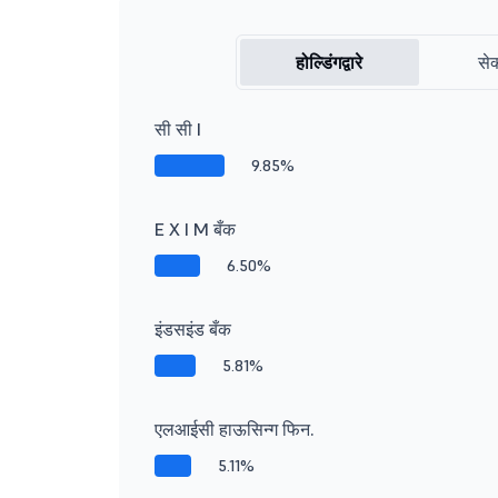
होल्डिंगद्वारे
सेक
सी सी I
9.85%
E X I M बँक
6.50%
इंडसइंड बँक
5.81%
एलआईसी हाऊसिन्ग फिन.
5.11%