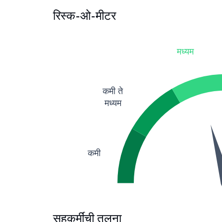
रिस्क-ओ-मीटर
मध्यम
कमी ते
मध्यम
कमी
सहकर्मींची तुलना