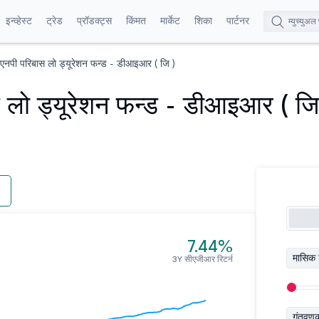
इन्व्हेस्ट
ट्रेड
प्रॉडक्ट्स
किंमत
मार्केट
शिका
पार्टनर
ीएनपी परिबास लो ड्यूरेशन फन्ड - डीआइआर ( जि )
स लो ड्यूरेशन फन्ड - डीआइआर ( जि
7.44%
मासिक 
3Y सीएजीआर रिटर्न
गुंतवण