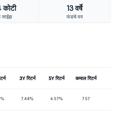
 कोटी
13 वर्षे
ड साईझ
फंडचे वय
टर्न
3Y रिटर्न
5Y रिटर्न
कमाल रिटर्न
4%
7.44%
6.57%
7.57