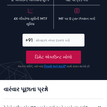
0. એકાઉન્ટ ખોલવાના શુલ્ક
ચાર્ટ પર ટ્રેડ કરો
4X લીવરેજ સુધીની MTF
MF પર 0 ટ્રાન્ઝૅક્શન ખર્ચ
સુવિધા
+91
ડિમેટ એકાઉન્ટ ખોલો
આગળ વધીને, તમે બધા
નિયમો અને શરતો*
સાથે સંમત થાઓ છો
વારંવાર પૂછાતા પ્રશ્નો