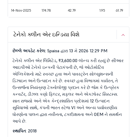
14-Nov-2025
174.78
42.79
1.95
61.79
ટેનેકો ક્લીન એર ઇન્ડિયા વિશે
છેલ્લે અપડેટ કરેલ:
5paisa દ્વારા 13 મે 2026 12:29 PM
ટેનેકો ક્લીન એર લિમિટેડ, ₹3,600.00 લૉન્ચ કરી રહ્યું છે સીઆર
આઇપીઓ ટેનેકો ઇન્કની પેટાકંપની છે, જે ઓટોમોટિવ
એપ્લિકેશનો માટે સ્વચ્છ હવા અને પાવરટ્રેન સોલ્યુશન્સની
ડિઝાઇન અને ઉત્પાદન કરે છે. સ્વચ્છ હવા વિભાગમાં કાર્યરત, તે
ઉત્સર્જના નિયંત્રણ ટેક્નોલોજી પ્રદાન કરે છે જેમ કે ઉત્પ્રેરક
કન્વર્ટર, ડીઝલ કણો ફિલ્ટર, મફલર અને એક્ઝોસ્ટ સિસ્ટમ્સ.
સાત રાજ્યો અને એક કેન્દ્રશાસિત પ્રદેશમાં 12 ઉત્પાદન
સુવિધાઓ સાથે, કંપની ભારત સ્ટેજ VI અને અન્ય પર્યાવરણીય
ધોરણોના પાલન દ્વારા નવીનતા, ટકાઉક્ષમતા અને OEM ને સમર્થન
આપે છે.
સ્થાપિત
: 2018