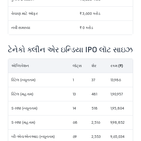
વેચાણ માટે ઑફર
₹ 3,600 કરોડ
નવી સમસ્યા
₹ 0 કરોડ
ટેનેકો ક્લીન એર ઇન્ડિયા IPO લૉટ સાઇઝ
એપ્લિકેશન
લૉટ્સ
શેર
રકમ (₹)
રિટેલ (ન્યૂનતમ)
1
37
13,986
રિટેલ (મહત્તમ)
13
481
1,90,957
S-HNI (ન્યૂનતમ)
14
518
1,95,804
S-HNI (મહત્તમ)
68
2,516
9,98,852
બી-એચએનઆઇ (ન્યૂનતમ)
69
2,553
9,65,034