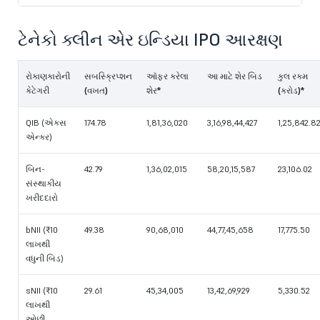
ટેનેકો ક્લીન એર ઇન્ડિયા IPO આરક્ષણ
રોકાણકારોની
સબસ્ક્રિપ્શન
ઑફર કરેલા
આ માટે શેર બિડ
કુલ રકમ
કેટેગરી
(વખત)
શેર*
(કરોડ)*
QIB (એક્સ
174.78
1,81,36,020
3,16,98,44,427
1,25,842.8
એન્કર)
બિન-
42.79
1,36,02,015
58,20,15,587
23,106.02
સંસ્થાકીય
ખરીદદારો
bNII (₹10
49.38
90,68,010
44,77,45,658
17,775.50
લાખથી
વધુની બિડ)
sNII (₹10
29.61
45,34,005
13,42,69,929
5,330.52
લાખથી
ઓછી