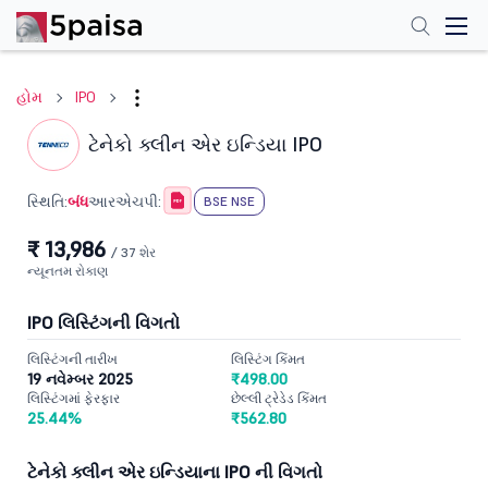
હોમ
IPO
ટેનેકો ક્લીન એર ઇન્ડિયા IPO
બંધ
સ્થિતિ:
આરએચપી:
BSE NSE
₹ 13,986
/ 37 શેર
ન્યૂનતમ રોકાણ
IPO લિસ્ટિંગની વિગતો
લિસ્ટિંગની તારીખ
લિસ્ટિંગ કિંમત
19 નવેમ્બર 2025
₹498.00
લિસ્ટિંગમાં ફેરફાર
છેલ્લી ટ્રેડેડ કિંમત
25.44%
₹562.80
ટેનેકો ક્લીન એર ઇન્ડિયાના IPO ની વિગતો