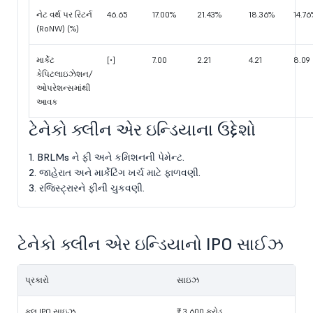
નેટ વર્થ પર રિટર્ન
46.65
17.00%
21.43%
18.36%
14.7
(RoNW) (%)
માર્કેટ
[•]
7.00
2.21
4.21
8.09
કેપિટલાઇઝેશન/
ઓપરેશન્સમાંથી
આવક
ટેનેકો ક્લીન એર ઇન્ડિયાના ઉદ્દેશો
1. BRLMs ને ફી અને કમિશનની પેમેન્ટ.
2. જાહેરાત અને માર્કેટિંગ ખર્ચ માટે ફાળવણી.
3. રજિસ્ટ્રારને ફીની ચુકવણી.
ટેનેકો ક્લીન એર ઇન્ડિયાનો IPO સાઈઝ
પ્રકારો
સાઇઝ
કુલ IPO સાઇઝ
₹ 3,600 કરોડ