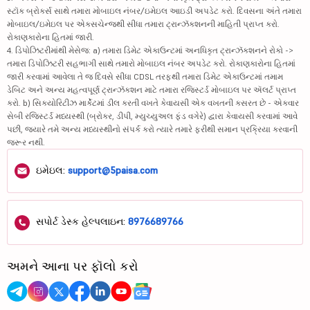
સ્ટૉક બ્રોકર્સ સાથે તમારા મોબાઇલ નંબર/ઇમેઇલ આઇડી અપડેટ કરો. દિવસના અંતે તમારા
મોબાઇલ/ઇમેઇલ પર એક્સચેન્જથી સીધા તમારા ટ્રાન્ઝૅક્શનની માહિતી પ્રાપ્ત કરો.
રોકાણકારોના હિતમાં જારી.
4. ડિપોઝિટરીમાંથી મેસેજ: a) તમારા ડિમેટ એકાઉન્ટમાં અનધિકૃત ટ્રાન્ઝૅક્શનને રોકો ->
તમારા ડિપોઝિટરી સહભાગી સાથે તમારો મોબાઇલ નંબર અપડેટ કરો. રોકાણકારોના હિતમાં
જારી કરવામાં આવેલા તે જ દિવસે સીધા CDSL તરફથી તમારા ડિમેટ એકાઉન્ટમાં તમામ
ડેબિટ અને અન્ય મહત્વપૂર્ણ ટ્રાન્ઝૅક્શન માટે તમારા રજિસ્ટર્ડ મોબાઇલ પર ઍલર્ટ પ્રાપ્ત
કરો. b) સિક્યોરિટીઝ માર્કેટમાં ડીલ કરતી વખતે કેવાયસી એક વખતની કસરત છે - એકવાર
સેબી રજિસ્ટર્ડ મધ્યસ્થી (બ્રોકર, ડીપી, મ્યુચ્યુઅલ ફંડ વગેરે) દ્વારા કેવાયસી કરવામાં આવે
પછી, જ્યારે તમે અન્ય મધ્યસ્થીનો સંપર્ક કરો ત્યારે તમારે ફરીથી સમાન પ્રક્રિયા કરવાની
જરૂર નથી.
ઇમેઇલ:
support@5paisa.com
સપોર્ટ ડેસ્ક હેલ્પલાઇન:
8976689766
અમને આના પર ફૉલો કરો