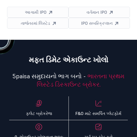
આગામી IPO
વર્તમાન IPO
તાજેતરમાં લિસ્ટેડ
IPO સબસ્ક્રિપ્શન
મફત ડિમેટ એકાઉન્ટ ખોલો
5paisa સમુદાયનો ભાગ બનો -
ભારતના પ્રથમ
લિસ્ટેડ ડિસ્કાઉન્ટ બ્રોકર.
ફ્લેટ બ્રોકરેજ
F&O માટે સમર્પિત પ્લેટફોર્મ