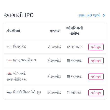
આગામી IPO
તમામ IPO જુઓ
ઓપનિંગની
કંપનીઓ
પ્રકાર
તારીખ
શિપ્રૉકેટ
મેઇનબોર્ડ
12 ઑગસ્ટ
પ્રી-બુક
ધુત ટ્રાન્સમિશન
મેઇનબોર્ડ
10 ઑગસ્ટ
પ્રી-બુક
મોલ્બાયો
મેઇનબોર્ડ
10 ઑગસ્ટ
પ્રી-બુક
ડાયગ્નોસ્ટિક્સ
મિલ્કી મિસ્ટ ડેરી ફૂડ
મેઇનબોર્ડ
11 ઑગસ્ટ
પ્રી-બુક