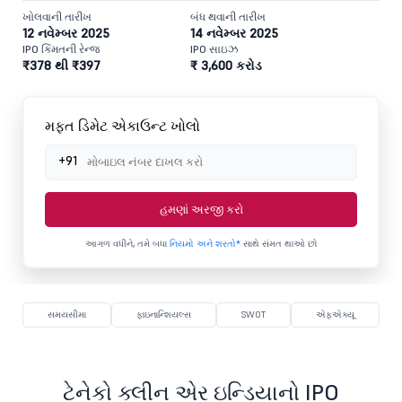
ખોલવાની તારીખ
બંધ થવાની તારીખ
12 નવેમ્બર 2025
14 નવેમ્બર 2025
IPO કિંમતની રેન્જ
IPO સાઇઝ
₹378 થી ₹397
₹ 3,600 કરોડ
મફત ડિમેટ એકાઉન્ટ ખોલો
+91
હમણાં અરજી કરો
આગળ વધીને, તમે બધા
નિયમો અને શરતો*
સાથે સંમત થાઓ છો
સમયસીમા
ફાઇનાન્શિયલ્સ
SWOT
એફએક્યૂ
ટેનેકો ક્લીન એર ઇન્ડિયાનો IPO