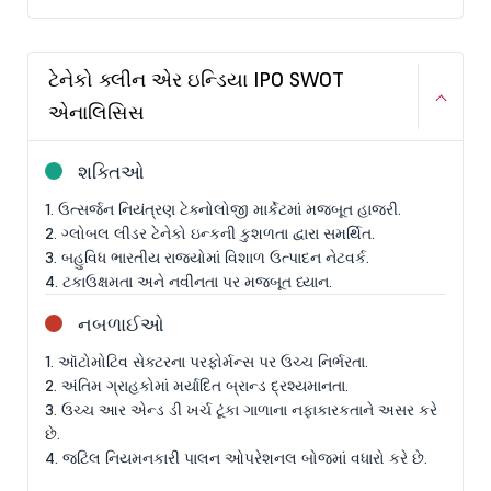
ટેનેકો ક્લીન એર ઇન્ડિયા IPO SWOT
એનાલિસિસ
શક્તિઓ
1. ઉત્સર્જન નિયંત્રણ ટેક્નોલોજી માર્કેટમાં મજબૂત હાજરી.
2. ગ્લોબલ લીડર ટેનેકો ઇન્કની કુશળતા દ્વારા સમર્થિત.
3. બહુવિધ ભારતીય રાજ્યોમાં વિશાળ ઉત્પાદન નેટવર્ક.
4. ટકાઉક્ષમતા અને નવીનતા પર મજબૂત ધ્યાન.
નબળાઈઓ
1. ઑટોમોટિવ સેક્ટરના પરફોર્મન્સ પર ઉચ્ચ નિર્ભરતા.
2. અંતિમ ગ્રાહકોમાં મર્યાદિત બ્રાન્ડ દ્રશ્યમાનતા.
3. ઉચ્ચ આર એન્ડ ડી ખર્ચ ટૂંકા ગાળાના નફાકારકતાને અસર કરે
છે.
4. જટિલ નિયમનકારી પાલન ઓપરેશનલ બોજમાં વધારો કરે છે.