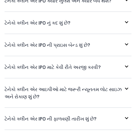
ટેનેકો ક્લીન એર IPO ક્યારે ખુલશે અને ક્યારે બંધ થશે?
ટેનેકો ક્લીન એર IPO નું કદ શું છે?
ટેનેકો ક્લીન એર IPO ની પ્રાઇસ બેન્ડ શું છે?
ટેનેકો ક્લીન એર IPO માટે કેવી રીતે અરજી કરવી?
ટેનેકો ક્લીન એર આઇપીઓ માટે જરૂરી ન્યૂનતમ લોટ સાઇઝ
અને રોકાણ શું છે?
ટેનેકો ક્લીન એર IPO ની ફાળવણી તારીખ શું છે?