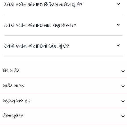
ટેનેકો ક્લીન એર IPO લિસ્ટિંગ તારીખ શું છે?
ટેનેકો ક્લીન એર IPO માટે કોણ છે રનર?
ટેનેકો ક્લીન એર IPOનો ઉદ્દેશ શું છે?
શેર માર્કેટ
માર્કેટ ગાઇડ
મ્યુચ્યુઅલ ફંડ
કેલ્ક્યુલેટર