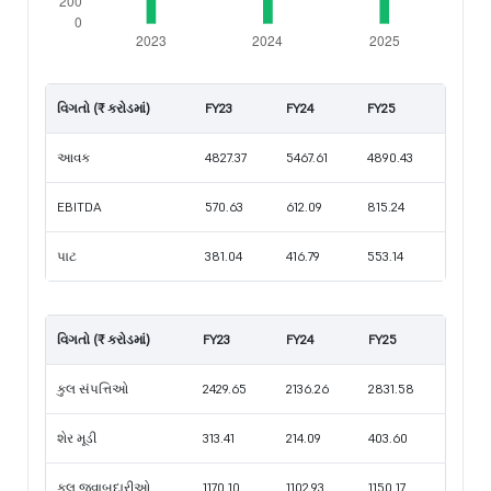
વિગતો (₹ કરોડમાં)
FY23
FY24
FY25
આવક
4827.37
5467.61
4890.43
EBITDA
570.63
612.09
815.24
પાટ
381.04
416.79
553.14
વિગતો (₹ કરોડમાં)
FY23
FY24
FY25
કુલ સંપત્તિઓ
2429.65
2136.26
2831.58
શેર મૂડી
313.41
214.09
403.60
કુલ જવાબદારીઓ
1170.10
1102.93
1150.17