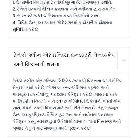
1. ઉત્સર્જન નિયંત્રણ ટેક્નોલોજી માર્કેટમાં મજબૂત સ્થિતિ.
2. ટેનેકો ઇન્કની વૈશ્વિક કુશળતા અને નવીનતા દ્વારા સમર્થિત.
3. ભારત સ્ટેજ VI એમિશનના કડક નિયમોનો લાભ.
4. વિવિધ ઉત્પાદન આધાર જે દેશભરમાં કાર્યકારી કાર્યક્ષમતા
સુનિશ્ચિત કરે છે.
ટેનેકો ક્લીન એર ઇન્ડિયા ઇન્ડસ્ટ્રી લેન્ડસ્કેપ
અને વિકાસની ક્ષમતા
ટેનેકો ક્લીન એર ઇન્ડિયા લિમિટેડ ઝડપથી વિકસતા ઑટોમોટિવ
ક્ષેત્રમાં કાર્ય કરે છે, જે ઍડવાન્સ્ડ એમિશન કંટ્રોલ અને
પાવરટ્રેન ટેક્નોલોજી પર ધ્યાન કેન્દ્રિત કરે છે. ભારતના કડક
પર્યાવરણીય નિયમો અને સ્વચ્છ મોબિલિટી ઉકેલોની વધતી માંગ
સાથે, કંપની ટકાઉ વિકાસ માટે સારી રીતે સ્થિત છે. તેનું મજબૂત
ઉત્પાદન ફૂટપ્રિન્ટ, વૈશ્વિક કુશળતા અને નવીનતા પર ધ્યાન
કેન્દ્રિત કરવું સ્વચ્છ હવા ઉકેલોમાં લાંબા ગાળાના વિસ્તરણ અને
બજાર નેતૃત્વ માટે મજબૂત પાયો પ્રદાન કરે છે.