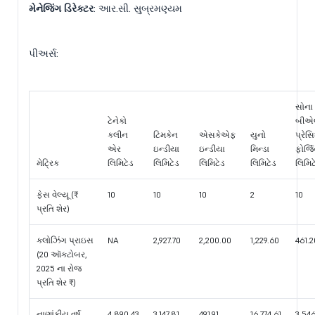
મેનેજિંગ ડિરેક્ટર
: આર.સી. સુબ્રમણ્યમ
પીઅર્સ:
સોના
ટેનેકો
બીએલ
ક્લીન
ટિમકેન
એસકેએફ
યુનો
પ્રે
એર
ઇન્ડીયા
ઇન્ડીયા
મિન્ડા
ફોર્જિ
મેટ્રિક
લિમિટેડ
લિમિટેડ
લિમિટેડ
લિમિટેડ
લિમિટ
ફેસ વેલ્યૂ (₹
10
10
10
2
10
પ્રતિ શેર)
ક્લોઝિંગ પ્રાઇસ
NA
2,927.70
2,200.00
1,229.60
461.2
(20 ઑક્ટોબર,
2025 ના રોજ
પ્રતિ શેર ₹)
નાણાંકીય વર્ષ
4,890.43
3,147.81
491.91
16,774.61
3,54