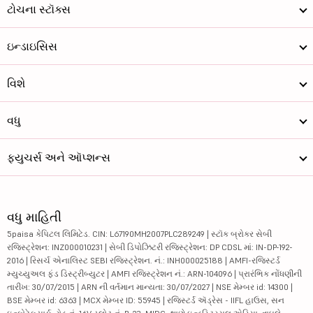
ટોચના સ્ટૉક્સ
ઇન્ડાઇસિસ
વિશે
વધુ
ફ્યુચર્સ અને ઑપ્શન્સ
વધુ માહિતી
5paisa કેપિટલ લિમિટેડ. CIN: L67190MH2007PLC289249 | સ્ટૉક બ્રોકર સેબી
રજિસ્ટ્રેશન: INZ000010231 | સેબી ડિપોઝિટરી રજિસ્ટ્રેશન: DP CDSL માં: IN-DP-192-
2016 | રિસર્ચ એનાલિસ્ટ SEBI રજિસ્ટ્રેશન. નં.: INH000025188 | AMFI-રજિસ્ટર્ડ
મ્યુચ્યુઅલ ફંડ ડિસ્ટ્રીબ્યુટર | AMFI રજિસ્ટ્રેશન નં.: ARN-104096 | પ્રારંભિક નોંધણીની
તારીખ: 30/07/2015 | ARN ની વર્તમાન માન્યતા: 30/07/2027 | NSE મેમ્બર id: 14300 |
BSE મેમ્બર id: 6363 | MCX મેમ્બર ID: 55945 | રજિસ્ટર્ડ ઍડ્રેસ - IIFL હાઉસ, સન