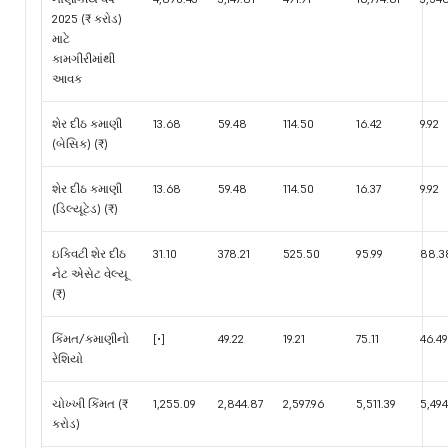
2025 (₹ કરોડ)
માટે
કામગીરીમાંથી
આવક
શેર દીઠ કમાણી
13.68
59.48
114.50
16.42
9.92
(બેસિક) (₹)
શેર દીઠ કમાણી
13.68
59.48
114.50
16.37
9.92
(ડિલ્યૂટેડ) (₹)
ઇક્વિટી શેર દીઠ
31.10
378.21
525.50
95.99
88.3
નેટ એસેટ વેલ્યૂ
(₹)
કિંમત/કમાણીનો
[•]
49.22
19.21
75.11
46.49
રેશિયો
ચોખ્ખી કિંમત (₹
1,255.09
2,844.87
2,597.96
5,511.39
5,494
કરોડ)