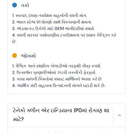
તકો
1. સ્વચ્છ, ઇંધણ-કાર્યક્ષમ વાહનોની વધતી માંગ.
2. ભારત સ્ટેજ VI ધોરણો સાથે વિસ્તરણની ક્ષમતા.
3. ઍડવાન્સ્ડ ઉકેલો માટે OEM ભાગીદારીમાં વધારો.
4. વધતી સરકાર પર્યાવરણીય ટકાઉક્ષમતા પર ધ્યાન કેન્દ્રિત કરે
છે.
જોખમો
1. વૈશ્વિક અને સ્થાનિક ખેલાડીઓ તરફથી તીવ્ર સ્પર્ધા.
2. ઉત્સર્જન પ્રણાલીઓમાં ઝડપી તકનીકી ફેરફારો.
3. કાચા માલની કિંમતોમાં વધઘટ માર્જિનને અસર કરે છે.
4. આર્થિક મંદી વાહનના ઉત્પાદનની માંગને ઘટાડી શકે છે.
ટેનેકો ક્લીન એર ઇન્ડિયાના IPOમાં રોકાણ શા
માટે?