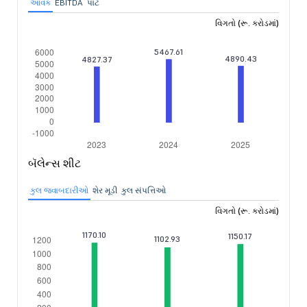
આવક
EBITDA
પાટ
વિગતો (રૂ. કરોડમાં)
બૅલેન્સ શીટ
કુલ જવાબદારીઓ
શેર મૂડી
કુલ સંપત્તિઓ
વિગતો (રૂ. કરોડમાં)