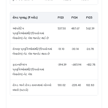
રોકડ પ્રવાહ (₹ કરોડ)
FY23
FY24
FY25
ઑપરેટિંગ
537.50
487.67
562.39
પ્રવૃત્તિઓમાંથી/(ઉપયોગમાં
લેવાયેલ) નેટ કૅશ જનરેટ થઈ છે
રોકાણ પ્રવૃત્તિઓમાંથી/(ઉપયોગમાં
-13.10
-30.14
-26.78
લેવાયેલ) નેટ કૅશ જનરેટ થાય છે
ફાઇનાન્સિંગ
-394.39
-685.94
-432.78
પ્રવૃત્તિઓમાંથી/(ઉપયોગમાં
લેવાયેલ) નેટ કૅશ
રોકડ અને રોકડ સમકક્ષમાં ચોખ્ખો
130.02
-228.40
102.83
વધારો (ઘટાડો)