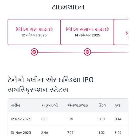
ટાઇમલાઇન
એલ
બિડિંગ શરૂ થાય છે
બિડિંગ સમાપ્ત થાય છે
ફાઇ
12 નવેમ્બર 2025
14 નવેમ્બર 2025
17 ન
ટેનેકો ક્લીન એર ઇન્ડિયા IPO
સબસ્ક્રિપ્શન સ્ટેટસ
તારીખ
ક્યૂઆઇબી
એનઆઇઆઇ
રિટેલ
કુલ
12-Nov-2025
0.01
1.16
0.37
0.44
13-Nov-2025
2.46
7.57
1.52
3.09