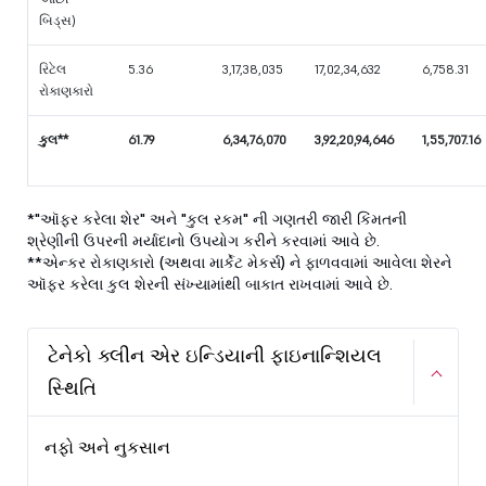
બિડ્સ)
રિટેલ
5.36
3,17,38,035
17,02,34,632
6,758.31
રોકાણકારો
કુલ**
61.79
6,34,76,070
3,92,20,94,646
1,55,707.16
*"ઑફર કરેલા શેર" અને "કુલ રકમ" ની ગણતરી જારી કિંમતની
શ્રેણીની ઉપરની મર્યાદાનો ઉપયોગ કરીને કરવામાં આવે છે.
**એન્કર રોકાણકારો (અથવા માર્કેટ મેકર્સ) ને ફાળવવામાં આવેલા શેરને
ઑફર કરેલા કુલ શેરની સંખ્યામાંથી બાકાત રાખવામાં આવે છે.
ટેનેકો ક્લીન એર ઇન્ડિયાની ફાઇનાન્શિયલ
સ્થિતિ
નફો અને નુકસાન