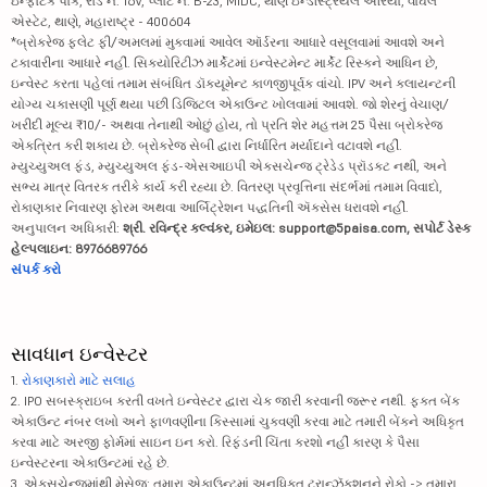
ઇન્ફોટેક પાર્ક, રોડ નં. 16V, પ્લોટ નં. B-23, MIDC, થાણે ઇન્ડસ્ટ્રિયલ એરિયા, વાઘલે
એસ્ટેટ, થાણે, મહારાષ્ટ્ર - 400604
*બ્રોકરેજ ફ્લેટ ફી/અમલમાં મુકવામાં આવેલ ઑર્ડરના આધારે વસૂલવામાં આવશે અને
ટકાવારીના આધારે નહીં. સિક્યોરિટીઝ માર્કેટમાં ઇન્વેસ્ટમેન્ટ માર્કેટ રિસ્કને આધિન છે,
ઇન્વેસ્ટ કરતા પહેલાં તમામ સંબંધિત ડૉક્યૂમેન્ટ કાળજીપૂર્વક વાંચો. IPV અને ક્લાયન્ટની
યોગ્ય ચકાસણી પૂર્ણ થયા પછી ડિજિટલ એકાઉન્ટ ખોલવામાં આવશે. જો શેરનું વેચાણ/
ખરીદી મૂલ્ય ₹10/- અથવા તેનાથી ઓછું હોય, તો પ્રતિ શેર મહત્તમ 25 પૈસા બ્રોકરેજ
એકત્રિત કરી શકાય છે. બ્રોકરેજ સેબી દ્વારા નિર્ધારિત મર્યાદાને વટાવશે નહીં.
મ્યુચ્યુઅલ ફંડ, મ્યુચ્યુઅલ ફંડ-એસઆઇપી એક્સચેન્જ ટ્રેડેડ પ્રૉડક્ટ નથી, અને
સભ્ય માત્ર વિતરક તરીકે કાર્ય કરી રહ્યા છે. વિતરણ પ્રવૃત્તિના સંદર્ભમાં તમામ વિવાદો,
રોકાણકાર નિવારણ ફોરમ અથવા આર્બિટ્રેશન પદ્ધતિની ઍક્સેસ ધરાવશે નહીં.
અનુપાલન અધિકારી:
શ્રી. રવિન્દ્ર કલ્વંકર, ઇમેઇલ: support@5paisa.com, સપોર્ટ ડેસ્ક
હેલ્પલાઇન: 8976689766
સંપર્ક કરો
સાવધાન ઇન્વેસ્ટર
1.
રોકાણકારો માટે સલાહ
2. IPO સબસ્ક્રાઇબ કરતી વખતે ઇન્વેસ્ટર દ્વારા ચેક જારી કરવાની જરૂર નથી. ફક્ત બેંક
એકાઉન્ટ નંબર લખો અને ફાળવણીના કિસ્સામાં ચુકવણી કરવા માટે તમારી બેંકને અધિકૃત
કરવા માટે અરજી ફોર્મમાં સાઇન ઇન કરો. રિફંડની ચિંતા કરશો નહીં કારણ કે પૈસા
ઇન્વેસ્ટરના એકાઉન્ટમાં રહે છે.
3. એક્સચેન્જમાંથી મેસેજ: તમારા એકાઉન્ટમાં અનધિકૃત ટ્રાન્ઝૅક્શનને રોકો -> તમારા