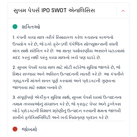
સુબમ પેપર્સ IPO SWOT એનાલિસિસ
શક્તિઓ
1. કંપની કાચા માલ તરીકે રિસાયકલ કરેલ કચરાના કાગળનો
ઉપયોગ કરે છે, જે ઇકો ફ્રેન્ડલી પૅકેજિંગ સોલ્યુશન્સની વધતી
માંગ સાથે સંરેખિત કરે છે. આ માત્ર પર્યાવરણીય અસરને ઘટાડવામાં
મદદ કરતું નથી પરંતુ કાચા માલનો ખર્ચ પણ ઘટાડે છે.
2. સુબમ પેપર્સ કાચા માલ માટે મોટી સ્ટોરેજ સુવિધા જાળવે છે, જે
સ્થિર સપ્લાય અને અવિરત ઉત્પાદનની ખાતરી કરે છે. આ કંપનીને
ગ્રાહકની માંગને સતત પૂર્ણ કરવામાં અને પ્રૉડક્ટની ગુણવત્તા
જાળવવા માટે સક્ષમ બનાવે છે.
3. સંપૂર્ણપણે એકીકૃત સુવિધા સાથે, સુબમ પેપર્સ ઘરમાં ઉત્પાદનના
તમામ તબક્કાઓનું સંચાલન કરે છે, જે ક્રાફ્ટ પેપર અને ડુપ્લેક્સ
બોર્ડ પ્રૉડક્ટની વિશાળ શ્રેણીનું ઉત્પાદન કરવાની ક્ષમતા જાળવી
રાખીને ફ્લેક્સિબિલિટી અને ખર્ચ નિયંત્રણ પ્રદાન કરે છે.
જોખમો