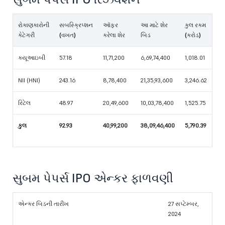
રોકાણકારોની
સબસ્ક્રિપ્શન
ઑફર
આ માટે શેર
કુલ રકમ
કેટેગરી
(વખત)
કરેલા શેર
બિડ
(કરોડ)
ક્યૂઆઇબી
57.18
11,71,200
6,69,74,400
1,018.01
NII (HNI)
243.16
8,78,400
21,35,93,600
3,246.62
રિટેલ
48.97
20,49,600
10,03,78,400
1,525.75
કુલ
92.93
40,99,200
38,09,46,400
5,790.39
સુબમ પેપર્સ IPO એન્કર ફાળવણી
એન્કર બિડની તારીખ
27 સપ્ટેમ્બર,
2024