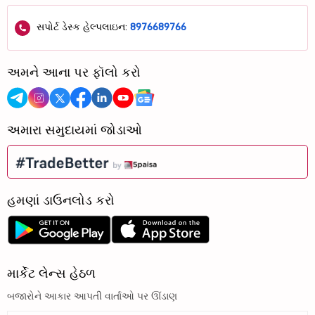
સપોર્ટ ડેસ્ક હેલ્પલાઇન:
8976689766
અમને આના પર ફૉલો કરો
અમારા સમુદાયમાં જોડાઓ
હમણાં ડાઉનલોડ કરો
માર્કેટ લેન્સ હેઠળ
બજારોને આકાર આપતી વાર્તાઓ પર ઊંડાણ