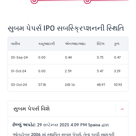
સુબમ પેપર્સ IPO સબસ્ક્રિપ્શનની સ્થિતિ
તારીખ
ક્યૂઆઇબી
એનઆઇઆઇ
રિટેલ
કુલ
30-Sep-24
0.00
0.44
0.75
0.47
01-Oct-24
0.00
2.59
5.47
3.29
03-Oct-24
57.18
243.16
48.97
92.93
સુબમ પેપર્સ વિશે
છેલ્લું અપડેટ:
29 સપ્ટેમ્બર 2025 4:09 PM 5paisa દ્વારા
ઓક્ટોબર 2006 માં સ્થાપિત સુબમ પેપર્સ, તેના કાચી સામગ્રી