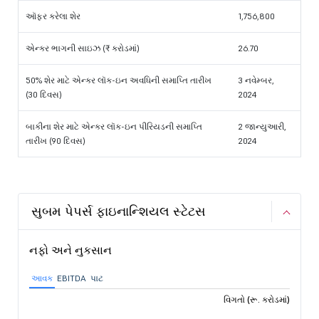
ઑફર કરેલા શેર
1,756,800
એન્કર ભાગની સાઇઝ (₹ કરોડમાં)
26.70
50% શેર માટે એન્કર લૉક-ઇન અવધિની સમાપ્તિ તારીખ
3 નવેમ્બર,
(30 દિવસ)
2024
બાકીના શેર માટે એન્કર લૉક-ઇન પીરિયડની સમાપ્તિ
2 જાન્યુઆરી,
તારીખ (90 દિવસ)
2024
સુબમ પેપર્સ ફાઇનાન્શિયલ સ્ટેટસ
નફો અને નુકસાન
આવક
EBITDA
પાટ
વિગતો (રૂ. કરોડમાં)