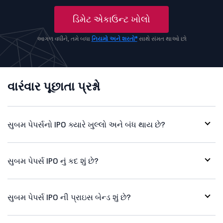
ડિમેટ એકાઉન્ટ ખોલો
આગળ વધીને, તમે બધા
નિયમો અને શરતો*
સાથે સંમત થાઓ છો
વારંવાર પૂછાતા પ્રશ્નો
સુબમ પેપર્સનો IPO ક્યારે ખુલ્લો અને બંધ થાય છે?
સુબમ પેપર્સ IPO નું કદ શું છે?
સુબમ પેપર્સ IPO ની પ્રાઇસ બેન્ડ શું છે?