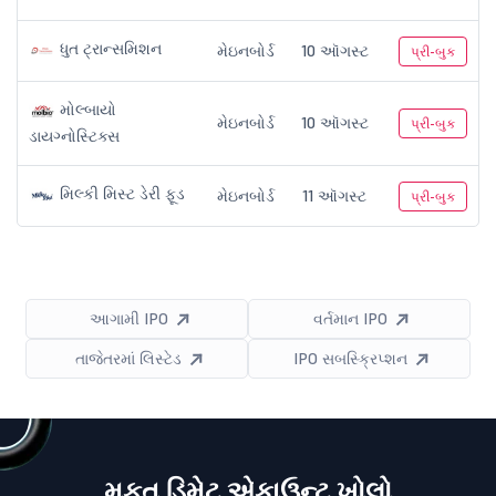
ધુત ટ્રાન્સમિશન
મેઇનબોર્ડ
10 ઑગસ્ટ
પ્રી-બુક
મોલ્બાયો
મેઇનબોર્ડ
10 ઑગસ્ટ
પ્રી-બુક
ડાયગ્નોસ્ટિક્સ
મિલ્કી મિસ્ટ ડેરી ફૂડ
મેઇનબોર્ડ
11 ઑગસ્ટ
પ્રી-બુક
આગામી IPO
વર્તમાન IPO
તાજેતરમાં લિસ્ટેડ
IPO સબસ્ક્રિપ્શન
મફત ડિમેટ એકાઉન્ટ ખોલો