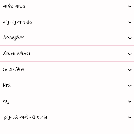
માર્કેટ ગાઇડ
મ્યુચ્યુઅલ ફંડ
કેલ્ક્યુલેટર
ટોચના સ્ટૉક્સ
ઇન્ડાઇસિસ
વિશે
વધુ
ફ્યુચર્સ અને ઑપ્શન્સ