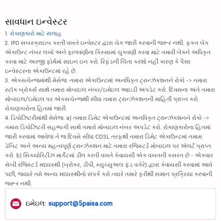
સાવધાન ઇન્વેસ્ટર
1.
રોકાણકારો માટે સલાહ
2. IPO સબસ્ક્રાઇબ કરતી વખતે ઇન્વેસ્ટર દ્વારા ચેક જારી કરવાની જરૂર નથી. ફક્ત બેંક
એકાઉન્ટ નંબર લખો અને ફાળવણીના કિસ્સામાં ચુકવણી કરવા માટે તમારી બેંકને અધિકૃત
કરવા માટે અરજી ફોર્મમાં સાઇન ઇન કરો. રિફંડની ચિંતા કરશો નહીં કારણ કે પૈસા
ઇન્વેસ્ટરના એકાઉન્ટમાં રહે છે.
3. એક્સચેન્જમાંથી મેસેજ: તમારા એકાઉન્ટમાં અનધિકૃત ટ્રાન્ઝૅક્શનને રોકો -> તમારા
સ્ટૉક બ્રોકર્સ સાથે તમારા મોબાઇલ નંબર/ઇમેઇલ આઇડી અપડેટ કરો. દિવસના અંતે તમારા
મોબાઇલ/ઇમેઇલ પર એક્સચેન્જથી સીધા તમારા ટ્રાન્ઝૅક્શનની માહિતી પ્રાપ્ત કરો.
રોકાણકારોના હિતમાં જારી.
4. ડિપોઝિટરીમાંથી મેસેજ: a) તમારા ડિમેટ એકાઉન્ટમાં અનધિકૃત ટ્રાન્ઝૅક્શનને રોકો ->
તમારા ડિપોઝિટરી સહભાગી સાથે તમારો મોબાઇલ નંબર અપડેટ કરો. રોકાણકારોના હિતમાં
જારી કરવામાં આવેલા તે જ દિવસે સીધા CDSL તરફથી તમારા ડિમેટ એકાઉન્ટમાં તમામ
ડેબિટ અને અન્ય મહત્વપૂર્ણ ટ્રાન્ઝૅક્શન માટે તમારા રજિસ્ટર્ડ મોબાઇલ પર ઍલર્ટ પ્રાપ્ત
કરો. b) સિક્યોરિટીઝ માર્કેટમાં ડીલ કરતી વખતે કેવાયસી એક વખતની કસરત છે - એકવાર
સેબી રજિસ્ટર્ડ મધ્યસ્થી (બ્રોકર, ડીપી, મ્યુચ્યુઅલ ફંડ વગેરે) દ્વારા કેવાયસી કરવામાં આવે
પછી, જ્યારે તમે અન્ય મધ્યસ્થીનો સંપર્ક કરો ત્યારે તમારે ફરીથી સમાન પ્રક્રિયા કરવાની
જરૂર નથી.
ઇમેઇલ:
support@5paisa.com