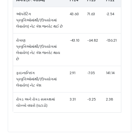
ઑપરેટિંગ
43.60
71.63
-2.54
પ્રવૃત્તિઓમાંથી/(ઉપયોગમાં
લેવાયેલ) નેટ કૅશ જનરેટ થઈ છે
રોકાણ
-43.10
-64.82
-136.21
પ્રવૃત્તિઓમાંથી/(ઉપયોગમાં
લેવાયેલ) નેટ કૅશ જનરેટ થાય
છે
ફાઇનાન્સિંગ
2.91
-7.05
141.14
પ્રવૃત્તિઓમાંથી/(ઉપયોગમાં
લેવાયેલ) નેટ કૅશ
રોકડ અને રોકડ સમકક્ષમાં
3.31
-0.25
2.38
ચોખ્ખો વધારો (ઘટાડો)