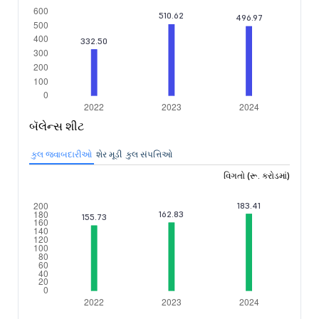
બૅલેન્સ શીટ
કુલ જવાબદારીઓ
શેર મૂડી
કુલ સંપત્તિઓ
વિગતો (રૂ. કરોડમાં)