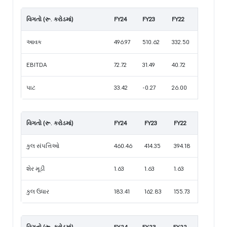
વિગતો (રૂ. કરોડમાં)
FY24
FY23
FY22
આવક
496.97
510.62
332.50
EBITDA
72.72
31.49
40.72
પાટ
33.42
-0.27
26.00
વિગતો (રૂ. કરોડમાં)
FY24
FY23
FY22
કુલ સંપત્તિઓ
460.46
414.35
394.18
શેર મૂડી
1.63
1.63
1.63
કુલ ઉધાર
183.41
162.83
155.73
વિગતો (રૂ. કરોડમાં)
FY24
FY23
FY22