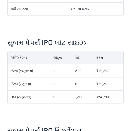
નવી સમસ્યા
₹ 93.70 કરોડ
સુબમ પેપર્સ IPO લૉટ સાઇઝ
એપ્લિકેશન
લૉટ્સ
શેર
રકમ
રિટેલ (ન્યૂનતમ)
1
800
₹121,600
રિટેલ (મહત્તમ)
1
800
₹121,600
HNI (ન્યૂનતમ)
2
1,600
₹243,200
સુબમ પેપર્સ IPO રિઝર્વેશન