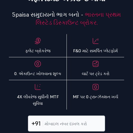
5paisa સમુદાયનો ભાગ બનો -
ભારતના પ્રથમ
લિસ્ટેડ ડિસ્કાઉન્ટ બ્રોકર.
ફ્લેટ બ્રોકરેજ
F&O માટે સમર્પિત પ્લેટફોર્મ
0. એકાઉન્ટ ખોલવાના શુલ્ક
ચાર્ટ પર ટ્રેડ કરો
4X લીવરેજ સુધીની MTF
MF પર 0 ટ્રાન્ઝૅક્શન ખર્ચ
સુવિધા
+91