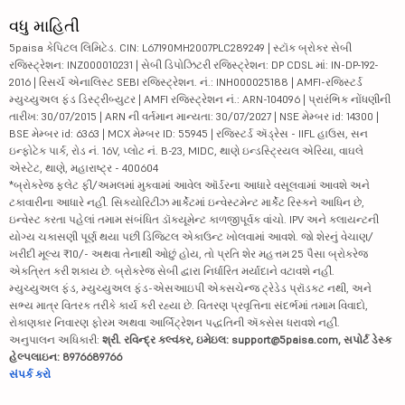
વધુ માહિતી
5paisa કેપિટલ લિમિટેડ. CIN: L67190MH2007PLC289249 | સ્ટૉક બ્રોકર સેબી
રજિસ્ટ્રેશન: INZ000010231 | સેબી ડિપોઝિટરી રજિસ્ટ્રેશન: DP CDSL માં: IN-DP-192-
2016 | રિસર્ચ એનાલિસ્ટ SEBI રજિસ્ટ્રેશન. નં.: INH000025188 | AMFI-રજિસ્ટર્ડ
મ્યુચ્યુઅલ ફંડ ડિસ્ટ્રીબ્યુટર | AMFI રજિસ્ટ્રેશન નં.: ARN-104096 | પ્રારંભિક નોંધણીની
તારીખ: 30/07/2015 | ARN ની વર્તમાન માન્યતા: 30/07/2027 | NSE મેમ્બર id: 14300 |
BSE મેમ્બર id: 6363 | MCX મેમ્બર ID: 55945 | રજિસ્ટર્ડ ઍડ્રેસ - IIFL હાઉસ, સન
ઇન્ફોટેક પાર્ક, રોડ નં. 16V, પ્લોટ નં. B-23, MIDC, થાણે ઇન્ડસ્ટ્રિયલ એરિયા, વાઘલે
એસ્ટેટ, થાણે, મહારાષ્ટ્ર - 400604
*બ્રોકરેજ ફ્લેટ ફી/અમલમાં મુકવામાં આવેલ ઑર્ડરના આધારે વસૂલવામાં આવશે અને
ટકાવારીના આધારે નહીં. સિક્યોરિટીઝ માર્કેટમાં ઇન્વેસ્ટમેન્ટ માર્કેટ રિસ્કને આધિન છે,
ઇન્વેસ્ટ કરતા પહેલાં તમામ સંબંધિત ડૉક્યૂમેન્ટ કાળજીપૂર્વક વાંચો. IPV અને ક્લાયન્ટની
યોગ્ય ચકાસણી પૂર્ણ થયા પછી ડિજિટલ એકાઉન્ટ ખોલવામાં આવશે. જો શેરનું વેચાણ/
ખરીદી મૂલ્ય ₹10/- અથવા તેનાથી ઓછું હોય, તો પ્રતિ શેર મહત્તમ 25 પૈસા બ્રોકરેજ
એકત્રિત કરી શકાય છે. બ્રોકરેજ સેબી દ્વારા નિર્ધારિત મર્યાદાને વટાવશે નહીં.
મ્યુચ્યુઅલ ફંડ, મ્યુચ્યુઅલ ફંડ-એસઆઇપી એક્સચેન્જ ટ્રેડેડ પ્રૉડક્ટ નથી, અને
સભ્ય માત્ર વિતરક તરીકે કાર્ય કરી રહ્યા છે. વિતરણ પ્રવૃત્તિના સંદર્ભમાં તમામ વિવાદો,
રોકાણકાર નિવારણ ફોરમ અથવા આર્બિટ્રેશન પદ્ધતિની ઍક્સેસ ધરાવશે નહીં.
અનુપાલન અધિકારી:
શ્રી. રવિન્દ્ર કલ્વંકર, ઇમેઇલ: support@5paisa.com, સપોર્ટ ડેસ્ક
હેલ્પલાઇન: 8976689766
સંપર્ક કરો