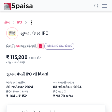
હોમ
IPO
સુબમ પેપર IPO
બંધ
સ્થિતિ:
આરએચપી:
બીએસઈ એસએમઈ
₹ 115,200
/ 800 શેર
ન્યૂનતમ રોકાણ
સુબમ પેપર્સ IPO ની વિગતો
ખોલવાની તારીખ
બંધ થવાની તારીખ
30 સપ્ટેમ્બર 2024
03 ઑક્ટોબર 2024
IPO કિંમતની રેન્જ
IPO સાઇઝ
₹ 144 - ₹ 152
₹ 93.70 કરોડ