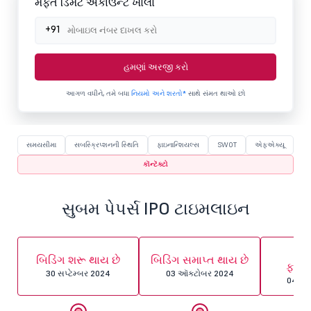
મફત ડિમેટ એકાઉન્ટ ખોલો
+91
હમણાં અરજી કરો
આગળ વધીને, તમે બધા
નિયમો અને શરતો*
સાથે સંમત થાઓ છો
સમયસીમા
સબસ્ક્રિપ્શનની સ્થિતિ
ફાઇનાન્શિયલ્સ
SWOT
એફએક્યૂ
કૉન્ટૅક્ટો
સુબમ પેપર્સ IPO ટાઇમલાઇન
એલ
બિડિંગ શરૂ થાય છે
બિડિંગ સમાપ્ત થાય છે
ફાઇ
30 સપ્ટેમ્બર 2024
03 ઑક્ટોબર 2024
04 ઑક