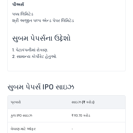
પીઅર્સ
પક્કા લિમિટેડ
શ્રી અજીત પલ્પ એન્ડ પેપર લિમિટેડ
સુબમ પેપર્સના ઉદ્દેશો
1. પેટાકંપનીમાં રોકાણ.
2. સામાન્ય કોર્પોરેટ હેતુઓ.
સુબમ પેપર્સ IPO સાઇઝ
પ્રકારો
સાઇઝ (₹ કરોડ)
કુલ IPO સાઇઝ
₹ 93.70 કરોડ
વેચાણ માટે ઑફર
-