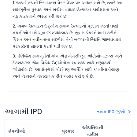
1. જ્યારે કંપની રિસાયકલ વેસ્ટ પેપર પર આધાર રાખે છે, ત્યારે આ
સામગ્રીના પુરવઠા અને ખર્ચમાં વધઘટ ઉત્પાદન કાર્યક્ષમતા અને
નફાકારકતાને અસર કરી શકે છે.
2. કાગળ ઉત્પાદન ઉદ્યોગ સમાન ઉત્પાદનો પ્રદાન કરતી ઘણી
કંપનીઓ સાથે ખૂબ જ સ્પર્ધાત્મક છે. સુબમ પેપરને ખાસ કરીને
કિંમત અને નવીનતાના સંદર્ભમાં તેની બજારની સ્થિતિ જાળવવામાં
પડકારોનો સામનો કરવો પડી શકે છે.
3. પૅકેજિંગ સામગ્રીની માંગ એફએમસીજી, ઑટોમોબાઇલ્સ અને
ટેક્સટાઇલ જેવા વિવિધ ઉદ્યોગોના સ્વાસ્થ્ય સાથે નજીકથી
જોડાયેલ છે. આ ક્ષેત્રોમાં કોઈપણ આર્થિક મંદી કંપનીના વેચાણ
અને વિકાસને નકારાત્મક રીતે અસર કરી શકે છે.
આગામી IPO
તમામ IPO જુઓ
ઓપનિંગની
કંપનીઓ
પ્રકાર
તારીખ