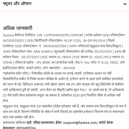
फ्यूचर और ऑप्शन
अधिक जानकारी
5paisa कैपिटल लिमिटेड. CIN: L67190MH2007PLC289249 | स्टॉक ब्रोकर SEBI रजिस्ट्रेशन:
INZ000010231 | SEBI डिपॉजिटरी रजिस्ट्रेशन: IN DP CDSL: IN-DP-192-2016 | रिसर्च
एनालिस्ट SEBI रजिस्ट्रेशन. नं.: INH000025188 | AMFI-रजिस्टर्ड म्यूचुअल फंड डिस्ट्रीब्यूटर |
AMFI रजिस्ट्रेशन नंबर: ARN-104096 | शुरुआती रजिस्ट्रेशन की तारीख: 30/07/2015 | ARN की
वर्तमान वैधता : 30/07/2027 | NSE सदस्य ID: 14300 | BSE सदस्य ID: 6363 | MCX सदस्य ID:
55945 | रजिस्टर्ड एड्रेस - IIFL हाउस, सन इन्फोटेक पार्क, रोड नं. 16V, प्लॉट नं. B-23, MIDC, ठाणे
इंडस्ट्रियल एरिया, वाघले एस्टेट, ठाणे, महाराष्ट्र - 400604
*ब्रोकरेज फ्लैट फीस / निष्पादित ऑर्डर के आधार पर लगाई जाएगी, प्रतिशत आधार पर नहीं.
सिक्योरिटीज़ मार्केट में निवेश बाजार जोखिम के अधीन है, इन्वेस्ट करने से पहले सभी संबंधित दस्तावेज़ों
को ध्यान से पढ़ें. डिजिटल अकाउंट तभी खोला जाएगा जब IPV और ग्राहक की ड्यू डिलिजेंस से संबंधित
सभी प्रक्रियाएं पूरी हो जाएंगी. अगर शेयर का बिक्री/खरीद मूल्य ₹10/- या उससे कम है, तो अधिकतम
25 पैसे प्रति शेयर ब्रोकरेज वसूला जा सकता है. ब्रोकरेज SEBI द्वारा निर्धारित सीमा से अधिक नहीं
होगा.
म्यूचुअल फंड, म्यूचुअल फंड-SIP एक्सचेंज ट्रेडेड प्रोडक्ट नहीं हैं, और सदस्य बस डिस्ट्रीब्यूटर के रूप में
काम कर रहे हैं. वितरण गतिविधि के संबंध में सभी विवादों का एक्सचेंज इन्वेस्टर निवारण मंच या मध्यस्थता
तंत्र तक एक्सेस नहीं होगा.
कम्प्लायंस ऑफिसर:
श्री. रविंद्र कलवणकर, ईमेल: support@5paisa.com, सपोर्ट डेस्क
हेल्पलाइन: 8976689766