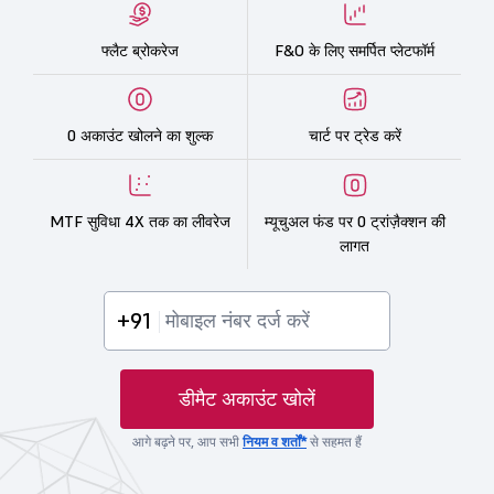
फ्लैट ब्रोकरेज
F&O के लिए समर्पित प्लेटफॉर्म
0 अकाउंट खोलने का शुल्क
चार्ट पर ट्रेड करें
MTF सुविधा 4X तक का लीवरेज
म्यूचुअल फंड पर 0 ट्रांज़ैक्शन की
लागत
+91
डीमैट अकाउंट खोलें
आगे बढ़ने पर, आप सभी
नियम व शर्तों*
से सहमत हैं