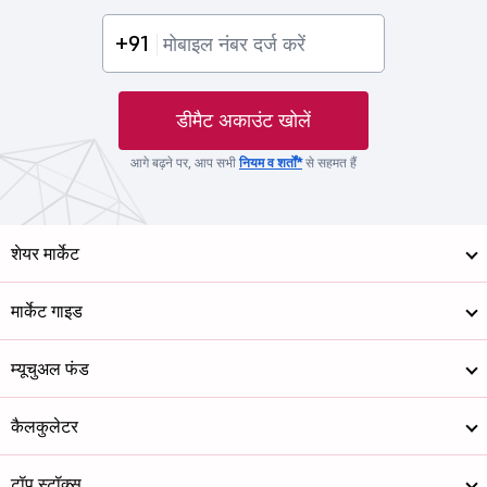
+91
डीमैट अकाउंट खोलें
आगे बढ़ने पर, आप सभी
नियम व शर्तों*
से सहमत हैं
शेयर मार्केट
मार्केट गाइड
म्यूचुअल फंड
कैलकुलेटर
टॉप स्टॉक्स