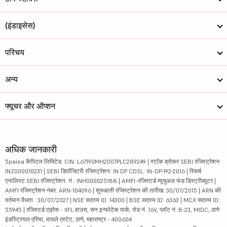
(इंडाइसेस)
परिचय
अन्य
फ्यूचर और ऑप्शन
अधिक जानकारी
5paisa कैपिटल लिमिटेड. CIN: L67190MH2007PLC289249 | स्टॉक ब्रोकर SEBI रजिस्ट्रेशन:
INZ000010231 | SEBI डिपॉजिटरी रजिस्ट्रेशन: IN DP CDSL: IN-DP-192-2016 | रिसर्च
एनालिस्ट SEBI रजिस्ट्रेशन. नं.: INH000025188 | AMFI-रजिस्टर्ड म्यूचुअल फंड डिस्ट्रीब्यूटर |
AMFI रजिस्ट्रेशन नंबर: ARN-104096 | शुरुआती रजिस्ट्रेशन की तारीख: 30/07/2015 | ARN की
वर्तमान वैधता : 30/07/2027 | NSE सदस्य ID: 14300 | BSE सदस्य ID: 6363 | MCX सदस्य ID:
55945 | रजिस्टर्ड एड्रेस - IIFL हाउस, सन इन्फोटेक पार्क, रोड नं. 16V, प्लॉट नं. B-23, MIDC, ठाणे
इंडस्ट्रियल एरिया, वाघले एस्टेट, ठाणे, महाराष्ट्र - 400604