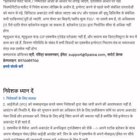
*ब्रोकरेज फ्लैट फीस / निष्पादित ऑर्डर के आधार पर लगाई जाएगी, प्रतिशत आधार पर नहीं.
सिक्योरिटीज़ मार्केट में निवेश बाजार जोखिम के अधीन है, इन्वेस्ट करने से पहले सभी संबंधित दस्तावेज़ों
को ध्यान से पढ़ें. डिजिटल अकाउंट तभी खोला जाएगा जब IPV और ग्राहक की ड्यू डिलिजेंस से संबंधित
सभी प्रक्रियाएं पूरी हो जाएंगी. अगर शेयर का बिक्री/खरीद मूल्य ₹10/- या उससे कम है, तो अधिकतम
25 पैसे प्रति शेयर ब्रोकरेज वसूला जा सकता है. ब्रोकरेज SEBI द्वारा निर्धारित सीमा से अधिक नहीं
होगा.
म्यूचुअल फंड, म्यूचुअल फंड-SIP एक्सचेंज ट्रेडेड प्रोडक्ट नहीं हैं, और सदस्य बस डिस्ट्रीब्यूटर के रूप में
काम कर रहे हैं. वितरण गतिविधि के संबंध में सभी विवादों का एक्सचेंज इन्वेस्टर निवारण मंच या मध्यस्थता
तंत्र तक एक्सेस नहीं होगा.
कम्प्लायंस ऑफिसर:
श्री. रविंद्र कलवणकर, ईमेल: support@5paisa.com, सपोर्ट डेस्क
हेल्पलाइन: 8976689766
हमसे संपर्क करें
निवेशक ध्यान दें
1.
निवेशकों के लिए सलाह
2. आईपीओ (IPO) को सब्सक्राइब करते समय निवेशकों द्वारा चेक जारी करने की आवश्यकता नहीं है.
आवंटन की स्थिति में, बैंक को भुगतान करने का अधिकार देने के लिए एप्लीकेशन फॉर्म पर अपना अकाउंट
नंबर लिखें और हस्ताक्षर करें. रिफंड के लिए कोई चिंता करने की जरूरत नहीं है क्योंकि पैसे इन्वेस्टर के
अकाउंट में ही रहते हैं.
3. एक्सचेंज से मैसेज: अपने अकाउंट में अनधिकृत ट्रांज़ैक्शन को रोकें --> अपने स्टॉक ब्रोकर के साथ
अपना मोबाइल नंबर/ईमेल आईडी अपडेट करें. दिन के अंत में एक्सचेंज से अपने मोबाइल/ईमेल पर सीधे
अपने ट्रांज़ैक्शन की जानकारी प्राप्त करें. इन्वेस्टर के हित में जारी.