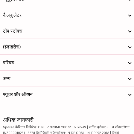
कैलकुलेटर
टॉप स्टॉक्स
(इंडाइसेस)
परिचय
अन्य
फ्यूचर और ऑप्शन
अधिक जानकारी
5paisa कैपिटल लिमिटेड. CIN: L67190MH2007PLC289249 | स्टॉक ब्रोकर SEBI रजिस्ट्रेशन:
INZ000010231 | SEBI डिपॉजिटरी रजिस्ट्रेशन: IN DP CDSL: IN-DP-192-2016 | रिसर्च