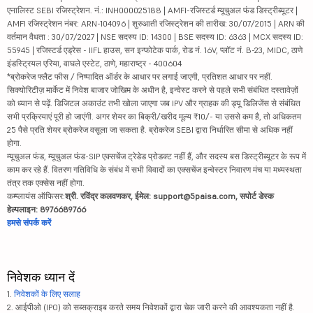
एनालिस्ट SEBI रजिस्ट्रेशन. नं.: INH000025188 | AMFI-रजिस्टर्ड म्यूचुअल फंड डिस्ट्रीब्यूटर |
AMFI रजिस्ट्रेशन नंबर: ARN-104096 | शुरुआती रजिस्ट्रेशन की तारीख: 30/07/2015 | ARN की
वर्तमान वैधता : 30/07/2027 | NSE सदस्य ID: 14300 | BSE सदस्य ID: 6363 | MCX सदस्य ID:
55945 | रजिस्टर्ड एड्रेस - IIFL हाउस, सन इन्फोटेक पार्क, रोड नं. 16V, प्लॉट नं. B-23, MIDC, ठाणे
इंडस्ट्रियल एरिया, वाघले एस्टेट, ठाणे, महाराष्ट्र - 400604
*ब्रोकरेज फ्लैट फीस / निष्पादित ऑर्डर के आधार पर लगाई जाएगी, प्रतिशत आधार पर नहीं.
सिक्योरिटीज़ मार्केट में निवेश बाजार जोखिम के अधीन है, इन्वेस्ट करने से पहले सभी संबंधित दस्तावेज़ों
को ध्यान से पढ़ें. डिजिटल अकाउंट तभी खोला जाएगा जब IPV और ग्राहक की ड्यू डिलिजेंस से संबंधित
सभी प्रक्रियाएं पूरी हो जाएंगी. अगर शेयर का बिक्री/खरीद मूल्य ₹10/- या उससे कम है, तो अधिकतम
25 पैसे प्रति शेयर ब्रोकरेज वसूला जा सकता है. ब्रोकरेज SEBI द्वारा निर्धारित सीमा से अधिक नहीं
होगा.
म्यूचुअल फंड, म्यूचुअल फंड-SIP एक्सचेंज ट्रेडेड प्रोडक्ट नहीं हैं, और सदस्य बस डिस्ट्रीब्यूटर के रूप में
काम कर रहे हैं. वितरण गतिविधि के संबंध में सभी विवादों का एक्सचेंज इन्वेस्टर निवारण मंच या मध्यस्थता
तंत्र तक एक्सेस नहीं होगा.
कम्प्लायंस ऑफिसर:
श्री. रविंद्र कलवणकर, ईमेल: support@5paisa.com, सपोर्ट डेस्क
हेल्पलाइन: 8976689766
हमसे संपर्क करें
निवेशक ध्यान दें
1.
निवेशकों के लिए सलाह
2. आईपीओ (IPO) को सब्सक्राइब करते समय निवेशकों द्वारा चेक जारी करने की आवश्यकता नहीं है.