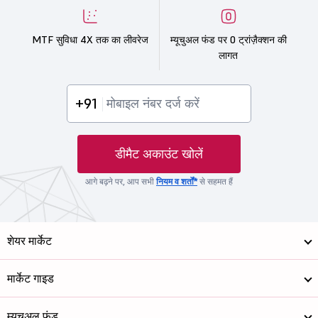
MTF सुविधा 4X तक का लीवरेज
म्यूचुअल फंड पर 0 ट्रांज़ैक्शन की
लागत
+91
डीमैट अकाउंट खोलें
आगे बढ़ने पर, आप सभी
नियम व शर्तों*
से सहमत हैं
शेयर मार्केट
मार्केट गाइड
म्यूचुअल फंड