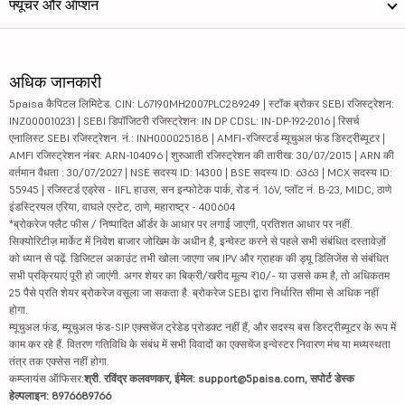
फ्यूचर और ऑप्शन
अधिक जानकारी
5paisa कैपिटल लिमिटेड. CIN: L67190MH2007PLC289249 | स्टॉक ब्रोकर SEBI रजिस्ट्रेशन:
INZ000010231 | SEBI डिपॉजिटरी रजिस्ट्रेशन: IN DP CDSL: IN-DP-192-2016 | रिसर्च
एनालिस्ट SEBI रजिस्ट्रेशन. नं.: INH000025188 | AMFI-रजिस्टर्ड म्यूचुअल फंड डिस्ट्रीब्यूटर |
AMFI रजिस्ट्रेशन नंबर: ARN-104096 | शुरुआती रजिस्ट्रेशन की तारीख: 30/07/2015 | ARN की
वर्तमान वैधता : 30/07/2027 | NSE सदस्य ID: 14300 | BSE सदस्य ID: 6363 | MCX सदस्य ID:
55945 | रजिस्टर्ड एड्रेस - IIFL हाउस, सन इन्फोटेक पार्क, रोड नं. 16V, प्लॉट नं. B-23, MIDC, ठाणे
इंडस्ट्रियल एरिया, वाघले एस्टेट, ठाणे, महाराष्ट्र - 400604
*ब्रोकरेज फ्लैट फीस / निष्पादित ऑर्डर के आधार पर लगाई जाएगी, प्रतिशत आधार पर नहीं.
सिक्योरिटीज़ मार्केट में निवेश बाजार जोखिम के अधीन है, इन्वेस्ट करने से पहले सभी संबंधित दस्तावेज़ों
को ध्यान से पढ़ें. डिजिटल अकाउंट तभी खोला जाएगा जब IPV और ग्राहक की ड्यू डिलिजेंस से संबंधित
सभी प्रक्रियाएं पूरी हो जाएंगी. अगर शेयर का बिक्री/खरीद मूल्य ₹10/- या उससे कम है, तो अधिकतम
25 पैसे प्रति शेयर ब्रोकरेज वसूला जा सकता है. ब्रोकरेज SEBI द्वारा निर्धारित सीमा से अधिक नहीं
होगा.
म्यूचुअल फंड, म्यूचुअल फंड-SIP एक्सचेंज ट्रेडेड प्रोडक्ट नहीं हैं, और सदस्य बस डिस्ट्रीब्यूटर के रूप में
काम कर रहे हैं. वितरण गतिविधि के संबंध में सभी विवादों का एक्सचेंज इन्वेस्टर निवारण मंच या मध्यस्थता
तंत्र तक एक्सेस नहीं होगा.
कम्प्लायंस ऑफिसर:
श्री. रविंद्र कलवणकर, ईमेल: support@5paisa.com, सपोर्ट डेस्क
हेल्पलाइन: 8976689766