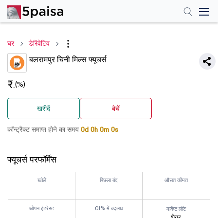
घर
डेरिवेटिव
बलरामपुर चिनी मिल्स फ्यूचर्स
₹
(%)
.
खरीदें
बेचें
कॉन्ट्रैक्ट समाप्त होने का समय
0d 0h 0m 0s
फ्यूचर्स परफॉर्मेंस
खोलें
पिछला बंद
औसत कीमत
ओपन इंटरेस्ट
OI% में बदलाव
मार्केट लॉट
शेयर