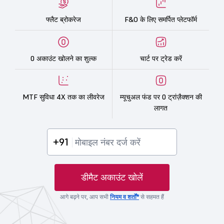
फ्लैट ब्रोकरेज
F&O के लिए समर्पित प्लेटफॉर्म
0 अकाउंट खोलने का शुल्क
चार्ट पर ट्रेड करें
MTF सुविधा 4X तक का लीवरेज
म्यूचुअल फंड पर 0 ट्रांज़ैक्शन की
लागत
+91
डीमैट अकाउंट खोलें
आगे बढ़ने पर, आप सभी
नियम व शर्तों*
से सहमत हैं