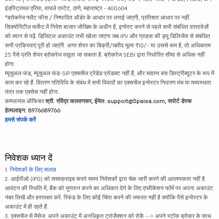
इंडस्ट्रियल एरिया, वाघले एस्टेट, ठाणे, महाराष्ट्र - 400604
*ब्रोकरेज फ्लैट फीस / निष्पादित ऑर्डर के आधार पर लगाई जाएगी, प्रतिशत आधार पर नहीं.
सिक्योरिटीज़ मार्केट में निवेश बाजार जोखिम के अधीन है, इन्वेस्ट करने से पहले सभी संबंधित दस्तावेज़ों
को ध्यान से पढ़ें. डिजिटल अकाउंट तभी खोला जाएगा जब IPV और ग्राहक की ड्यू डिलिजेंस से संबंधित
सभी प्रक्रियाएं पूरी हो जाएंगी. अगर शेयर का बिक्री/खरीद मूल्य ₹10/- या उससे कम है, तो अधिकतम
25 पैसे प्रति शेयर ब्रोकरेज वसूला जा सकता है. ब्रोकरेज SEBI द्वारा निर्धारित सीमा से अधिक नहीं
होगा.
म्यूचुअल फंड, म्यूचुअल फंड-SIP एक्सचेंज ट्रेडेड प्रोडक्ट नहीं हैं, और सदस्य बस डिस्ट्रीब्यूटर के रूप में
काम कर रहे हैं. वितरण गतिविधि के संबंध में सभी विवादों का एक्सचेंज इन्वेस्टर निवारण मंच या मध्यस्थता
तंत्र तक एक्सेस नहीं होगा.
कम्प्लायंस ऑफिसर:
श्री. रविंद्र कलवणकर, ईमेल: support@5paisa.com, सपोर्ट डेस्क
हेल्पलाइन: 8976689766
हमसे संपर्क करें
निवेशक ध्यान दें
1.
निवेशकों के लिए सलाह
2. आईपीओ (IPO) को सब्सक्राइब करते समय निवेशकों द्वारा चेक जारी करने की आवश्यकता नहीं है.
आवंटन की स्थिति में, बैंक को भुगतान करने का अधिकार देने के लिए एप्लीकेशन फॉर्म पर अपना अकाउंट
नंबर लिखें और हस्ताक्षर करें. रिफंड के लिए कोई चिंता करने की जरूरत नहीं है क्योंकि पैसे इन्वेस्टर के
अकाउंट में ही रहते हैं.
3. एक्सचेंज से मैसेज: अपने अकाउंट में अनधिकृत ट्रांज़ैक्शन को रोकें --> अपने स्टॉक ब्रोकर के साथ