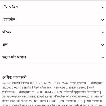
टॉप स्टॉक्स
(इंडाइसेस)
परिचय
अन्य
फ्यूचर और ऑप्शन
अधिक जानकारी
5paisa कैपिटल लिमिटेड. CIN: L67190MH2007PLC289249 | स्टॉक ब्रोकर SEBI रजिस्ट्रेशन:
INZ000010231 | SEBI डिपॉजिटरी रजिस्ट्रेशन: IN DP CDSL: IN-DP-192-2016 | रिसर्च
एनालिस्ट SEBI रजिस्ट्रेशन. नं.: INH000025188 | AMFI-रजिस्टर्ड म्यूचुअल फंड डिस्ट्रीब्यूटर |
AMFI रजिस्ट्रेशन नंबर: ARN-104096 | शुरुआती रजिस्ट्रेशन की तारीख: 30/07/2015 | ARN की
वर्तमान वैधता : 30/07/2027 | NSE सदस्य ID: 14300 | BSE सदस्य ID: 6363 | MCX सदस्य ID:
55945 | रजिस्टर्ड एड्रेस - IIFL हाउस, सन इन्फोटेक पार्क, रोड नं. 16V, प्लॉट नं. B-23, MIDC, ठाणे