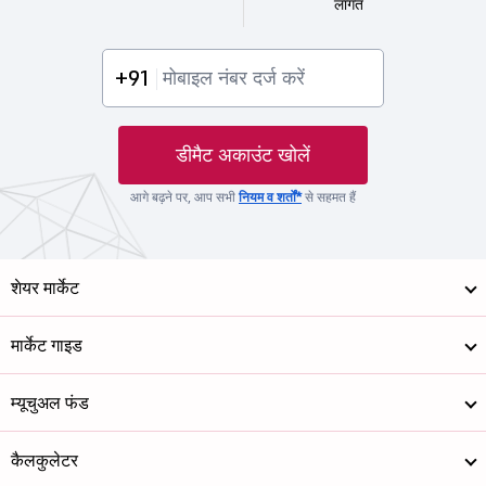
लागत
+91
डीमैट अकाउंट खोलें
आगे बढ़ने पर, आप सभी
नियम व शर्तों*
से सहमत हैं
शेयर मार्केट
मार्केट गाइड
म्यूचुअल फंड
कैलकुलेटर