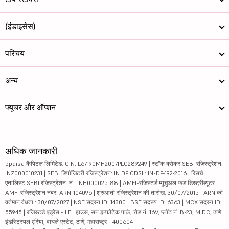
(इंडाइसेस)
परिचय
अन्य
फ्यूचर और ऑप्शन
अधिक जानकारी
5paisa कैपिटल लिमिटेड. CIN: L67190MH2007PLC289249 | स्टॉक ब्रोकर SEBI रजिस्ट्रेशन:
INZ000010231 | SEBI डिपॉजिटरी रजिस्ट्रेशन: IN DP CDSL: IN-DP-192-2016 | रिसर्च
एनालिस्ट SEBI रजिस्ट्रेशन. नं.: INH000025188 | AMFI-रजिस्टर्ड म्यूचुअल फंड डिस्ट्रीब्यूटर |
AMFI रजिस्ट्रेशन नंबर: ARN-104096 | शुरुआती रजिस्ट्रेशन की तारीख: 30/07/2015 | ARN की
वर्तमान वैधता : 30/07/2027 | NSE सदस्य ID: 14300 | BSE सदस्य ID: 6363 | MCX सदस्य ID:
55945 | रजिस्टर्ड एड्रेस - IIFL हाउस, सन इन्फोटेक पार्क, रोड नं. 16V, प्लॉट नं. B-23, MIDC, ठाणे
इंडस्ट्रियल एरिया, वाघले एस्टेट, ठाणे, महाराष्ट्र - 400604