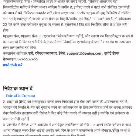
*ब्रोकरेज फ्लैट फीस / निष्पादित ऑर्डर के आधार पर लगाई जाएगी, प्रतिशत आधार पर नहीं.
सिक्योरिटीज़ मार्केट में निवेश बाजार जोखिम के अधीन है, इन्वेस्ट करने से पहले सभी संबंधित दस्तावेज़ों
को ध्यान से पढ़ें. डिजिटल अकाउंट तभी खोला जाएगा जब IPV और ग्राहक की ड्यू डिलिजेंस से संबंधित
सभी प्रक्रियाएं पूरी हो जाएंगी. अगर शेयर का बिक्री/खरीद मूल्य ₹10/- या उससे कम है, तो अधिकतम
25 पैसे प्रति शेयर ब्रोकरेज वसूला जा सकता है. ब्रोकरेज SEBI द्वारा निर्धारित सीमा से अधिक नहीं
होगा.
म्यूचुअल फंड, म्यूचुअल फंड-SIP एक्सचेंज ट्रेडेड प्रोडक्ट नहीं हैं, और सदस्य बस डिस्ट्रीब्यूटर के रूप में
काम कर रहे हैं. वितरण गतिविधि के संबंध में सभी विवादों का एक्सचेंज इन्वेस्टर निवारण मंच या मध्यस्थता
तंत्र तक एक्सेस नहीं होगा.
कम्प्लायंस ऑफिसर:
श्री. रविंद्र कलवणकर, ईमेल: support@5paisa.com, सपोर्ट डेस्क
हेल्पलाइन: 8976689766
हमसे संपर्क करें
निवेशक ध्यान दें
1.
निवेशकों के लिए सलाह
2. आईपीओ (IPO) को सब्सक्राइब करते समय निवेशकों द्वारा चेक जारी करने की आवश्यकता नहीं है.
आवंटन की स्थिति में, बैंक को भुगतान करने का अधिकार देने के लिए एप्लीकेशन फॉर्म पर अपना अकाउंट
नंबर लिखें और हस्ताक्षर करें. रिफंड के लिए कोई चिंता करने की जरूरत नहीं है क्योंकि पैसे इन्वेस्टर के
अकाउंट में ही रहते हैं.
3. एक्सचेंज से मैसेज: अपने अकाउंट में अनधिकृत ट्रांज़ैक्शन को रोकें --> अपने स्टॉक ब्रोकर के साथ
अपना मोबाइल नंबर/ईमेल आईडी अपडेट करें. दिन के अंत में एक्सचेंज से अपने मोबाइल/ईमेल पर सीधे