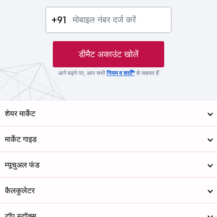
+91
डीमैट अकाउंट खोलें
आगे बढ़ने पर, आप सभी
नियम व शर्तों*
से सहमत हैं
शेयर मार्केट
मार्केट गाइड
म्यूचुअल फंड
कैलकुलेटर
टॉप स्टॉक्स