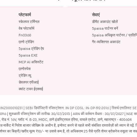
प्लेटफार्म
सेवाएं
स्केलपर टर्मिनल
डीमैट अकाउंट खोलें
वेब प्लेटफॉर्म
5paisa पार्टनर बनें
FnO360
5paisa अधिकृत पार्टनर / प्रतिन
एल्गो ट्रेडिंग
गैर-व्यक्तिगत अकाउंट
5paisa ट्रेडिंग ऐप
5paisa EXE
MCP AI असिस्टेंट
एल्गोस्पेस
ट्रेडिंग व्यू
डेवलपर एपीआई
क्वांट टावर ईएक्सई
000010231 | SEBI डिपॉजिटरी रजिस्ट्रेशन: IN DP CDSL: IN-DP-192-2016 | रिसर्च एनालिस्ट SEBI 
04096 | शुरुआती रजिस्ट्रेशन की तारीख: 30/07/2015 | ARN की वर्तमान वैधता : 30/07/2027 | NSE स
ड नं. 16V, प्लॉट नं. B-23, MIDC, ठाणे इंडस्ट्रियल एरिया, वाघले एस्टेट, ठाणे, महाराष्ट्र - 400604
ार्केट में निवेश बाजार जोखिम के अधीन है, इन्वेस्ट करने से पहले सभी संबंधित दस्तावेज़ों को ध्यान से पढ़े
र शेयर का बिक्री/खरीद मूल्य ₹10/- या उससे कम है, तो अधिकतम 25 पैसे प्रति शेयर ब्रोकरेज वसूला जा सक