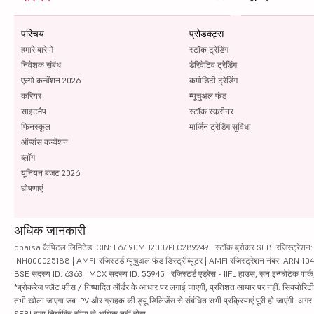
परिचय
प्रोडक्ट्स
हमारे बारे में
स्टॉक ट्रेडिंग
निवेशक संबंध
डेरिवेटिव ट्रेडिंग
एल्गो कन्वेंशन 2026
कमोडिटी ट्रेडिंग
करियर
म्यूचुअल फंड
साइटमैप
स्टॉक स्क्रीनर
फिनस्कूल
मार्जिन ट्रेडिंग सुविधा
ऑप्शंस कन्वेंशन
ब्लॉग
यूनियन बजट 2026
घोषणाएं
अधिक जानकारी
5paisa कैपिटल लिमिटेड. CIN: L67190MH2007PLC289249 | स्टॉक ब्रोकर SEBI रजिस्ट्रेशन: INZ
INH000025188 | AMFI-रजिस्टर्ड म्यूचुअल फंड डिस्ट्रीब्यूटर | AMFI रजिस्ट्रेशन नंबर: ARN-1
BSE सदस्य ID: 6363 | MCX सदस्य ID: 55945 | रजिस्टर्ड एड्रेस - IIFL हाउस, सन इन्फोटेक पार्क, रो
*ब्रोकरेज फ्लैट फीस / निष्पादित ऑर्डर के आधार पर लगाई जाएगी, प्रतिशत आधार पर नहीं. सिक्योरिटीज़ म
तभी खोला जाएगा जब IPV और ग्राहक की ड्यू डिलिजेंस से संबंधित सभी प्रक्रियाएं पूरी हो जाएंगी. अग
SEBI द्वारा निर्धारित सीमा से अधिक नहीं होगा.