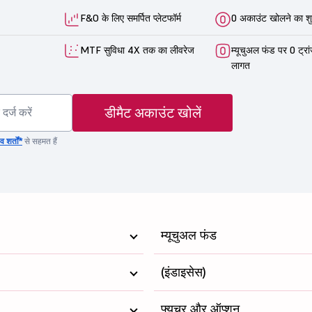
F&O के लिए समर्पित प्लेटफॉर्म
0 अकाउंट खोलने का शु
MTF सुविधा 4X तक का लीवरेज
म्यूचुअल फंड पर 0 ट्रा
लागत
डीमैट अकाउंट खोलें
 शर्तों*
से सहमत हैं
म्यूचुअल फंड
(इंडाइसेस)
फ्यूचर और ऑप्शन