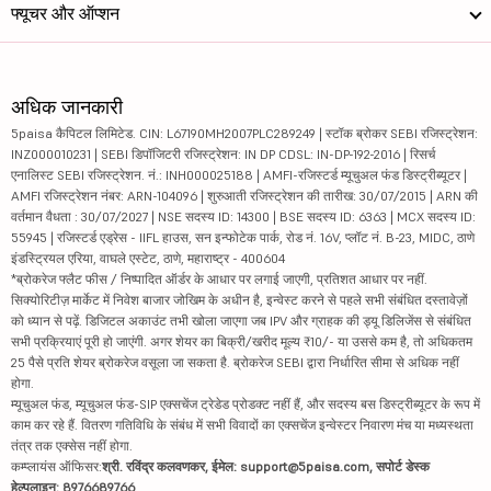
फ्यूचर और ऑप्शन
अधिक जानकारी
5paisa कैपिटल लिमिटेड. CIN: L67190MH2007PLC289249 | स्टॉक ब्रोकर SEBI रजिस्ट्रेशन:
INZ000010231 | SEBI डिपॉजिटरी रजिस्ट्रेशन: IN DP CDSL: IN-DP-192-2016 | रिसर्च
एनालिस्ट SEBI रजिस्ट्रेशन. नं.: INH000025188 | AMFI-रजिस्टर्ड म्यूचुअल फंड डिस्ट्रीब्यूटर |
AMFI रजिस्ट्रेशन नंबर: ARN-104096 | शुरुआती रजिस्ट्रेशन की तारीख: 30/07/2015 | ARN की
वर्तमान वैधता : 30/07/2027 | NSE सदस्य ID: 14300 | BSE सदस्य ID: 6363 | MCX सदस्य ID:
55945 | रजिस्टर्ड एड्रेस - IIFL हाउस, सन इन्फोटेक पार्क, रोड नं. 16V, प्लॉट नं. B-23, MIDC, ठाणे
इंडस्ट्रियल एरिया, वाघले एस्टेट, ठाणे, महाराष्ट्र - 400604
*ब्रोकरेज फ्लैट फीस / निष्पादित ऑर्डर के आधार पर लगाई जाएगी, प्रतिशत आधार पर नहीं.
सिक्योरिटीज़ मार्केट में निवेश बाजार जोखिम के अधीन है, इन्वेस्ट करने से पहले सभी संबंधित दस्तावेज़ों
को ध्यान से पढ़ें. डिजिटल अकाउंट तभी खोला जाएगा जब IPV और ग्राहक की ड्यू डिलिजेंस से संबंधित
सभी प्रक्रियाएं पूरी हो जाएंगी. अगर शेयर का बिक्री/खरीद मूल्य ₹10/- या उससे कम है, तो अधिकतम
25 पैसे प्रति शेयर ब्रोकरेज वसूला जा सकता है. ब्रोकरेज SEBI द्वारा निर्धारित सीमा से अधिक नहीं
होगा.
म्यूचुअल फंड, म्यूचुअल फंड-SIP एक्सचेंज ट्रेडेड प्रोडक्ट नहीं हैं, और सदस्य बस डिस्ट्रीब्यूटर के रूप में
काम कर रहे हैं. वितरण गतिविधि के संबंध में सभी विवादों का एक्सचेंज इन्वेस्टर निवारण मंच या मध्यस्थता
तंत्र तक एक्सेस नहीं होगा.
कम्प्लायंस ऑफिसर:
श्री. रविंद्र कलवणकर, ईमेल: support@5paisa.com, सपोर्ट डेस्क
हेल्पलाइन: 8976689766