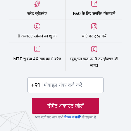
फ्लैट ब्रोकरेज
F&O के लिए समर्पित प्लेटफॉर्म
0 अकाउंट खोलने का शुल्क
चार्ट पर ट्रेड करें
MTF सुविधा 4X तक का लीवरेज
म्यूचुअल फंड पर 0 ट्रांज़ैक्शन की
लागत
+91
डीमैट अकाउंट खोलें
आगे बढ़ने पर, आप सभी
नियम व शर्तों*
से सहमत हैं