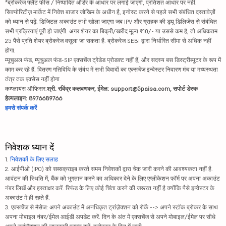
*ब्रोकरेज फ्लैट फीस / निष्पादित ऑर्डर के आधार पर लगाई जाएगी, प्रतिशत आधार पर नहीं.
सिक्योरिटीज़ मार्केट में निवेश बाजार जोखिम के अधीन है, इन्वेस्ट करने से पहले सभी संबंधित दस्तावेज़ों
को ध्यान से पढ़ें. डिजिटल अकाउंट तभी खोला जाएगा जब IPV और ग्राहक की ड्यू डिलिजेंस से संबंधित
सभी प्रक्रियाएं पूरी हो जाएंगी. अगर शेयर का बिक्री/खरीद मूल्य ₹10/- या उससे कम है, तो अधिकतम
25 पैसे प्रति शेयर ब्रोकरेज वसूला जा सकता है. ब्रोकरेज SEBI द्वारा निर्धारित सीमा से अधिक नहीं
होगा.
म्यूचुअल फंड, म्यूचुअल फंड-SIP एक्सचेंज ट्रेडेड प्रोडक्ट नहीं हैं, और सदस्य बस डिस्ट्रीब्यूटर के रूप में
काम कर रहे हैं. वितरण गतिविधि के संबंध में सभी विवादों का एक्सचेंज इन्वेस्टर निवारण मंच या मध्यस्थता
तंत्र तक एक्सेस नहीं होगा.
कम्प्लायंस ऑफिसर:
श्री. रविंद्र कलवणकर, ईमेल: support@5paisa.com, सपोर्ट डेस्क
हेल्पलाइन: 8976689766
हमसे संपर्क करें
निवेशक ध्यान दें
1.
निवेशकों के लिए सलाह
2. आईपीओ (IPO) को सब्सक्राइब करते समय निवेशकों द्वारा चेक जारी करने की आवश्यकता नहीं है.
आवंटन की स्थिति में, बैंक को भुगतान करने का अधिकार देने के लिए एप्लीकेशन फॉर्म पर अपना अकाउंट
नंबर लिखें और हस्ताक्षर करें. रिफंड के लिए कोई चिंता करने की जरूरत नहीं है क्योंकि पैसे इन्वेस्टर के
अकाउंट में ही रहते हैं.
3. एक्सचेंज से मैसेज: अपने अकाउंट में अनधिकृत ट्रांज़ैक्शन को रोकें --> अपने स्टॉक ब्रोकर के साथ
अपना मोबाइल नंबर/ईमेल आईडी अपडेट करें. दिन के अंत में एक्सचेंज से अपने मोबाइल/ईमेल पर सीधे