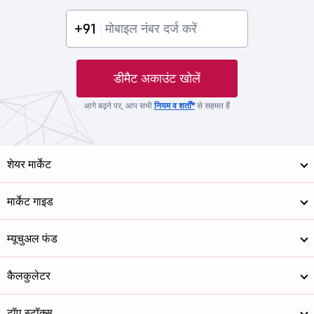
+91
डीमैट अकाउंट खोलें
आगे बढ़ने पर, आप सभी
नियम व शर्तों*
से सहमत हैं
शेयर मार्केट
मार्केट गाइड
म्यूचुअल फंड
कैलकुलेटर
टॉप स्टॉक्स