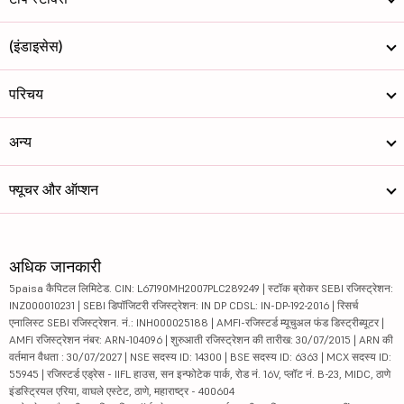
(इंडाइसेस)
परिचय
अन्य
फ्यूचर और ऑप्शन
अधिक जानकारी
5paisa कैपिटल लिमिटेड. CIN: L67190MH2007PLC289249 | स्टॉक ब्रोकर SEBI रजिस्ट्रेशन:
INZ000010231 | SEBI डिपॉजिटरी रजिस्ट्रेशन: IN DP CDSL: IN-DP-192-2016 | रिसर्च
एनालिस्ट SEBI रजिस्ट्रेशन. नं.: INH000025188 | AMFI-रजिस्टर्ड म्यूचुअल फंड डिस्ट्रीब्यूटर |
AMFI रजिस्ट्रेशन नंबर: ARN-104096 | शुरुआती रजिस्ट्रेशन की तारीख: 30/07/2015 | ARN की
वर्तमान वैधता : 30/07/2027 | NSE सदस्य ID: 14300 | BSE सदस्य ID: 6363 | MCX सदस्य ID:
55945 | रजिस्टर्ड एड्रेस - IIFL हाउस, सन इन्फोटेक पार्क, रोड नं. 16V, प्लॉट नं. B-23, MIDC, ठाणे
इंडस्ट्रियल एरिया, वाघले एस्टेट, ठाणे, महाराष्ट्र - 400604