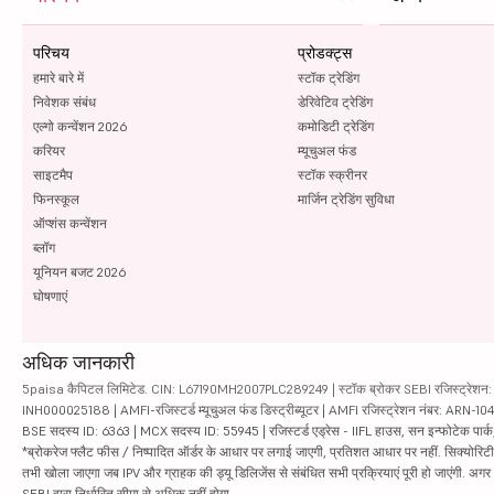
परिचय
प्रोडक्ट्स
हमारे बारे में
स्टॉक ट्रेडिंग
निवेशक संबंध
डेरिवेटिव ट्रेडिंग
एल्गो कन्वेंशन 2026
कमोडिटी ट्रेडिंग
करियर
म्यूचुअल फंड
साइटमैप
स्टॉक स्क्रीनर
फिनस्कूल
मार्जिन ट्रेडिंग सुविधा
ऑप्शंस कन्वेंशन
ब्लॉग
यूनियन बजट 2026
घोषणाएं
अधिक जानकारी
5paisa कैपिटल लिमिटेड. CIN: L67190MH2007PLC289249 | स्टॉक ब्रोकर SEBI रजिस्ट्रेशन: INZ
INH000025188 | AMFI-रजिस्टर्ड म्यूचुअल फंड डिस्ट्रीब्यूटर | AMFI रजिस्ट्रेशन नंबर: ARN-1
BSE सदस्य ID: 6363 | MCX सदस्य ID: 55945 | रजिस्टर्ड एड्रेस - IIFL हाउस, सन इन्फोटेक पार्क, रो
*ब्रोकरेज फ्लैट फीस / निष्पादित ऑर्डर के आधार पर लगाई जाएगी, प्रतिशत आधार पर नहीं. सिक्योरिटीज़ म
तभी खोला जाएगा जब IPV और ग्राहक की ड्यू डिलिजेंस से संबंधित सभी प्रक्रियाएं पूरी हो जाएंगी. अग
SEBI द्वारा निर्धारित सीमा से अधिक नहीं होगा.