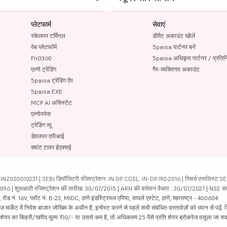
प्लेटफार्म
सेवाएं
स्केलपर टर्मिनल
डीमैट अकाउंट खोलें
वेब प्लेटफॉर्म
5paisa पार्टनर बनें
FnO360
5paisa अधिकृत पार्टनर / प्रतिन
एल्गो ट्रेडिंग
गैर-व्यक्तिगत अकाउंट
5paisa ट्रेडिंग ऐप
5paisa EXE
MCP AI असिस्टेंट
एल्गोस्पेस
ट्रेडिंग व्यू
डेवलपर एपीआई
क्वांट टावर ईएक्सई
000010231 | SEBI डिपॉजिटरी रजिस्ट्रेशन: IN DP CDSL: IN-DP-192-2016 | रिसर्च एनालिस्ट SEBI 
04096 | शुरुआती रजिस्ट्रेशन की तारीख: 30/07/2015 | ARN की वर्तमान वैधता : 30/07/2027 | NSE स
ड नं. 16V, प्लॉट नं. B-23, MIDC, ठाणे इंडस्ट्रियल एरिया, वाघले एस्टेट, ठाणे, महाराष्ट्र - 400604
ार्केट में निवेश बाजार जोखिम के अधीन है, इन्वेस्ट करने से पहले सभी संबंधित दस्तावेज़ों को ध्यान से पढ़े
र शेयर का बिक्री/खरीद मूल्य ₹10/- या उससे कम है, तो अधिकतम 25 पैसे प्रति शेयर ब्रोकरेज वसूला जा सक