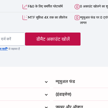
F&O के लिए समर्पित प्लेटफॉर्म
0 अकाउंट खोलने का शु
MTF सुविधा 4X तक का लीवरेज
म्यूचुअल फंड पर 0 ट्रा
लागत
डीमैट अकाउंट खोलें
 शर्तों*
से सहमत हैं
म्यूचुअल फंड
(इंडाइसेस)
फ्यूचर और ऑप्शन