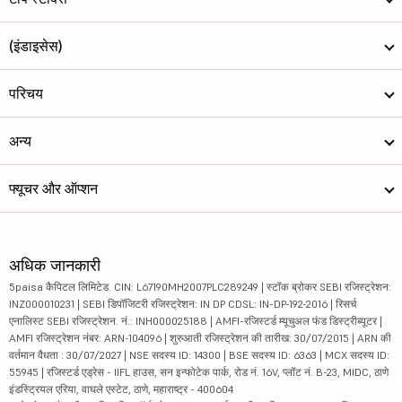
(इंडाइसेस)
परिचय
अन्य
फ्यूचर और ऑप्शन
अधिक जानकारी
5paisa कैपिटल लिमिटेड. CIN: L67190MH2007PLC289249 | स्टॉक ब्रोकर SEBI रजिस्ट्रेशन:
INZ000010231 | SEBI डिपॉजिटरी रजिस्ट्रेशन: IN DP CDSL: IN-DP-192-2016 | रिसर्च
एनालिस्ट SEBI रजिस्ट्रेशन. नं.: INH000025188 | AMFI-रजिस्टर्ड म्यूचुअल फंड डिस्ट्रीब्यूटर |
AMFI रजिस्ट्रेशन नंबर: ARN-104096 | शुरुआती रजिस्ट्रेशन की तारीख: 30/07/2015 | ARN की
वर्तमान वैधता : 30/07/2027 | NSE सदस्य ID: 14300 | BSE सदस्य ID: 6363 | MCX सदस्य ID:
55945 | रजिस्टर्ड एड्रेस - IIFL हाउस, सन इन्फोटेक पार्क, रोड नं. 16V, प्लॉट नं. B-23, MIDC, ठाणे
इंडस्ट्रियल एरिया, वाघले एस्टेट, ठाणे, महाराष्ट्र - 400604