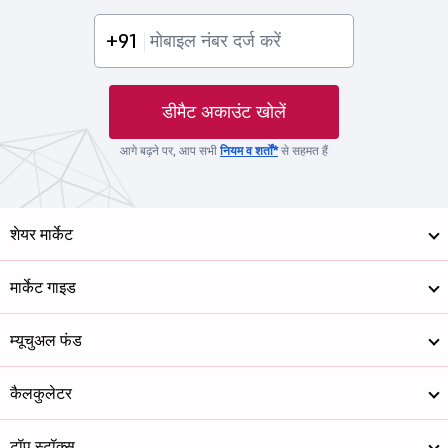
+91
डीमैट अकाउंट खोलें
आगे बढ़ने पर, आप सभी
नियम व शर्तों*
से सहमत हैं
शेयर मार्केट
मार्केट गाइड
म्यूचुअल फंड
कैलकुलेटर
टॉप स्टॉक्स