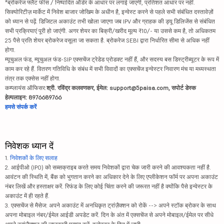
*ब्रोकरेज फ्लैट फीस / निष्पादित ऑर्डर के आधार पर लगाई जाएगी, प्रतिशत आधार पर नहीं.
सिक्योरिटीज़ मार्केट में निवेश बाजार जोखिम के अधीन है, इन्वेस्ट करने से पहले सभी संबंधित दस्तावेज़ों
को ध्यान से पढ़ें. डिजिटल अकाउंट तभी खोला जाएगा जब IPV और ग्राहक की ड्यू डिलिजेंस से संबंधित
सभी प्रक्रियाएं पूरी हो जाएंगी. अगर शेयर का बिक्री/खरीद मूल्य ₹10/- या उससे कम है, तो अधिकतम
25 पैसे प्रति शेयर ब्रोकरेज वसूला जा सकता है. ब्रोकरेज SEBI द्वारा निर्धारित सीमा से अधिक नहीं
होगा.
म्यूचुअल फंड, म्यूचुअल फंड-SIP एक्सचेंज ट्रेडेड प्रोडक्ट नहीं हैं, और सदस्य बस डिस्ट्रीब्यूटर के रूप में
काम कर रहे हैं. वितरण गतिविधि के संबंध में सभी विवादों का एक्सचेंज इन्वेस्टर निवारण मंच या मध्यस्थता
तंत्र तक एक्सेस नहीं होगा.
कम्प्लायंस ऑफिसर:
श्री. रविंद्र कलवणकर, ईमेल: support@5paisa.com, सपोर्ट डेस्क
हेल्पलाइन: 8976689766
हमसे संपर्क करें
निवेशक ध्यान दें
1.
निवेशकों के लिए सलाह
2. आईपीओ (IPO) को सब्सक्राइब करते समय निवेशकों द्वारा चेक जारी करने की आवश्यकता नहीं है.
आवंटन की स्थिति में, बैंक को भुगतान करने का अधिकार देने के लिए एप्लीकेशन फॉर्म पर अपना अकाउंट
नंबर लिखें और हस्ताक्षर करें. रिफंड के लिए कोई चिंता करने की जरूरत नहीं है क्योंकि पैसे इन्वेस्टर के
अकाउंट में ही रहते हैं.
3. एक्सचेंज से मैसेज: अपने अकाउंट में अनधिकृत ट्रांज़ैक्शन को रोकें --> अपने स्टॉक ब्रोकर के साथ
अपना मोबाइल नंबर/ईमेल आईडी अपडेट करें. दिन के अंत में एक्सचेंज से अपने मोबाइल/ईमेल पर सीधे