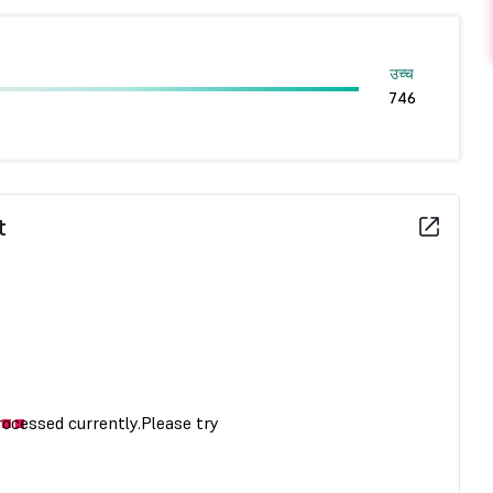
उच्च
746
t