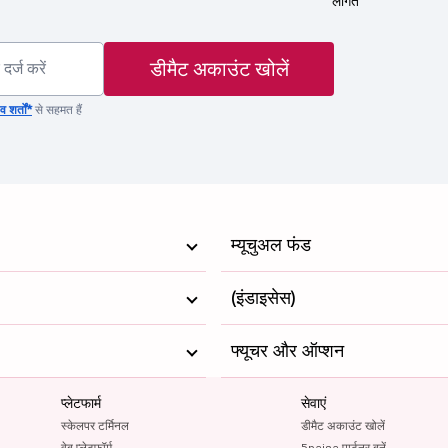
लागत
डीमैट अकाउंट खोलें
 शर्तों*
से सहमत हैं
म्यूचुअल फंड
(इंडाइसेस)
फ्यूचर और ऑप्शन
प्लेटफार्म
सेवाएं
स्केलपर टर्मिनल
डीमैट अकाउंट खोलें
वेब प्लेटफॉर्म
5paisa पार्टनर बनें