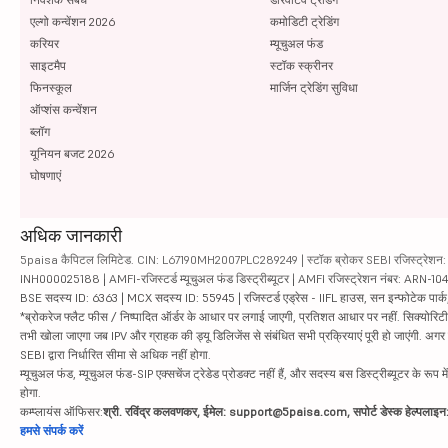
एल्गो कन्वेंशन 2026
कमोडिटी ट्रेडिंग
करियर
म्यूचुअल फंड
साइटमैप
स्टॉक स्क्रीनर
फिनस्कूल
मार्जिन ट्रेडिंग सुविधा
ऑप्शंस कन्वेंशन
ब्लॉग
यूनियन बजट 2026
घोषणाएं
अधिक जानकारी
5paisa कैपिटल लिमिटेड. CIN: L67190MH2007PLC289249 | स्टॉक ब्रोकर SEBI रजिस्ट्रेशन: INZ
INH000025188 | AMFI-रजिस्टर्ड म्यूचुअल फंड डिस्ट्रीब्यूटर | AMFI रजिस्ट्रेशन नंबर: ARN-1
BSE सदस्य ID: 6363 | MCX सदस्य ID: 55945 | रजिस्टर्ड एड्रेस - IIFL हाउस, सन इन्फोटेक पार्क, रो
*ब्रोकरेज फ्लैट फीस / निष्पादित ऑर्डर के आधार पर लगाई जाएगी, प्रतिशत आधार पर नहीं. सिक्योरिटीज़ म
तभी खोला जाएगा जब IPV और ग्राहक की ड्यू डिलिजेंस से संबंधित सभी प्रक्रियाएं पूरी हो जाएंगी. अग
SEBI द्वारा निर्धारित सीमा से अधिक नहीं होगा.
म्यूचुअल फंड, म्यूचुअल फंड-SIP एक्सचेंज ट्रेडेड प्रोडक्ट नहीं हैं, और सदस्य बस डिस्ट्रीब्यूटर के रूप म
होगा.
कम्प्लायंस ऑफिसर:
श्री. रविंद्र कलवणकर, ईमेल: support@5paisa.com, सपोर्ट डेस्क हेल्पला
हमसे संपर्क करें