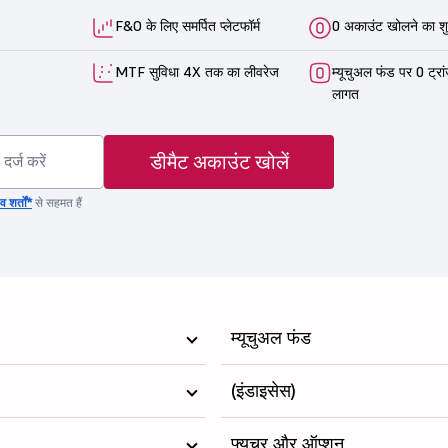
F&O के लिए समर्पित प्लेटफॉर्म
0 अकाउंट खोलने का शु
MTF सुविधा 4X तक का लीवरेज
म्यूचुअल फंड पर 0 ट्रा
लागत
डीमैट अकाउंट खोलें
 शर्तों*
से सहमत हैं
म्यूचुअल फंड
(इंडाइसेस)
फ्यूचर और ऑप्शन