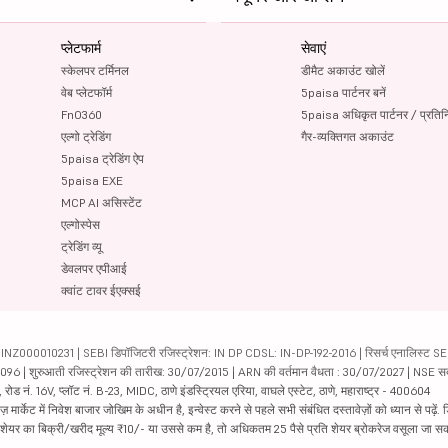
प्लेटफार्म
सेवाएं
स्केलपर टर्मिनल
डीमैट अकाउंट खोलें
वेब प्लेटफॉर्म
5paisa पार्टनर बनें
FnO360
5paisa अधिकृत पार्टनर / प्रतिन
एल्गो ट्रेडिंग
गैर-व्यक्तिगत अकाउंट
5paisa ट्रेडिंग ऐप
5paisa EXE
MCP AI असिस्टेंट
एल्गोस्पेस
ट्रेडिंग व्यू
डेवलपर एपीआई
क्वांट टावर ईएक्सई
000010231 | SEBI डिपॉजिटरी रजिस्ट्रेशन: IN DP CDSL: IN-DP-192-2016 | रिसर्च एनालिस्ट SEBI 
04096 | शुरुआती रजिस्ट्रेशन की तारीख: 30/07/2015 | ARN की वर्तमान वैधता : 30/07/2027 | NSE स
ड नं. 16V, प्लॉट नं. B-23, MIDC, ठाणे इंडस्ट्रियल एरिया, वाघले एस्टेट, ठाणे, महाराष्ट्र - 400604
ार्केट में निवेश बाजार जोखिम के अधीन है, इन्वेस्ट करने से पहले सभी संबंधित दस्तावेज़ों को ध्यान से पढ़े
र शेयर का बिक्री/खरीद मूल्य ₹10/- या उससे कम है, तो अधिकतम 25 पैसे प्रति शेयर ब्रोकरेज वसूला जा सक