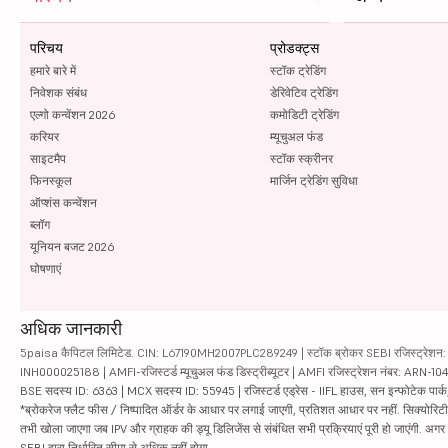
परिचय
प्रोडक्ट्स
हमारे बारे में
स्टॉक ट्रेडिंग
निवेशक संबंध
डेरिवेटिव ट्रेडिंग
एल्गो कन्वेंशन 2026
कमोडिटी ट्रेडिंग
करियर
म्यूचुअल फंड
साइटमैप
स्टॉक स्क्रीनर
फिनस्कूल
मार्जिन ट्रेडिंग सुविधा
ऑप्शंस कन्वेंशन
ब्लॉग
यूनियन बजट 2026
घोषणाएं
अधिक जानकारी
5paisa कैपिटल लिमिटेड. CIN: L67190MH2007PLC289249 | स्टॉक ब्रोकर SEBI रजिस्ट्रेशन: INZ
INH000025188 | AMFI-रजिस्टर्ड म्यूचुअल फंड डिस्ट्रीब्यूटर | AMFI रजिस्ट्रेशन नंबर: ARN-1
BSE सदस्य ID: 6363 | MCX सदस्य ID: 55945 | रजिस्टर्ड एड्रेस - IIFL हाउस, सन इन्फोटेक पार्क, रो
*ब्रोकरेज फ्लैट फीस / निष्पादित ऑर्डर के आधार पर लगाई जाएगी, प्रतिशत आधार पर नहीं. सिक्योरिटीज़ म
तभी खोला जाएगा जब IPV और ग्राहक की ड्यू डिलिजेंस से संबंधित सभी प्रक्रियाएं पूरी हो जाएंगी. अग
SEBI द्वारा निर्धारित सीमा से अधिक नहीं होगा.