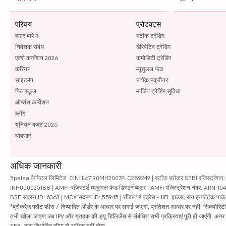
परिचय
प्रोडक्ट्स
हमारे बारे में
स्टॉक ट्रेडिंग
निवेशक संबंध
डेरिवेटिव ट्रेडिंग
एल्गो कन्वेंशन 2026
कमोडिटी ट्रेडिंग
करियर
म्यूचुअल फंड
साइटमैप
स्टॉक स्क्रीनर
फिनस्कूल
मार्जिन ट्रेडिंग सुविधा
ऑप्शंस कन्वेंशन
ब्लॉग
यूनियन बजट 2026
घोषणाएं
अधिक जानकारी
5paisa कैपिटल लिमिटेड. CIN: L67190MH2007PLC289249 | स्टॉक ब्रोकर SEBI रजिस्ट्रेशन: INZ
INH000025188 | AMFI-रजिस्टर्ड म्यूचुअल फंड डिस्ट्रीब्यूटर | AMFI रजिस्ट्रेशन नंबर: ARN-1
BSE सदस्य ID: 6363 | MCX सदस्य ID: 55945 | रजिस्टर्ड एड्रेस - IIFL हाउस, सन इन्फोटेक पार्क, रो
*ब्रोकरेज फ्लैट फीस / निष्पादित ऑर्डर के आधार पर लगाई जाएगी, प्रतिशत आधार पर नहीं. सिक्योरिटीज़ म
तभी खोला जाएगा जब IPV और ग्राहक की ड्यू डिलिजेंस से संबंधित सभी प्रक्रियाएं पूरी हो जाएंगी. अग
SEBI द्वारा निर्धारित सीमा से अधिक नहीं होगा.