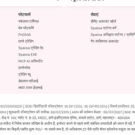
प्लेटफार्म
सेवाएं
स्केलपर टर्मिनल
डीमैट अकाउंट खोलें
वेब प्लेटफॉर्म
5paisa पार्टनर बनें
FnO360
5paisa अधिकृत पार्टनर / प्रतिन
एल्गो ट्रेडिंग
गैर-व्यक्तिगत अकाउंट
5paisa ट्रेडिंग ऐप
5paisa EXE
MCP AI असिस्टेंट
एल्गोस्पेस
ट्रेडिंग व्यू
डेवलपर एपीआई
क्वांट टावर ईएक्सई
000010231 | SEBI डिपॉजिटरी रजिस्ट्रेशन: IN DP CDSL: IN-DP-192-2016 | रिसर्च एनालिस्ट SEBI 
04096 | शुरुआती रजिस्ट्रेशन की तारीख: 30/07/2015 | ARN की वर्तमान वैधता : 30/07/2027 | NSE स
ड नं. 16V, प्लॉट नं. B-23, MIDC, ठाणे इंडस्ट्रियल एरिया, वाघले एस्टेट, ठाणे, महाराष्ट्र - 400604
ार्केट में निवेश बाजार जोखिम के अधीन है, इन्वेस्ट करने से पहले सभी संबंधित दस्तावेज़ों को ध्यान से पढ़े
र शेयर का बिक्री/खरीद मूल्य ₹10/- या उससे कम है, तो अधिकतम 25 पैसे प्रति शेयर ब्रोकरेज वसूला जा सक