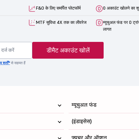
F&O के लिए समर्पित प्लेटफॉर्म
0 अकाउंट खोलने का शु
MTF सुविधा 4X तक का लीवरेज
म्यूचुअल फंड पर 0 ट्रा
लागत
डीमैट अकाउंट खोलें
 शर्तों*
से सहमत हैं
म्यूचुअल फंड
(इंडाइसेस)
फ्यूचर और ऑप्शन