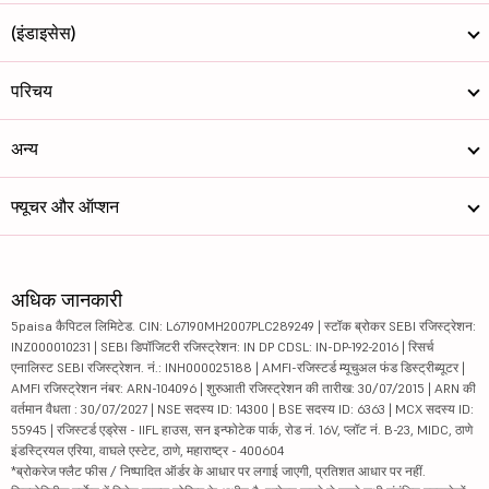
(इंडाइसेस)
परिचय
अन्य
फ्यूचर और ऑप्शन
अधिक जानकारी
5paisa कैपिटल लिमिटेड. CIN: L67190MH2007PLC289249 | स्टॉक ब्रोकर SEBI रजिस्ट्रेशन:
INZ000010231 | SEBI डिपॉजिटरी रजिस्ट्रेशन: IN DP CDSL: IN-DP-192-2016 | रिसर्च
एनालिस्ट SEBI रजिस्ट्रेशन. नं.: INH000025188 | AMFI-रजिस्टर्ड म्यूचुअल फंड डिस्ट्रीब्यूटर |
AMFI रजिस्ट्रेशन नंबर: ARN-104096 | शुरुआती रजिस्ट्रेशन की तारीख: 30/07/2015 | ARN की
वर्तमान वैधता : 30/07/2027 | NSE सदस्य ID: 14300 | BSE सदस्य ID: 6363 | MCX सदस्य ID:
55945 | रजिस्टर्ड एड्रेस - IIFL हाउस, सन इन्फोटेक पार्क, रोड नं. 16V, प्लॉट नं. B-23, MIDC, ठाणे
इंडस्ट्रियल एरिया, वाघले एस्टेट, ठाणे, महाराष्ट्र - 400604
*ब्रोकरेज फ्लैट फीस / निष्पादित ऑर्डर के आधार पर लगाई जाएगी, प्रतिशत आधार पर नहीं.