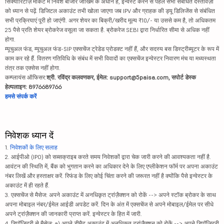
सिक्योरिटीज़ मार्केट में निवेश बाजार जोखिम के अधीन है, इन्वेस्ट करने से पहले सभी संबंधित दस्तावेज़ों
को ध्यान से पढ़ें. डिजिटल अकाउंट तभी खोला जाएगा जब IPV और ग्राहक की ड्यू डिलिजेंस से संबंधित
सभी प्रक्रियाएं पूरी हो जाएंगी. अगर शेयर का बिक्री/खरीद मूल्य ₹10/- या उससे कम है, तो अधिकतम
25 पैसे प्रति शेयर ब्रोकरेज वसूला जा सकता है. ब्रोकरेज SEBI द्वारा निर्धारित सीमा से अधिक नहीं
होगा.
म्यूचुअल फंड, म्यूचुअल फंड-SIP एक्सचेंज ट्रेडेड प्रोडक्ट नहीं हैं, और सदस्य बस डिस्ट्रीब्यूटर के रूप में
काम कर रहे हैं. वितरण गतिविधि के संबंध में सभी विवादों का एक्सचेंज इन्वेस्टर निवारण मंच या मध्यस्थता
तंत्र तक एक्सेस नहीं होगा.
कम्प्लायंस ऑफिसर:
श्री. रविंद्र कलवणकर, ईमेल: support@5paisa.com, सपोर्ट डेस्क
हेल्पलाइन: 8976689766
हमसे संपर्क करें
निवेशक ध्यान दें
1.
निवेशकों के लिए सलाह
2. आईपीओ (IPO) को सब्सक्राइब करते समय निवेशकों द्वारा चेक जारी करने की आवश्यकता नहीं है.
आवंटन की स्थिति में, बैंक को भुगतान करने का अधिकार देने के लिए एप्लीकेशन फॉर्म पर अपना अकाउंट
नंबर लिखें और हस्ताक्षर करें. रिफंड के लिए कोई चिंता करने की जरूरत नहीं है क्योंकि पैसे इन्वेस्टर के
अकाउंट में ही रहते हैं.
3. एक्सचेंज से मैसेज: अपने अकाउंट में अनधिकृत ट्रांज़ैक्शन को रोकें --> अपने स्टॉक ब्रोकर के साथ
अपना मोबाइल नंबर/ईमेल आईडी अपडेट करें. दिन के अंत में एक्सचेंज से अपने मोबाइल/ईमेल पर सीधे
अपने ट्रांज़ैक्शन की जानकारी प्राप्त करें. इन्वेस्टर के हित में जारी.
4. डिपॉज़िटरी से मैसेज: a) अपने डीमैट अकाउंट में अनधिकृत ट्रांज़ैक्शन को रोकें --> अपने डिपॉज़िटरी