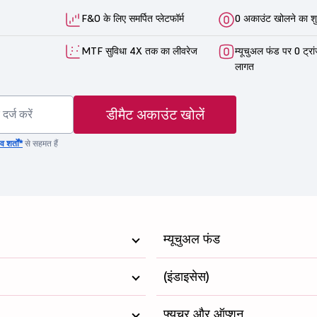
F&O के लिए समर्पित प्लेटफॉर्म
0 अकाउंट खोलने का शु
MTF सुविधा 4X तक का लीवरेज
म्यूचुअल फंड पर 0 ट्रा
लागत
डीमैट अकाउंट खोलें
 शर्तों*
से सहमत हैं
म्यूचुअल फंड
(इंडाइसेस)
फ्यूचर और ऑप्शन