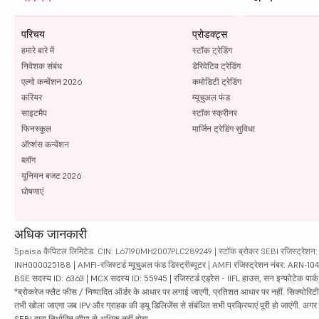
परिचय
प्रोडक्ट्स
हमारे बारे में
स्टॉक ट्रेडिंग
निवेशक संबंध
डेरिवेटिव ट्रेडिंग
एल्गो कन्वेंशन 2026
कमोडिटी ट्रेडिंग
करियर
म्यूचुअल फंड
साइटमैप
स्टॉक स्क्रीनर
फिनस्कूल
मार्जिन ट्रेडिंग सुविधा
ऑप्शंस कन्वेंशन
ब्लॉग
यूनियन बजट 2026
घोषणाएं
अधिक जानकारी
5paisa कैपिटल लिमिटेड. CIN: L67190MH2007PLC289249 | स्टॉक ब्रोकर SEBI रजिस्ट्रेशन: INZ
INH000025188 | AMFI-रजिस्टर्ड म्यूचुअल फंड डिस्ट्रीब्यूटर | AMFI रजिस्ट्रेशन नंबर: ARN-1
BSE सदस्य ID: 6363 | MCX सदस्य ID: 55945 | रजिस्टर्ड एड्रेस - IIFL हाउस, सन इन्फोटेक पार्क, रो
*ब्रोकरेज फ्लैट फीस / निष्पादित ऑर्डर के आधार पर लगाई जाएगी, प्रतिशत आधार पर नहीं. सिक्योरिटीज़ म
तभी खोला जाएगा जब IPV और ग्राहक की ड्यू डिलिजेंस से संबंधित सभी प्रक्रियाएं पूरी हो जाएंगी. अग
SEBI द्वारा निर्धारित सीमा से अधिक नहीं होगा.