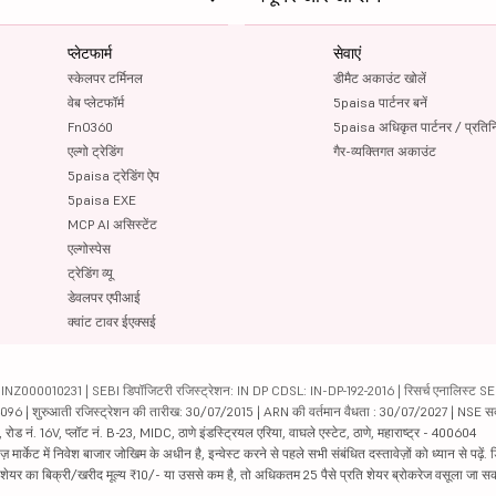
प्लेटफार्म
सेवाएं
स्केलपर टर्मिनल
डीमैट अकाउंट खोलें
वेब प्लेटफॉर्म
5paisa पार्टनर बनें
FnO360
5paisa अधिकृत पार्टनर / प्रतिन
एल्गो ट्रेडिंग
गैर-व्यक्तिगत अकाउंट
5paisa ट्रेडिंग ऐप
5paisa EXE
MCP AI असिस्टेंट
एल्गोस्पेस
ट्रेडिंग व्यू
डेवलपर एपीआई
क्वांट टावर ईएक्सई
000010231 | SEBI डिपॉजिटरी रजिस्ट्रेशन: IN DP CDSL: IN-DP-192-2016 | रिसर्च एनालिस्ट SEBI 
04096 | शुरुआती रजिस्ट्रेशन की तारीख: 30/07/2015 | ARN की वर्तमान वैधता : 30/07/2027 | NSE स
ड नं. 16V, प्लॉट नं. B-23, MIDC, ठाणे इंडस्ट्रियल एरिया, वाघले एस्टेट, ठाणे, महाराष्ट्र - 400604
ार्केट में निवेश बाजार जोखिम के अधीन है, इन्वेस्ट करने से पहले सभी संबंधित दस्तावेज़ों को ध्यान से पढ़े
र शेयर का बिक्री/खरीद मूल्य ₹10/- या उससे कम है, तो अधिकतम 25 पैसे प्रति शेयर ब्रोकरेज वसूला जा सक