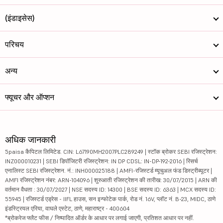
(इंडाइसेस)
परिचय
अन्य
फ्यूचर और ऑप्शन
अधिक जानकारी
5paisa कैपिटल लिमिटेड. CIN: L67190MH2007PLC289249 | स्टॉक ब्रोकर SEBI रजिस्ट्रेशन:
INZ000010231 | SEBI डिपॉजिटरी रजिस्ट्रेशन: IN DP CDSL: IN-DP-192-2016 | रिसर्च
एनालिस्ट SEBI रजिस्ट्रेशन. नं.: INH000025188 | AMFI-रजिस्टर्ड म्यूचुअल फंड डिस्ट्रीब्यूटर |
AMFI रजिस्ट्रेशन नंबर: ARN-104096 | शुरुआती रजिस्ट्रेशन की तारीख: 30/07/2015 | ARN की
वर्तमान वैधता : 30/07/2027 | NSE सदस्य ID: 14300 | BSE सदस्य ID: 6363 | MCX सदस्य ID:
55945 | रजिस्टर्ड एड्रेस - IIFL हाउस, सन इन्फोटेक पार्क, रोड नं. 16V, प्लॉट नं. B-23, MIDC, ठाणे
इंडस्ट्रियल एरिया, वाघले एस्टेट, ठाणे, महाराष्ट्र - 400604
*ब्रोकरेज फ्लैट फीस / निष्पादित ऑर्डर के आधार पर लगाई जाएगी, प्रतिशत आधार पर नहीं.