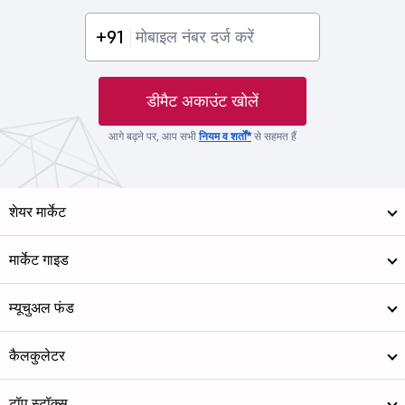
+91
डीमैट अकाउंट खोलें
आगे बढ़ने पर, आप सभी
नियम व शर्तों*
से सहमत हैं
शेयर मार्केट
मार्केट गाइड
म्यूचुअल फंड
कैलकुलेटर
टॉप स्टॉक्स