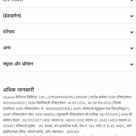
(इंडाइसेस)
परिचय
अन्य
फ्यूचर और ऑप्शन
अधिक जानकारी
5paisa कैपिटल लिमिटेड. CIN: L67190MH2007PLC289249 | स्टॉक ब्रोकर SEBI रजिस्ट्रेशन:
INZ000010231 | SEBI डिपॉजिटरी रजिस्ट्रेशन: IN DP CDSL: IN-DP-192-2016 | रिसर्च
एनालिस्ट SEBI रजिस्ट्रेशन. नं.: INH000025188 | AMFI-रजिस्टर्ड म्यूचुअल फंड डिस्ट्रीब्यूटर |
AMFI रजिस्ट्रेशन नंबर: ARN-104096 | शुरुआती रजिस्ट्रेशन की तारीख: 30/07/2015 | ARN की
वर्तमान वैधता : 30/07/2027 | NSE सदस्य ID: 14300 | BSE सदस्य ID: 6363 | MCX सदस्य ID:
55945 | रजिस्टर्ड एड्रेस - IIFL हाउस, सन इन्फोटेक पार्क, रोड नं. 16V, प्लॉट नं. B-23, MIDC, ठाणे
इंडस्ट्रियल एरिया, वाघले एस्टेट, ठाणे, महाराष्ट्र - 400604