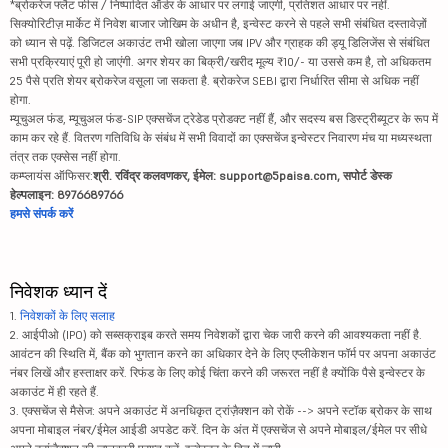
*ब्रोकरेज फ्लैट फीस / निष्पादित ऑर्डर के आधार पर लगाई जाएगी, प्रतिशत आधार पर नहीं.
सिक्योरिटीज़ मार्केट में निवेश बाजार जोखिम के अधीन है, इन्वेस्ट करने से पहले सभी संबंधित दस्तावेज़ों
को ध्यान से पढ़ें. डिजिटल अकाउंट तभी खोला जाएगा जब IPV और ग्राहक की ड्यू डिलिजेंस से संबंधित
सभी प्रक्रियाएं पूरी हो जाएंगी. अगर शेयर का बिक्री/खरीद मूल्य ₹10/- या उससे कम है, तो अधिकतम
25 पैसे प्रति शेयर ब्रोकरेज वसूला जा सकता है. ब्रोकरेज SEBI द्वारा निर्धारित सीमा से अधिक नहीं
होगा.
म्यूचुअल फंड, म्यूचुअल फंड-SIP एक्सचेंज ट्रेडेड प्रोडक्ट नहीं हैं, और सदस्य बस डिस्ट्रीब्यूटर के रूप में
काम कर रहे हैं. वितरण गतिविधि के संबंध में सभी विवादों का एक्सचेंज इन्वेस्टर निवारण मंच या मध्यस्थता
तंत्र तक एक्सेस नहीं होगा.
कम्प्लायंस ऑफिसर:
श्री. रविंद्र कलवणकर, ईमेल: support@5paisa.com, सपोर्ट डेस्क
हेल्पलाइन: 8976689766
हमसे संपर्क करें
निवेशक ध्यान दें
1.
निवेशकों के लिए सलाह
2. आईपीओ (IPO) को सब्सक्राइब करते समय निवेशकों द्वारा चेक जारी करने की आवश्यकता नहीं है.
आवंटन की स्थिति में, बैंक को भुगतान करने का अधिकार देने के लिए एप्लीकेशन फॉर्म पर अपना अकाउंट
नंबर लिखें और हस्ताक्षर करें. रिफंड के लिए कोई चिंता करने की जरूरत नहीं है क्योंकि पैसे इन्वेस्टर के
अकाउंट में ही रहते हैं.
3. एक्सचेंज से मैसेज: अपने अकाउंट में अनधिकृत ट्रांज़ैक्शन को रोकें --> अपने स्टॉक ब्रोकर के साथ
अपना मोबाइल नंबर/ईमेल आईडी अपडेट करें. दिन के अंत में एक्सचेंज से अपने मोबाइल/ईमेल पर सीधे