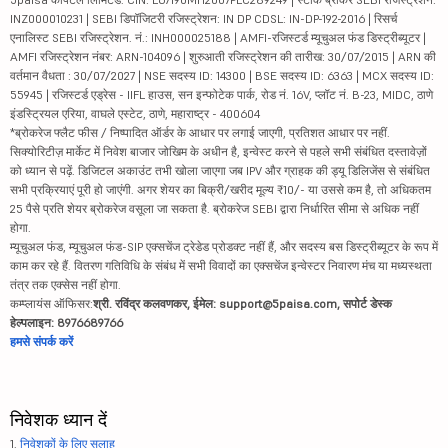
INZ000010231 | SEBI डिपॉजिटरी रजिस्ट्रेशन: IN DP CDSL: IN-DP-192-2016 | रिसर्च
एनालिस्ट SEBI रजिस्ट्रेशन. नं.: INH000025188 | AMFI-रजिस्टर्ड म्यूचुअल फंड डिस्ट्रीब्यूटर |
AMFI रजिस्ट्रेशन नंबर: ARN-104096 | शुरुआती रजिस्ट्रेशन की तारीख: 30/07/2015 | ARN की
वर्तमान वैधता : 30/07/2027 | NSE सदस्य ID: 14300 | BSE सदस्य ID: 6363 | MCX सदस्य ID:
55945 | रजिस्टर्ड एड्रेस - IIFL हाउस, सन इन्फोटेक पार्क, रोड नं. 16V, प्लॉट नं. B-23, MIDC, ठाणे
इंडस्ट्रियल एरिया, वाघले एस्टेट, ठाणे, महाराष्ट्र - 400604
*ब्रोकरेज फ्लैट फीस / निष्पादित ऑर्डर के आधार पर लगाई जाएगी, प्रतिशत आधार पर नहीं.
सिक्योरिटीज़ मार्केट में निवेश बाजार जोखिम के अधीन है, इन्वेस्ट करने से पहले सभी संबंधित दस्तावेज़ों
को ध्यान से पढ़ें. डिजिटल अकाउंट तभी खोला जाएगा जब IPV और ग्राहक की ड्यू डिलिजेंस से संबंधित
सभी प्रक्रियाएं पूरी हो जाएंगी. अगर शेयर का बिक्री/खरीद मूल्य ₹10/- या उससे कम है, तो अधिकतम
25 पैसे प्रति शेयर ब्रोकरेज वसूला जा सकता है. ब्रोकरेज SEBI द्वारा निर्धारित सीमा से अधिक नहीं
होगा.
म्यूचुअल फंड, म्यूचुअल फंड-SIP एक्सचेंज ट्रेडेड प्रोडक्ट नहीं हैं, और सदस्य बस डिस्ट्रीब्यूटर के रूप में
काम कर रहे हैं. वितरण गतिविधि के संबंध में सभी विवादों का एक्सचेंज इन्वेस्टर निवारण मंच या मध्यस्थता
तंत्र तक एक्सेस नहीं होगा.
कम्प्लायंस ऑफिसर:
श्री. रविंद्र कलवणकर, ईमेल: support@5paisa.com, सपोर्ट डेस्क
हेल्पलाइन: 8976689766
हमसे संपर्क करें
निवेशक ध्यान दें
1.
निवेशकों के लिए सलाह