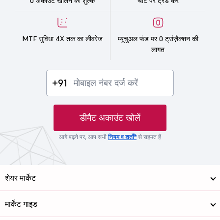
0 अकाउंट खोलने का शुल्क
चार्ट पर ट्रेड करें
MTF सुविधा 4X तक का लीवरेज
म्यूचुअल फंड पर 0 ट्रांज़ैक्शन की
लागत
+91
डीमैट अकाउंट खोलें
आगे बढ़ने पर, आप सभी
नियम व शर्तों*
से सहमत हैं
शेयर मार्केट
मार्केट गाइड