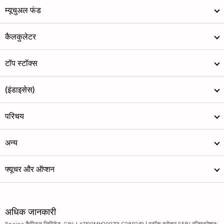
म्यूचुअल फंड
कैलकुलेटर
टॉप स्टॉक्स
(इंडाइसेस)
परिचय
अन्य
फ्यूचर और ऑप्शन
अधिक जानकारी
5paisa कैपिटल लिमिटेड. CIN: L67190MH2007PLC289249 | स्टॉक ब्रोकर SEBI रजिस्ट्रेशन: