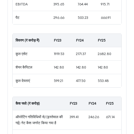
EBITDA
395.65
764.44
915.71
पैट
296.66
503.23
666.91
विवरण (₹ करोड़ में)
FY23
FY24
FY25
कुल एसेट
1919.53
2171.37
2682.80
शेयर कैपिटल
142.80
142.80
142.80
कुल देयताएं
599.21
477.50
553.48
कैश फ्लो (₹ करोड़)
FY23
FY24
FY25
ऑपरेटिंग गतिविधियों से/(इस्तेमाल की
399.41
246.26
671.14
गई) नेट कैश जनरेट किया गया है