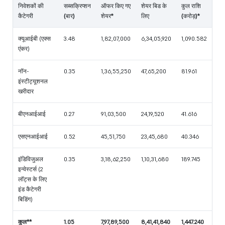
निवेशकों की
सब्सक्रिप्शन
ऑफर किए गए
शेयर बिड के
कुल राशि
कैटेगरी
(बार)
शेयर*
लिए
(करोड़)*
क्यूआईबी (एक्स
3.48
1,82,07,000
6,34,05,920
1,090.582
एंकर)
नॉन-
0.35
1,36,55,250
47,65,200
81.961
इंस्टीट्यूशनल
खरीदार
बीएनआईआई
0.27
91,03,500
24,19,520
41.616
एसएनआईआई
0.52
45,51,750
23,45,680
40.346
इंडिविजुअल
0.35
3,18,62,250
1,10,31,680
189.745
इन्वेस्टर्स (2
लॉट्स के लिए
इंड कैटेगरी
बिडिंग)
कुल**
1.05
7,97,89,500
8,41,41,840
1,447.240