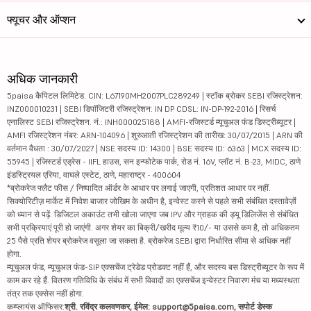
फ्यूचर और ऑप्शन
अधिक जानकारी
5paisa कैपिटल लिमिटेड. CIN: L67190MH2007PLC289249 | स्टॉक ब्रोकर SEBI रजिस्ट्रेशन:
INZ000010231 | SEBI डिपॉजिटरी रजिस्ट्रेशन: IN DP CDSL: IN-DP-192-2016 | रिसर्च
एनालिस्ट SEBI रजिस्ट्रेशन. नं.: INH000025188 | AMFI-रजिस्टर्ड म्यूचुअल फंड डिस्ट्रीब्यूटर |
AMFI रजिस्ट्रेशन नंबर: ARN-104096 | शुरुआती रजिस्ट्रेशन की तारीख: 30/07/2015 | ARN की
वर्तमान वैधता : 30/07/2027 | NSE सदस्य ID: 14300 | BSE सदस्य ID: 6363 | MCX सदस्य ID:
55945 | रजिस्टर्ड एड्रेस - IIFL हाउस, सन इन्फोटेक पार्क, रोड नं. 16V, प्लॉट नं. B-23, MIDC, ठाणे
इंडस्ट्रियल एरिया, वाघले एस्टेट, ठाणे, महाराष्ट्र - 400604
*ब्रोकरेज फ्लैट फीस / निष्पादित ऑर्डर के आधार पर लगाई जाएगी, प्रतिशत आधार पर नहीं.
सिक्योरिटीज़ मार्केट में निवेश बाजार जोखिम के अधीन है, इन्वेस्ट करने से पहले सभी संबंधित दस्तावेज़ों
को ध्यान से पढ़ें. डिजिटल अकाउंट तभी खोला जाएगा जब IPV और ग्राहक की ड्यू डिलिजेंस से संबंधित
सभी प्रक्रियाएं पूरी हो जाएंगी. अगर शेयर का बिक्री/खरीद मूल्य ₹10/- या उससे कम है, तो अधिकतम
25 पैसे प्रति शेयर ब्रोकरेज वसूला जा सकता है. ब्रोकरेज SEBI द्वारा निर्धारित सीमा से अधिक नहीं
होगा.
म्यूचुअल फंड, म्यूचुअल फंड-SIP एक्सचेंज ट्रेडेड प्रोडक्ट नहीं हैं, और सदस्य बस डिस्ट्रीब्यूटर के रूप में
काम कर रहे हैं. वितरण गतिविधि के संबंध में सभी विवादों का एक्सचेंज इन्वेस्टर निवारण मंच या मध्यस्थता
तंत्र तक एक्सेस नहीं होगा.
कम्प्लायंस ऑफिसर:
श्री. रविंद्र कलवणकर, ईमेल: support@5paisa.com, सपोर्ट डेस्क