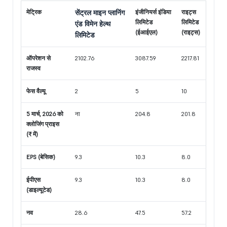
मेट्रिक
सेंट्रल माइन प्लानिंग
इंजीनियर्स इंडिया
राइट्स
लिमिटेड
लिमिटेड
एंड विमेन हेल्थ
(ईआईएल)
(राइट्स)
लिमिटेड
ऑपरेशन से
2102.76
3087.59
2217.81
राजस्व
फेस वैल्यू
2
5
10
5 मार्च, 2026 को
ना
204.8
201.8
क्लोजिंग प्राइस
(₹ में)
EPS (बेसिक)
9.3
10.3
8.0
ईपीएस
9.3
10.3
8.0
(डाइल्यूटेड)
नव
28.6
47.5
57.2