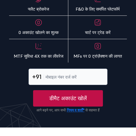
फ्लैट ब्रोकरेज
F&O के लिए समर्पित प्लेटफॉर्म
0 अकाउंट खोलने का शुल्क
चार्ट पर ट्रेड करें
MTF सुविधा 4X तक का लीवरेज
MFs पर 0 ट्रांज़ैक्शन की लागत
+91
डीमैट अकाउंट खोलें
आगे बढ़ने पर, आप सभी
नियम व शर्तों*
से सहमत हैं