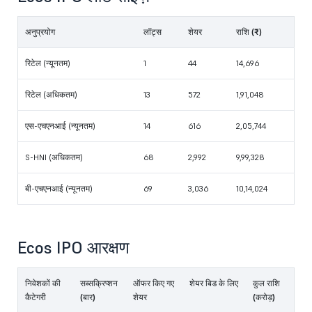
अनुप्रयोग
लॉट्स
शेयर
राशि (₹)
रिटेल (न्यूनतम)
1
44
14,696
रिटेल (अधिकतम)
13
572
1,91,048
एस-एचएनआई (न्यूनतम)
14
616
2,05,744
S-HNI (अधिकतम)
68
2,992
9,99,328
बी-एचएनआई (न्यूनतम)
69
3,036
10,14,024
Ecos IPO आरक्षण
निवेशकों की
सब्सक्रिप्शन
ऑफर किए गए
शेयर बिड के लिए
कुल राशि
कैटेगरी
(बार)
शेयर
(करोड़)