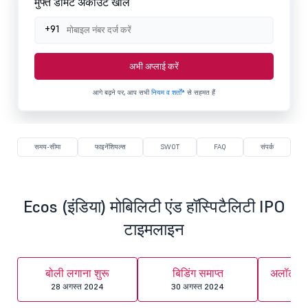
मुफ्त डीमैट अकाउंट खोलें
+91
अभी अप्लाई करें
आगे बढ़ने पर, आप सभी
नियम व शर्तों*
से सहमत हैं
समय-सीमा
फाइनेंशियल्स
SWOT
FAQ
संपर्क
Ecos (इंडिया) मोबिलिटी एंड हॉस्पिटैलिटी IPO
टाइमलाइन
बोली लगाना शुरू
बिडिंग समाप्त
अलॉटमेंट
28 अगस्त 2024
30 अगस्त 2024
02 स