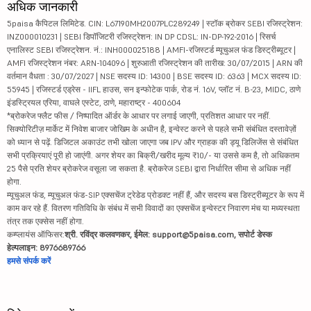
अधिक जानकारी
5paisa कैपिटल लिमिटेड. CIN: L67190MH2007PLC289249 | स्टॉक ब्रोकर SEBI रजिस्ट्रेशन:
INZ000010231 | SEBI डिपॉजिटरी रजिस्ट्रेशन: IN DP CDSL: IN-DP-192-2016 | रिसर्च
एनालिस्ट SEBI रजिस्ट्रेशन. नं.: INH000025188 | AMFI-रजिस्टर्ड म्यूचुअल फंड डिस्ट्रीब्यूटर |
AMFI रजिस्ट्रेशन नंबर: ARN-104096 | शुरुआती रजिस्ट्रेशन की तारीख: 30/07/2015 | ARN की
वर्तमान वैधता : 30/07/2027 | NSE सदस्य ID: 14300 | BSE सदस्य ID: 6363 | MCX सदस्य ID:
55945 | रजिस्टर्ड एड्रेस - IIFL हाउस, सन इन्फोटेक पार्क, रोड नं. 16V, प्लॉट नं. B-23, MIDC, ठाणे
इंडस्ट्रियल एरिया, वाघले एस्टेट, ठाणे, महाराष्ट्र - 400604
*ब्रोकरेज फ्लैट फीस / निष्पादित ऑर्डर के आधार पर लगाई जाएगी, प्रतिशत आधार पर नहीं.
सिक्योरिटीज़ मार्केट में निवेश बाजार जोखिम के अधीन है, इन्वेस्ट करने से पहले सभी संबंधित दस्तावेज़ों
को ध्यान से पढ़ें. डिजिटल अकाउंट तभी खोला जाएगा जब IPV और ग्राहक की ड्यू डिलिजेंस से संबंधित
सभी प्रक्रियाएं पूरी हो जाएंगी. अगर शेयर का बिक्री/खरीद मूल्य ₹10/- या उससे कम है, तो अधिकतम
25 पैसे प्रति शेयर ब्रोकरेज वसूला जा सकता है. ब्रोकरेज SEBI द्वारा निर्धारित सीमा से अधिक नहीं
होगा.
म्यूचुअल फंड, म्यूचुअल फंड-SIP एक्सचेंज ट्रेडेड प्रोडक्ट नहीं हैं, और सदस्य बस डिस्ट्रीब्यूटर के रूप में
काम कर रहे हैं. वितरण गतिविधि के संबंध में सभी विवादों का एक्सचेंज इन्वेस्टर निवारण मंच या मध्यस्थता
तंत्र तक एक्सेस नहीं होगा.
कम्प्लायंस ऑफिसर:
श्री. रविंद्र कलवणकर, ईमेल: support@5paisa.com, सपोर्ट डेस्क
हेल्पलाइन: 8976689766
हमसे संपर्क करें