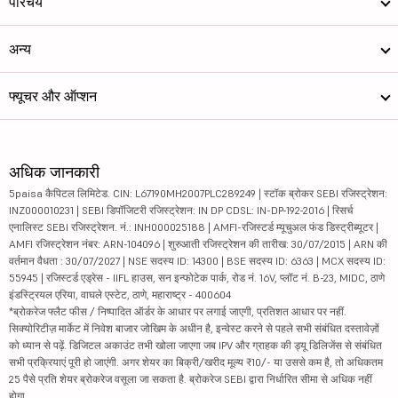
परिचय
अन्य
फ्यूचर और ऑप्शन
अधिक जानकारी
5paisa कैपिटल लिमिटेड. CIN: L67190MH2007PLC289249 | स्टॉक ब्रोकर SEBI रजिस्ट्रेशन:
INZ000010231 | SEBI डिपॉजिटरी रजिस्ट्रेशन: IN DP CDSL: IN-DP-192-2016 | रिसर्च
एनालिस्ट SEBI रजिस्ट्रेशन. नं.: INH000025188 | AMFI-रजिस्टर्ड म्यूचुअल फंड डिस्ट्रीब्यूटर |
AMFI रजिस्ट्रेशन नंबर: ARN-104096 | शुरुआती रजिस्ट्रेशन की तारीख: 30/07/2015 | ARN की
वर्तमान वैधता : 30/07/2027 | NSE सदस्य ID: 14300 | BSE सदस्य ID: 6363 | MCX सदस्य ID:
55945 | रजिस्टर्ड एड्रेस - IIFL हाउस, सन इन्फोटेक पार्क, रोड नं. 16V, प्लॉट नं. B-23, MIDC, ठाणे
इंडस्ट्रियल एरिया, वाघले एस्टेट, ठाणे, महाराष्ट्र - 400604
*ब्रोकरेज फ्लैट फीस / निष्पादित ऑर्डर के आधार पर लगाई जाएगी, प्रतिशत आधार पर नहीं.
सिक्योरिटीज़ मार्केट में निवेश बाजार जोखिम के अधीन है, इन्वेस्ट करने से पहले सभी संबंधित दस्तावेज़ों
को ध्यान से पढ़ें. डिजिटल अकाउंट तभी खोला जाएगा जब IPV और ग्राहक की ड्यू डिलिजेंस से संबंधित
सभी प्रक्रियाएं पूरी हो जाएंगी. अगर शेयर का बिक्री/खरीद मूल्य ₹10/- या उससे कम है, तो अधिकतम
25 पैसे प्रति शेयर ब्रोकरेज वसूला जा सकता है. ब्रोकरेज SEBI द्वारा निर्धारित सीमा से अधिक नहीं
होगा.