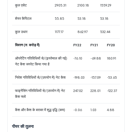
कुल एसेट
2905.31
2100.18
1559.29
शेयर कैपिटल
55.85
53.18
53.18
कुल उधार
1177.17
862.97
532.44
विवरण (रु. करोड़ में)
FY22
FY21
FY20
ऑपरेटिंग गतिविधियों से/(इस्तेमाल की गई)
-76.10
-69.88
180.91
नेट कैश जनरेट किया गया है
निवेश गतिविधियों से/(उपयोग में) नेट कैश
-198.03
-157.09
-53.65
फाइनेंसिंग गतिविधियों से/(उपयोग में) नेट
247.02
228.01
-122.37
कैश फ्लो
कैश और कैश के बराबर में शुद्ध वृद्धि (कम)
-0.06
1.03
4.88
पीयर की तुलना