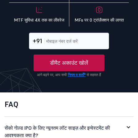
MTF सुविधा 4X तक का लीवरेज
MFs पर 0 ट्रांज़ैक्शन की लागत
+91
डीमैट अकाउंट खोलें
आगे बढ़ने पर, आप सभी
नियम व शर्तों*
से सहमत हैं
FAQ
सेंको गोल्ड IPO के लिए न्यूनतम लॉट साइज़ और इन्वेस्टमेंट की
आवश्यकता क्या है?